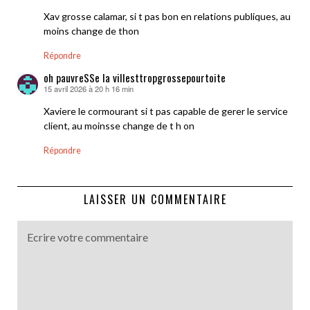
Xav grosse calamar, si t pas bon en relations publiques, au
moins change de thon
Répondre
oh pauvreSSe la villesttropgrossepourtoite
15 avril 2026 à 20 h 16 min
dit :
Xaviere le cormourant si t pas capable de gerer le service
client, au moinsse change de t h on
Répondre
LAISSER UN COMMENTAIRE