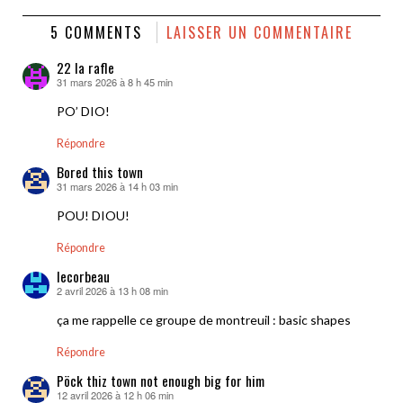
5 COMMENTS
LAISSER UN COMMENTAIRE
22 la rafle
31 mars 2026 à 8 h 45 min
dit :
PO’ DIO!
Répondre
Bored this town
31 mars 2026 à 14 h 03 min
dit :
POU! DIOU!
Répondre
lecorbeau
2 avril 2026 à 13 h 08 min
dit :
ça me rappelle ce groupe de montreuil : basic shapes
Répondre
Pöck thiz town not enough big for him
12 avril 2026 à 12 h 06 min
dit :