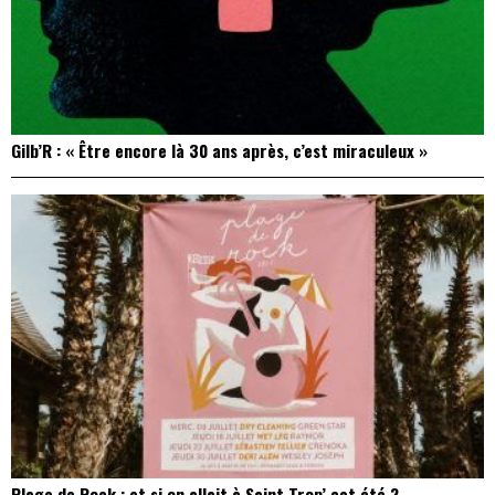
Gilb’R : « Être encore là 30 ans après, c’est miraculeux »
Plage de Rock : et si on allait à Saint Trop’ cet été ?