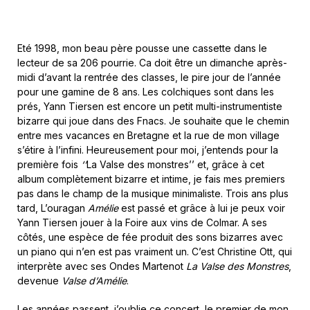
Eté 1998, mon beau père pousse une cassette dans le
lecteur de sa 206 pourrie. Ca doit être un dimanche après-
midi d’avant la rentrée des classes, le pire jour de l’année
pour une gamine de 8 ans. Les colchiques sont dans les
prés, Yann Tiersen est encore un petit multi-instrumentiste
bizarre qui joue dans des Fnacs. Je souhaite que le chemin
entre mes vacances en Bretagne et la rue de mon village
s’étire à l’infini. Heureusement pour moi, j’entends pour la
première fois
‘’
La Valse des monstres’’ et, grâce à cet
album complètement bizarre et intime, je fais mes premiers
pas dans le champ de la musique minimaliste. Trois ans plus
tard, L’ouragan
Amélie
est passé et grâce à lui je peux voir
Yann Tiersen jouer à la Foire aux vins de Colmar. A ses
côtés, une espèce de fée produit des sons bizarres avec
un piano qui n’en est pas vraiment un. C’est Christine Ott, qui
interprète avec ses Ondes Martenot
La Valse des Monstres
,
devenue
Valse d’Amélie
.
Les années passent, j’oublie ce concert, le premier de mon