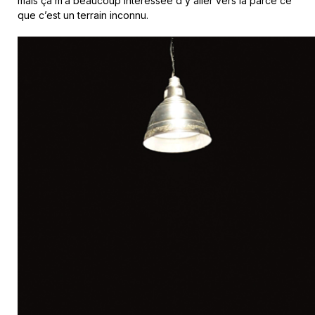
mais ça m’a beaucoup intéressée d’y aller vers là parce ce
que c’est un terrain inconnu.