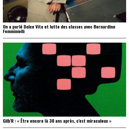
On a parlé Dolce Vita et lutte des classes avec Bernardino
Femminielli
Gilb’R : « Être encore là 30 ans après, c’est miraculeux »