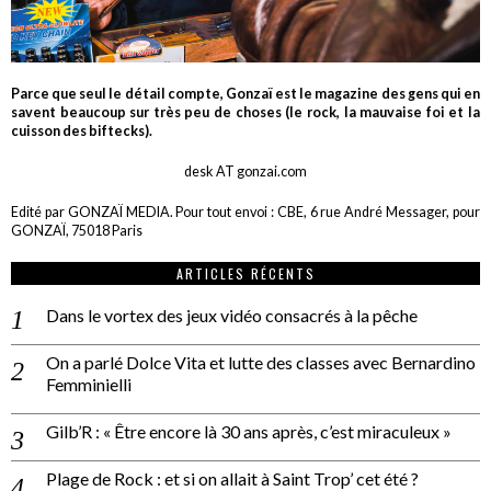
Parce que seul le détail compte, Gonzaï est le magazine des gens qui en
savent beaucoup sur très peu de choses (le rock, la mauvaise foi et la
cuisson des biftecks).
desk AT gonzai.com
Edité par GONZAÏ MEDIA. Pour tout envoi : CBE, 6 rue André Messager, pour
GONZAÏ, 75018 Paris
ARTICLES RÉCENTS
Dans le vortex des jeux vidéo consacrés à la pêche
On a parlé Dolce Vita et lutte des classes avec Bernardino
Femminielli
Gilb’R : « Être encore là 30 ans après, c’est miraculeux »
Plage de Rock : et si on allait à Saint Trop’ cet été ?