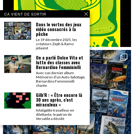
CA VIENT DE SORTIR
Dans le vortex des jeux
vidéo consacrés à la
pêche
Le 19 décembre 2025, les
créateurs Zeph & Ramo
jetaient
On a parlé Dolce Vita et
lutte des classes avec
Bernardino Femminielli
Avec son dernier album
Mémoires d’un Auto-Sabotage,
Bernardino Femminielli
chante
Gilb’R : « Être encore là
30 ans après, c’est
miraculeux »
Infatigable travailleur en
dilettante, le patron de
Versatile a décidé