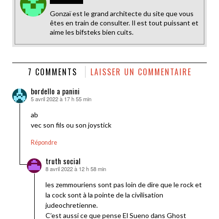
Gonzaï est le grand architecte du site que vous
êtes en train de consulter. Il est tout puissant et
aime les bifsteks bien cuits.
7 COMMENTS
LAISSER UN COMMENTAIRE
bordello a panini
5 avril 2022 à 17 h 55 min
dit :
ab
vec son fils ou son joystick
Répondre
truth social
8 avril 2022 à 12 h 58 min
dit :
les zemmouriens sont pas loin de dire que le rock et
la cock sont à la pointe de la civilisation
judeochretienne.
C’est aussi ce que pense El Sueno dans Ghost