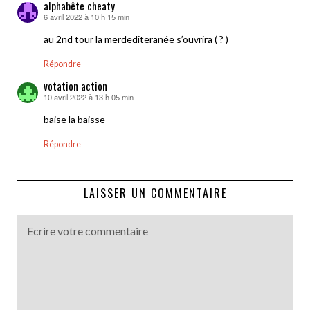
alphabête cheaty
6 avril 2022 à 10 h 15 min
dit :
au 2nd tour la merdediteranée s’ouvrira ( ? )
Répondre
votation action
10 avril 2022 à 13 h 05 min
dit :
baise la baisse
Répondre
LAISSER UN COMMENTAIRE