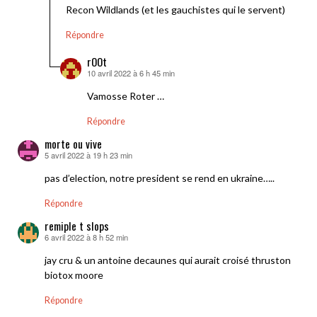
Recon Wildlands (et les gauchistes qui le servent)
Répondre
rOOt
10 avril 2022 à 6 h 45 min
dit :
Vamosse Roter …
Répondre
morte ou vive
5 avril 2022 à 19 h 23 min
dit :
pas d’election, notre president se rend en ukraine…..
Répondre
remiple t slops
6 avril 2022 à 8 h 52 min
dit :
jay cru & un antoine decaunes qui aurait croisé thruston
biotox moore
Répondre