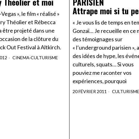
y Théolier et moi
PARISIEN
Attrape moi si tu p
Vegas », le film « réalisé »
rry Théolier et Rébecca
« Je vous lis de temps en te
a être projeté dans une
Gonzaï… Je recueille en c
l'occasion de la clôture du
des témoignages sur
k Out Festival à Altkirch.
« l’underground parisien », 
des idées de hype, les évé
2012
CINEMA
·
CULTURISME
culturels, squats… Si vous
pouviez me raconter vos
expériences, pourquoi
20 FÉVRIER 2011
CULTURISM