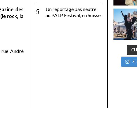
Un reportage pas neutre
gazine des
au PALP Festival, en Suisse
le rock, la
CH
 rue André
Su