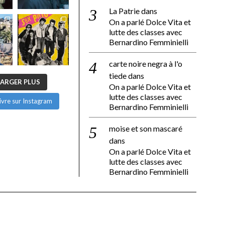
La Patrie
dans
On a parlé Dolce Vita et
lutte des classes avec
Bernardino Femminielli
carte noire negra à l'o
tiede
dans
ARGER PLUS
On a parlé Dolce Vita et
lutte des classes avec
ivre sur Instagram
Bernardino Femminielli
moise et son mascaré
dans
On a parlé Dolce Vita et
lutte des classes avec
Bernardino Femminielli