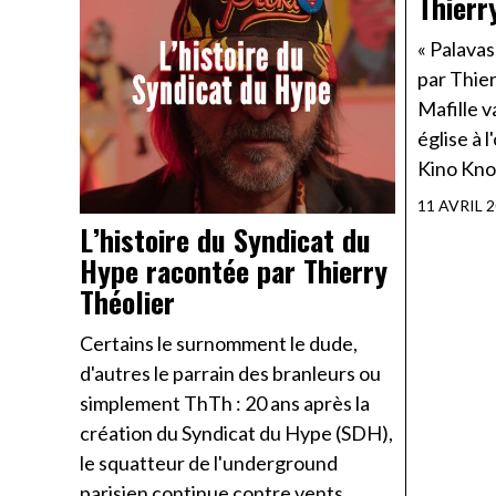
Thierr
« Palavas-
par Thie
Mafille v
église à 
Kino Knoc
11 AVRIL 
L’histoire du Syndicat du
Hype racontée par Thierry
Théolier
Certains le surnomment le dude,
d'autres le parrain des branleurs ou
simplement ThTh : 20 ans après la
création du Syndicat du Hype (SDH),
le squatteur de l'underground
parisien continue contre vents