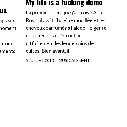
My life is a fucking demo
eux
La première fois que j’ai croisé Alex
Rossi, il avait l’haleine mouillée et les
mps sur
cheveux parfumés à l’alcool, le genre
e moment
de souvenirs qu’on oublie
difficilement les lendemains de
autour
cuites. Bien avant, il
nements
5 JUILLET 2010
MUSICALEMENT
E