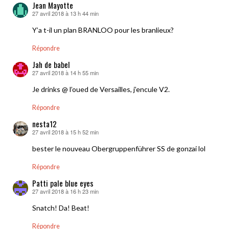
Jean Mayotte
27 avril 2018 à 13 h 44 min
dit :
Y’a t-il un plan BRANLOO pour les branlieux?
Répondre
Jah de babel
27 avril 2018 à 14 h 55 min
dit :
Je drinks @ l’oued de Versailles, j’encule V2.
Répondre
nesta12
27 avril 2018 à 15 h 52 min
dit :
bester le nouveau Obergruppenführer SS de gonzai lol
Répondre
Patti pale blue eyes
27 avril 2018 à 16 h 23 min
dit :
Snatch! Da! Beat!
Répondre