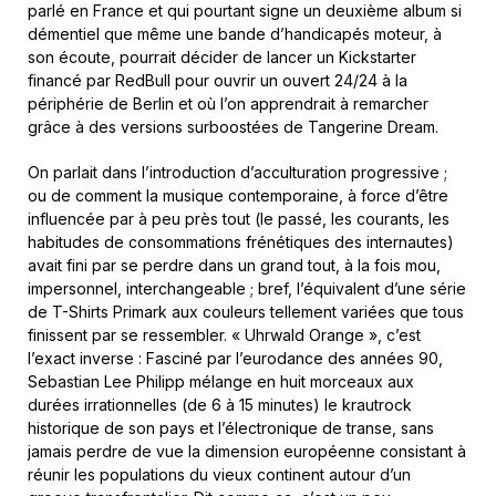
parlé en France et qui pourtant signe un deuxième album si
démentiel que même une bande d’handicapés moteur, à
son écoute, pourrait décider de lancer un Kickstarter
financé par RedBull pour ouvrir un ouvert 24/24 à la
périphérie de Berlin et où l’on apprendrait à remarcher
grâce à des versions surboostées de Tangerine Dream.
On parlait dans l’introduction d’acculturation progressive ;
ou de comment la musique contemporaine, à force d’être
influencée par à peu près tout (le passé, les courants, les
habitudes de consommations frénétiques des internautes)
avait fini par se perdre dans un grand tout, à la fois mou,
impersonnel, interchangeable ; bref, l’équivalent d’une série
de T-Shirts Primark aux couleurs tellement variées que tous
finissent par se ressembler. « Uhrwald Orange », c’est
l’exact inverse : Fasciné par l’eurodance des années 90,
Sebastian Lee Philipp mélange en huit morceaux aux
durées irrationnelles (de 6 à 15 minutes) le krautrock
historique de son pays et l’électronique de transe, sans
jamais perdre de vue la dimension européenne consistant à
réunir les populations du vieux continent autour d’un