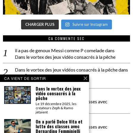
CHARGER PLUS
Suivre sur Instagram
CA COMMENTE SEC
il a pas de genoux Messi comme P comelade
dans
Dans le vortex des jeux vidéo consacrés à la pêche
Dans le vortex des jeux vidéos consacrés à la pêche
dans
PACÔME THIELLEMENT
CA VIENT DE SORTIR
La séance d’Hip Gnose
Dans le vortex des jeux
vidéo consacrés à la
La Patrie
dans
pêche
On a parlé Dolce Vita et lutte des classes avec
Le 19 décembre 2025, les
Bernardino Femminielli
créateurs Zeph & Ramo
jetaient
carte noire negra à l'o tiede
dans
On a parlé Dolce Vita et
lutte des classes avec
On a parlé Dolce Vita et lutte des classes avec
Bernardino Femminielli
Bernardino Femminielli