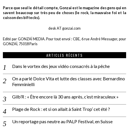
Parce que seul le détail compte, Gonzaï est le magazine des gens qui en
savent beaucoup sur très peu de choses (le rock, la mauvaise foi et la
cuisson des biftecks).
desk AT gonzai.com
Edité par GONZAÏ MEDIA. Pour tout envoi : CBE, 6 rue André Messager, pour
GONZAÏ, 75018 Paris
ARTICLES RÉCENTS
Dans le vortex des jeux vidéo consacrés à la pêche
On a parlé Dolce Vita et lutte des classes avec Bernardino
Femminielli
Gilb’R : « Être encore là 30 ans après, c’est miraculeux »
Plage de Rock : et si on allait à Saint Trop’ cet été ?
Un reportage pas neutre au PALP Festival, en Suisse