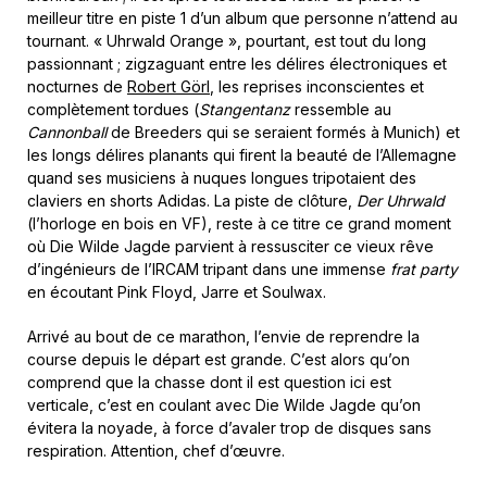
meilleur titre en piste 1 d’un album que personne n’attend au
tournant. « Uhrwald Orange », pourtant, est tout du long
passionnant ; zigzaguant entre les délires électroniques et
nocturnes de
Robert Görl
, les reprises inconscientes et
complètement tordues (
Stangentanz
ressemble au
Cannonball
de Breeders qui se seraient formés à Munich) et
les longs délires planants qui firent la beauté de l’Allemagne
quand ses musiciens à nuques longues tripotaient des
claviers en shorts Adidas. La piste de clôture,
Der Uhrwald
(l’horloge en bois en VF), reste à ce titre ce grand moment
où Die Wilde Jagde parvient à ressusciter ce vieux rêve
d’ingénieurs de l’IRCAM tripant dans une immense
frat party
en écoutant Pink Floyd, Jarre et Soulwax.
Arrivé au bout de ce marathon, l’envie de reprendre la
course depuis le départ est grande. C’est alors qu’on
comprend que la chasse dont il est question ici est
verticale, c’est en coulant avec Die Wilde Jagde qu’on
évitera la noyade, à force d’avaler trop de disques sans
respiration. Attention, chef d’œuvre.