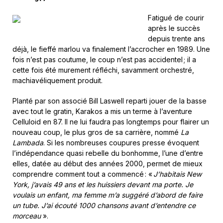
Fatigué de courir
après le succès
depuis trente ans
déjà, le fieffé marlou va finalement l’accrocher en 1989. Une
fois n’est pas coutume, le coup n’est pas accidentel ; il a
cette fois été murement réfléchi, savamment orchestré,
machiavéliquement produit.
Planté par son associé Bill Laswell reparti jouer de la basse
avec tout le gratin, Karakos a mis un terme à l’aventure
Celluloid en 87. Il ne lui faudra pas longtemps pour flairer un
nouveau coup, le plus gros de sa carrière, nommé
La
Lambada
. Si les nombreuses coupures presse évoquent
l’indépendance quasi rebelle du bonhomme, l’une d’entre
elles, datée au début des années 2000, permet de mieux
comprendre comment tout a commencé : «
J’habitais New
York, j’avais 49 ans et les huissiers devant ma porte. Je
voulais un enfant, ma femme m’a suggéré d’abord de faire
un tube. J’ai écouté 1000 chansons avant d’entendre ce
morceau
».