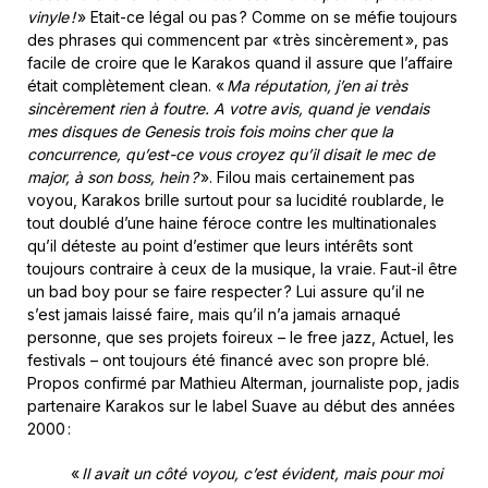
vinyle !
» Etait-ce légal ou pas ? Comme on se méfie toujours
des phrases qui commencent par « très sincèrement », pas
facile de croire que le Karakos quand il assure que l’affaire
était complètement clean. «
Ma réputation, j’en ai très
sincèrement rien à foutre. A votre avis, quand je vendais
mes disques de Genesis trois fois moins cher que la
concurrence, qu’est-ce vous croyez qu’il disait le mec de
major, à son boss, hein ?
». Filou mais certainement pas
voyou, Karakos brille surtout pour sa lucidité roublarde, le
tout doublé d’une haine féroce contre les multinationales
qu’il déteste au point d’estimer que leurs intérêts sont
toujours contraire à ceux de la musique, la vraie. Faut-il être
un bad boy pour se faire respecter ? Lui assure qu’il ne
s’est jamais laissé faire, mais qu’il n’a jamais arnaqué
personne, que ses projets foireux – le free jazz, Actuel, les
festivals – ont toujours été financé avec son propre blé.
Propos confirmé par Mathieu Alterman, journaliste pop, jadis
partenaire Karakos sur le label Suave au début des années
2000 :
«
Il avait un côté voyou, c’est évident, mais pour moi