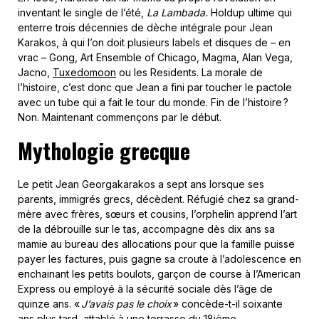
inventant le single de l’été,
La Lambada.
Holdup ultime qui
enterre trois décennies de dèche intégrale pour Jean
Karakos, à qui l’on doit plusieurs labels et disques de – en
vrac – Gong, Art Ensemble of Chicago, Magma, Alan Vega,
Jacno,
Tuxedomoon
ou les Residents. La morale de
l’histoire, c’est donc que Jean a fini par toucher le pactole
avec un tube qui a fait le tour du monde. Fin de l’histoire ?
Non. Maintenant commençons par le début.
Mythologie grecque
Le petit Jean Georgakarakos a sept ans lorsque ses
parents, immigrés grecs, décèdent. Réfugié chez sa grand-
mère avec frères, sœurs et cousins, l’orphelin apprend l’art
de la débrouille sur le tas, accompagne dès dix ans sa
mamie au bureau des allocations pour que la famille puisse
payer les factures, puis gagne sa croute à l’adolescence en
enchainant les petits boulots, garçon de course à l’American
Express ou employé à la sécurité sociale dès l’âge de
quinze ans. «
J’avais pas le choix
» concède-t-il soixante
ans plus tard, attablé à une terrasse du 18
ième