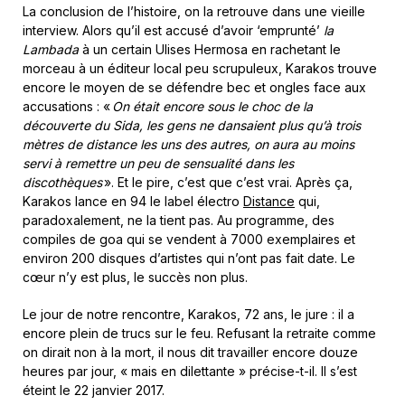
La conclusion de l’histoire, on la retrouve dans une vieille
interview. Alors qu’il est accusé d’avoir ‘emprunté’
la
Lambada
à un certain Ulises Hermosa en rachetant le
morceau à un éditeur local peu scrupuleux, Karakos trouve
encore le moyen de se défendre bec et ongles face aux
accusations : «
On était encore sous le choc de la
découverte du Sida, les gens ne dansaient plus qu’à trois
mètres de distance les uns des autres, on aura au moins
servi à remettre un peu de sensualité dans les
discothèques
». Et le pire, c’est que c’est vrai. Après ça,
Karakos lance en 94 le label électro
Distance
qui,
paradoxalement, ne la tient pas. Au programme, des
compiles de goa qui se vendent à 7000 exemplaires et
environ 200 disques d’artistes qui n’ont pas fait date. Le
cœur n’y est plus, le succès non plus.
Le jour de notre rencontre, Karakos, 72 ans, le jure : il a
encore plein d
e trucs sur le feu
. Refusant
la retraite comme
on dirait non à la mort, il nous dit travailler
encore douze
heures par jour, « mais en dilettante » précise-t-il. Il s’est
éteint le 22 janvier 2017.