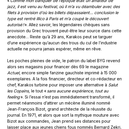
«
Comme mon banquier de l’époque était un amateur de
jazz, il est venu au festival, où il m’a vu déambuler avec des
filets à provision d’où les billets dépassaient… conclusion le
type est rentré illico à Paris et m’a coupé le découvert
autorisé !
». Allez savoir, les légendaires chèques sans
provision du Grec trouvent peut-être leur source dans cette
anecdote… Reste qu’à 29 ans, Karakos peut se targuer
d’une expérience qu’aucun des trous du cul de l’industrie
actuelle ne pourra jamais espérer, même en rêve.
Les poches pleines de vide, le patron du label BYG revend
alors ses magasins pour financer dès 69 le magazine
Actuel
, encore simple fanzine gauchiste imprimé à 15 000
exemplaires. A la fois financier, directeur et co-rédacteur en
chef, Karakos turbine pour imposer une alternative à
Salut
les Copains,
le tout
«
sans aucune expérience, tout au
feeling
».
Si l’essai n’est pas immédiatement transformé, il
permet néanmoins d’attirer un mécène illuminé nommé
Jean-François Bizot, grand architecte de la réussite du
journal. En 1971, et alors que sort la mythique mouture avec
Bizot aux commandes, Jean prend ses distances pour
laisser place aux jeunes chiens fous nommés Bernard Zekri,