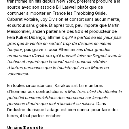
transforme en hits depuis New York, préférant produire à la
source avec son associé Bill Laswell plutôt que de
continuer à importer en France les Throbbing Grisle,
Cabaret Voltaire, Joy Division et consort sans aucun mérite,
et surtout sans gloire. Et après tout, peu importe que Martin
Meissonnier, ancien partenaire des 80’s et producteur de
Fela Kuti et Dibango, affirme «
qu’il a parfois eu les yeux plus
gros que le ventre en sortant trop de disques en même
temps
», pas grave si pour Alterman
ses deux grandes
erreurs reste d’avoir cru qu’il pouvait faire de l’argent avec la
techno et espéré que la world music pourrait séduire
d’autres personnes que le touriste qui va au Maroc en
vacances
».
En toutes circonstances, Karakos sait faire un bras
d’honneur aux contradictions. «
Mon truc, c’est de déceler le
potentiel commercial dans des morceaux sur lesquels
personne d’autre que moi n’auraient su miser
». Dans
l’industrie du risque l’adage est bien connu : pour faire des
tubes, il faut parfois entuber.
Un sing(l)e en été