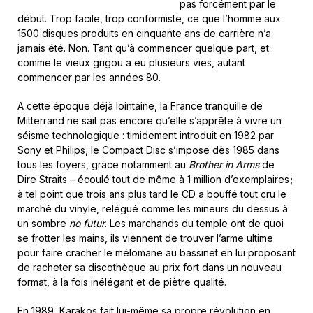
pas forcément par le
début. Trop facile, trop conformiste, ce que l’homme aux
1500 disques produits en cinquante ans de carrière n’a
jamais été. Non. Tant qu’à commencer quelque part, et
comme le vieux grigou a eu plusieurs vies, autant
commencer par les
années 80.
A cette époque déjà lointaine, la France tranquille de
Mitterrand ne sait pas encore qu’elle s’apprête à vivre un
séisme technologique : timidement introduit en 1982 par
Sony et Philips, le Compact Disc s’impose dès 1985 dans
tous les foyers, grâce notamment au
Brother in Arms
de
Dire Straits – écoulé tout de même à 1 million d’exemplaires ;
à tel point que trois ans plus tard le CD a bouffé tout cru le
marché du vinyle, relégué comme les mineurs du dessus à
un sombre
no futur
. Les marchands du temple ont de quoi
se frotter les mains, ils viennent de trouver l’arme ultime
pour faire cracher le mélomane au bassinet en lui proposant
de racheter sa discothèque au prix fort dans un nouveau
format, à la fois inélégant et de piètre qualité.
En 1989, Karakos fait lui-même sa propre révolution en