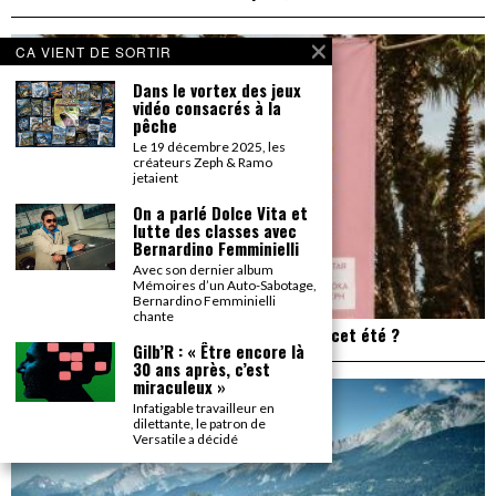
CA VIENT DE SORTIR
Dans le vortex des jeux
vidéo consacrés à la
pêche
Le 19 décembre 2025, les
créateurs Zeph & Ramo
jetaient
On a parlé Dolce Vita et
lutte des classes avec
Bernardino Femminielli
Avec son dernier album
Mémoires d’un Auto-Sabotage,
Bernardino Femminielli
chante
Plage de Rock : et si on allait à Saint Trop’ cet été ?
Gilb’R : « Être encore là
30 ans après, c’est
miraculeux »
Infatigable travailleur en
dilettante, le patron de
Versatile a décidé