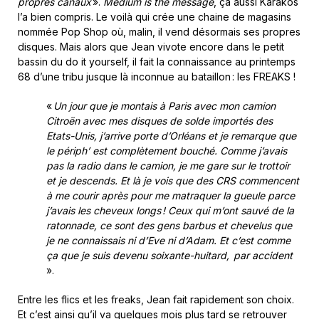
propres canaux
».
Medium is the message
, ça aussi Karakos
l’a bien compris. Le voilà qui crée une chaine de magasins
nommée Pop Shop où, malin, il vend désormais ses propres
disques. Mais alors que Jean vivote encore dans le petit
bassin du
do it yourself
, il fait la connaissance au printemps
68 d’une tribu jusque là inconnue au bataillon : les FREAKS !
«
Un jour que je montais à Paris avec mon camion
Citroën avec mes disques de solde importés des
Etats-Unis, j’arrive porte d’Orléans et je remarque que
le périph’ est complètement bouché. Comme j’avais
pas la radio dans le camion, je me gare sur le trottoir
et je descends. Et là je vois que des CRS commencent
à me courir après pour me matraquer la gueule parce
j’avais les cheveux longs ! Ceux qui m’ont sauvé de la
ratonnade, ce sont des gens barbus et chevelus que
je ne connaissais ni d’Eve ni d’Adam. Et c’est comme
ça que je suis devenu soixante-huitard, par accident
».
Entre les flics et les freaks, Jean fait rapidement son choix.
Et c’est ainsi qu’il va quelques mois plus tard se retrouver