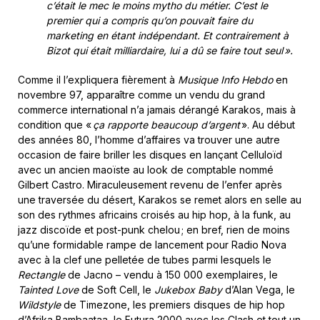
c’était le mec le moins mytho du métier. C’est le
premier qui a compris qu’on pouvait faire du
marketing en étant indépendant. Et contrairement à
Bizot qui était milliardaire, lui a dû se faire tout seul ».
Comme il l’expliquera fièrement à
Musique Info Hebdo
en
novembre 97, apparaître comme un vendu du grand
commerce international n’a jamais dérangé Karakos, mais à
condition que «
ça rapporte beaucoup d’argent
». Au début
des années 80, l’homme d’affaires va trouver une autre
occasion de faire briller les disques en lançant Celluloïd
avec un ancien maoïste au look de comptable nommé
Gilbert Castro. Miraculeusement revenu de l’enfer après
une traversée du désert, Karakos se remet alors en selle au
son des rythmes africains croisés au hip hop, à la funk, au
jazz discoïde et post-punk chelou ; en bref, rien de moins
qu’une formidable rampe de lancement pour Radio Nova
avec à la clef une pelletée de tubes parmi lesquels le
Rectangle
de Jacno – vendu à 150 000 exemplaires, le
Tainted Love
de Soft Cell, le
Jukebox Baby
d’Alan Vega, le
Wildstyle
de Timezone, les premiers disques de hip hop
d’Afrika Bambaataa, le Futura 2000 avec les Clash et tout un