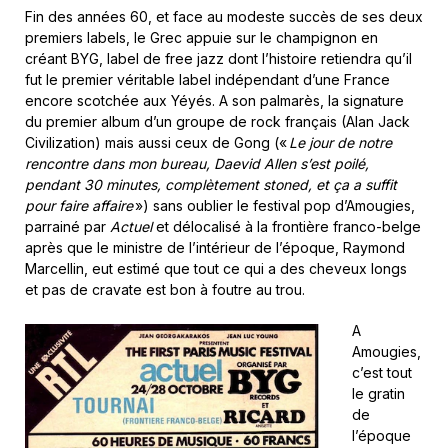
Fin des années 60, et face au modeste succès de ses deux
premiers labels, le Grec appuie sur le champignon en
créant BYG, label de free jazz dont l’histoire retiendra qu’il
fut le premier véritable label indépendant d’une France
encore scotchée aux Yéyés. A son palmarès, la signature
du premier album d’un groupe de rock français (Alan Jack
Civilization) mais aussi ceux de Gong («
Le jour de notre
rencontre dans mon bureau, Daevid Allen s’est poilé,
pendant 30 minutes, complètement stoned, et ça a suffit
pour faire affaire
») sans oublier le festival pop d’Amougies,
parrainé par
Actuel
et délocalisé à la frontière franco-belge
après que le ministre de l’intérieur de l’époque, Raymond
Marcellin, eut estimé que tout ce qui a des cheveux longs
et pas de cravate est bon à foutre au trou.
A
Amougies,
c’est tout
le gratin
de
l’époque