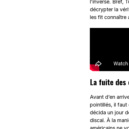
l’inverse. Bref,
décrypter la vérit
les fit connaîtr
La fuite des
Avant d’en arrive
pointillés, il f
décida un jour d
discal. À la man
américains ne vo