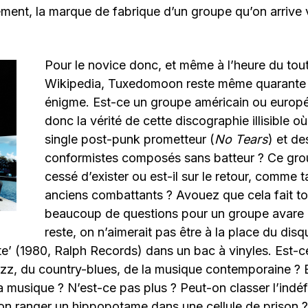
ement, la marque de fabrique d’un groupe qu’on arrive 
.
Pour le novice donc, et même à l’heure du tout
Wikipedia, Tuxedomoon reste même quarante 
énigme. Est-ce un groupe américain ou europé
donc la vérité de cette discographie illisible o
single post-punk prometteur (
No Tears
) et de
conformistes composés sans batteur ? Ce grou
cessé d’exister ou est-il sur le retour, comme t
anciens combattants ? Avouez que cela fait 
beaucoup de questions pour un groupe avare 
reste, on n’aimerait pas être à la place du disq
e’ (1980, Ralph Records) dans un bac à vinyles. Est-c
zz, du country-blues, de la musique contemporaine ? Et 
a musique ? N’est-ce pas plus ? Peut-on classer l’indé
on ranger un hippopotame dans une cellule de prison ?