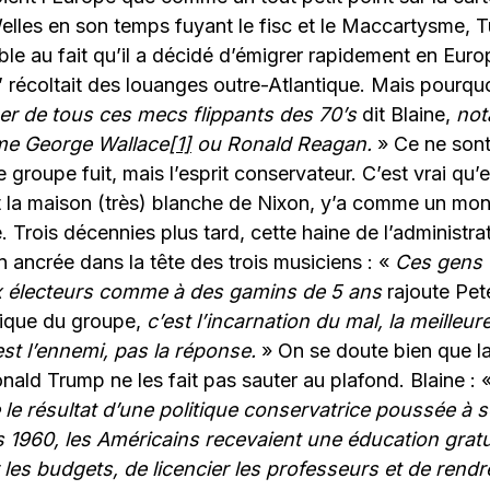
les en son temps fuyant le fisc et le Maccartysme,
uble au fait qu’il a décidé d’émigrer rapidement en Eu
’ récoltait des louanges outre-Atlantique. Mais pourqu
ner de tous ces mecs flippants des 70’s
dit Blaine,
not
me George Wallace
[1]
ou Ronald Reagan.
» Ce ne sont
 groupe fuit, mais l’esprit conservateur. C’est vrai qu’e
t la maison (très) blanche de Nixon, y’a comme un mo
e. Trois décennies plus tard, cette haine de l’administr
n ancrée dans la tête des trois musiciens : «
Ces gens
x électeurs comme à des gamins de 5 ans
rajoute Pete
tique du groupe,
c’est l’incarnation du mal, la meilleur
t l’ennemi, pas la réponse.
» On se doute bien que l
ald Trump ne les fait pas sauter au plafond. Blaine : 
e le résultat d’une politique conservatrice poussée 
 1960, les Américains recevaient une éducation gratu
les budgets, de licencier les professeurs et de rendr