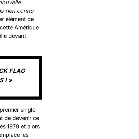
nouvelle
is rien connu
er élément de
 cette Amérique
ille devant
.
ACK FLAG
 ! »
premier single
t de devenir ce
ès 1979 et alors
remplace les