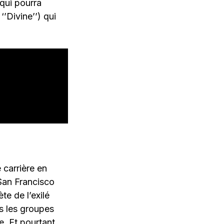
 qui pourra
 ‘’Divine’’) qui
 carrière en
 San Francisco
te de l’exilé
ps les groupes
e. Et pourtant,