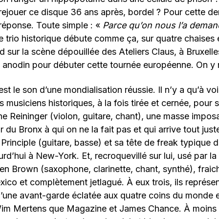
rejouer ce disque 36 ans après, bordel ? Pour cette de
réponse. Toute simple : «
Parce qu’on nous l’a dema
e trio historique débute comme ça, sur quatre chaises 
 sur la scène dépouillée des Ateliers Claus, à Bruxelle
anodin pour débuter cette tournée européenne. On y 
t le son d’une mondialisation réussie. Il n’y a qu’à voi
s musiciens historiques, à la fois tirée et cernée, pour 
ne Reininger (violon, guitare, chant), une masse impo
 du Bronx à qui on ne la fait pas et qui arrive tout jus
 Principle (guitare, basse) et sa tête de freak typique 
urd’hui à New-York. Et, recroquevillé sur lui, usé par la
ven Brown (saxophone, clarinette, chant, synthé), frai
co et complètement jetlagué. À eux trois, ils représent
’une avant-garde éclatée aux quatre coins du monde e
Wim Mertens que Magazine et James Chance. À moins 