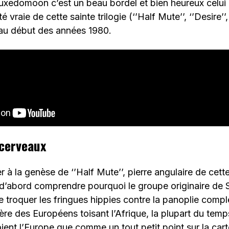
 Tuxedomoon c’est un beau bordel et bien heureux celui
é vraie de cette sainte trilogie (‘’Half Mute’’, ‘’Desire’’,
e au début des années 1980.
 cerveaux
r à la genèse de ‘’Half Mute’’, pierre angulaire de cette
aut d’abord comprendre pourquoi le groupe originaire de
e troquer les fringues hippies contre la panoplie complè
ière des Européens toisant l’Afrique, la plupart du tem
ient l’Europe que comme un tout petit point sur la cart