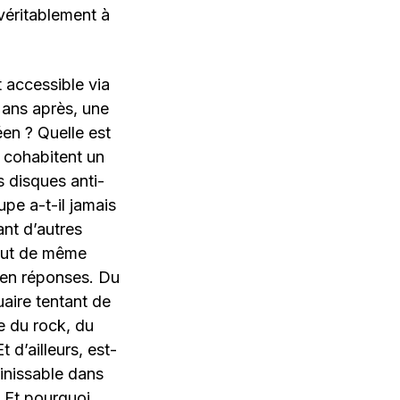
véritablement à
 accessible via
ans après, une
en ? Quelle est
ù cohabitent un
s disques anti-
pe a-t-il jamais
ant d’autres
tout de même
en réponses. Du
uaire tentant de
e du rock, du
d’ailleurs, est-
finissable dans
 Et pourquoi