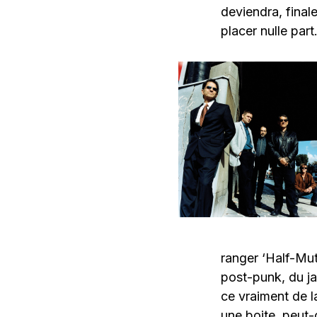
deviendra, final
placer nulle part
ranger ‘Half-Mut
post-punk, du ja
ce vraiment de l
une boite, peut-