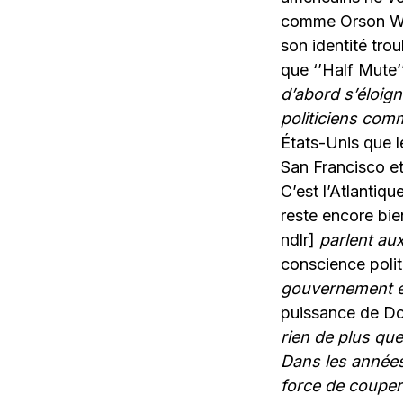
comme Orson Wel
son identité tro
que ‘’Half Mute’
d’abord s’éloig
politiciens com
États-Unis que le
San Francisco e
C’est l’Atlantiqu
reste encore bie
ndlr]
parlent au
conscience poli
gouvernement es
puissance de Don
rien de plus qu
Dans les années
force de couper 