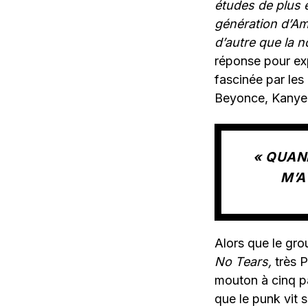
études de plus e
génération d’Am
d’autre que la no
réponse pour exp
fascinée par les
Beyonce, Kanye W
« QUAND
M’A
Alors que le gro
No Tears,
très P
mouton à cinq pa
que le punk vit 