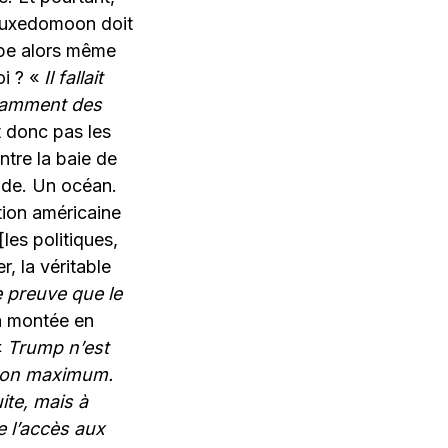
 Tuxedomoon doit
rope alors même
oi ? «
Il fallait
amment des
 donc pas les
ntre la baie de
nde. Un océan.
ation américaine
[les politiques,
r, la véritable
e preuve que le
a montée en
«
Trump n’est
à son maximum.
ite, mais à
e l’accès aux