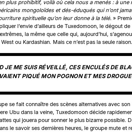
n plus prohibitif, voilà où cela nous a menés : à une 
éricains mongoloïdes et dés-éduqués qui n’ont jama
urriture spirituelle qu’on leur donne à la télé.
» Premi
liquer l’envie d’ailleurs de Tuxedomoon, le dégout de
 extrêmes, la même que celle qui, aujourd’hui, s’agenou
est ou Kardashian. Mais ce n’est pas la seule raison
 JE ME SUIS RÉVEILLÉ, CES ENCULÉS DE BL
VAIENT PIQUÉ MON POGNON ET MES DROGUES
upe se fait connaître des scènes alternatives avec son 
ere Ubu dans la veine, Tuxedomoon décide rapidemen
ttes qui jouera pour sonner le plus bizarre possible. D
sans le savoir ses dernières heures, le groupe mute et 