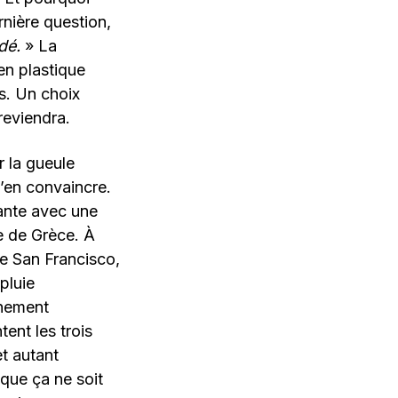
rnière question,
ndé.
» La
en plastique
s. Un choix
reviendra.
r la gueule
s’en convaincre.
sante avec une
te de Grèce. À
de San Francisco,
 pluie
chement
ent les trois
t autant
que ça ne soit