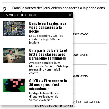
Dans le vortex des jeux vidéos consacrés à la pêche
dans
PACÔME THIELLEMENT
CA VIENT DE SORTIR
La séance d’Hip Gnose
Dans le vortex des jeux
vidéo consacrés à la
La Patrie
dans
pêche
On a parlé Dolce Vita et lutte des classes avec
Le 19 décembre 2025, les
Bernardino Femminielli
créateurs Zeph & Ramo
jetaient
carte noire negra à l'o tiede
dans
On a parlé Dolce Vita et
lutte des classes avec
On a parlé Dolce Vita et lutte des classes avec
Bernardino Femminielli
Bernardino Femminielli
Avec son dernier album
Mémoires d’un Auto-Sabotage,
moise et son mascaré
dans
Bernardino Femminielli
chante
On a parlé Dolce Vita et lutte des classes avec
Bernardino Femminielli
Gilb’R : « Être encore là
30 ans après, c’est
miraculeux »
Infatigable travailleur en
©
2026
TOUS DROITS RÉSERVÉS
dilettante, le patron de
Versatile a décidé
LES ARTICLES
LE MAGAZINE
LES SOIRÉES
LE LABEL
LA BOUTIQUE
PANIER