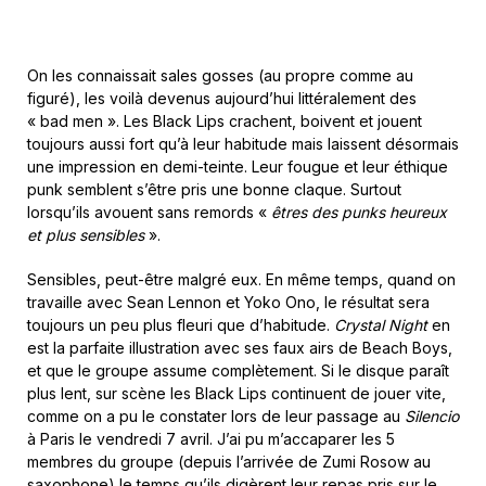
On les connaissait sales gosses (au propre comme au
figuré), les voilà devenus aujourd’hui littéralement des
« bad men ». Les Black Lips crachent, boivent et jouent
toujours aussi fort qu’à leur habitude mais laissent désormais
une impression en demi-teinte. Leur fougue et leur éthique
punk semblent s’être pris une bonne claque. Surtout
lorsqu’ils avouent sans remords «
êtres des punks heureux
et plus sensibles
».
Sensibles, peut-être malgré eux. En même temps, quand on
travaille avec Sean Lennon et Yoko Ono, le résultat sera
toujours un peu plus fleuri que d’habitude.
Crystal Night
en
est la parfaite illustration avec ses faux airs de Beach Boys,
et que le groupe assume complètement. Si le disque paraît
plus lent, sur scène les Black Lips continuent de jouer vite,
comme on a pu le constater lors de leur passage au
Silencio
à Paris le vendredi 7 avril. J’ai pu m’accaparer les 5
membres du groupe (depuis l’arrivée de Zumi Rosow au
saxophone) le temps qu’ils digèrent leur repas pris sur le