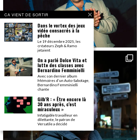
CA VIENT DE SORTIR
Dans le vortex des jeux
vidéo consacrés à la
pêche
Le 19 décembre 2025, les
créateurs Zeph & Ramo
jetaient
On a parlé Dolce Vita et
lutte des classes avec
Bernardino Femminielli
Avec son dernier album
Mémoires d’un Auto-Sabotage,
Bernardino Femminielli
chante
Gilb’R : « Être encore là
30 ans après, c’est
miraculeux »
Infatigable travailleur en
dilettante, le patron de
Versatile a décidé