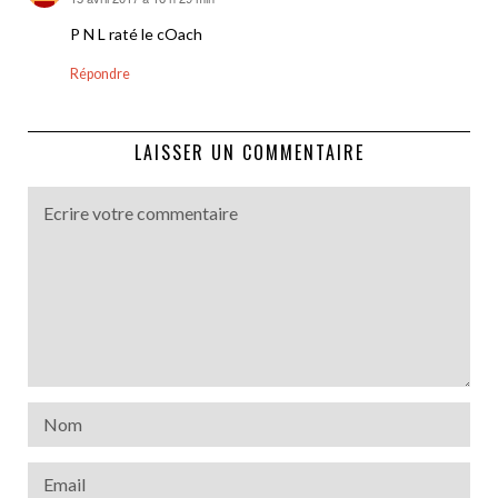
dit :
P N L raté le cOach
Répondre
LAISSER UN COMMENTAIRE