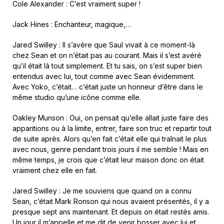
Cole Alexander : C’est vraiment super !
Jack Hines : Enchanteur, magique,…
Jared Swilley : Il s’avère que Saul vivait à ce moment-là
chez Sean et on n’était pas au courant. Mais il s’est avéré
qu’il était là tout simplement. Et tu sais, on s’est super bien
entendus avec lui, tout comme avec Sean évidemment.
Avec Yoko, c’était… c’était juste un honneur d’être dans le
même studio qu’une icône comme elle.
Oakley Munson : Oui, on pensait qu’elle allait juste faire des
apparitions ou à la limite, entrer, faire son truc et repartir tout
de suite après. Alors qu’en fait c’était elle qui traînait le plus
avec nous, genre pendant trois jours il me semble ! Mais en
même temps, je crois que c’était leur maison donc on était
vraiment chez elle en fait.
Jared Swilley : Je me souviens que quand on a connu
Sean, c’était Mark Ronson qui nous avaient présentés, il y a
presque sept ans maintenant. Et depuis on était restés amis.
Un jour il m’appelle et me dit de venir bosser avec lui et