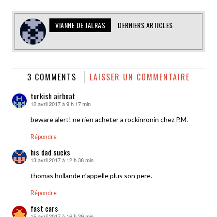
VIANNE DE JALRAS
DERNIERS ARTICLES
3 COMMENTS
LAISSER UN COMMENTAIRE
turkish airboat
12 avril 2017 à 9 h 17 min
dit :
beware alert! ne rien acheter a rockinronin chez P.M.
Répondre
his dad sucks
13 avril 2017 à 12 h 38 min
dit :
thomas hollande n’appelle plus son pere.
Répondre
fast cars
15 avril 2017 à 16 h 29 min