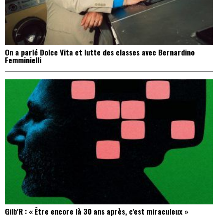
On a parlé Dolce Vita et lutte des classes avec Bernardino
Femminielli
Gilb’R : « Être encore là 30 ans après, c’est miraculeux »