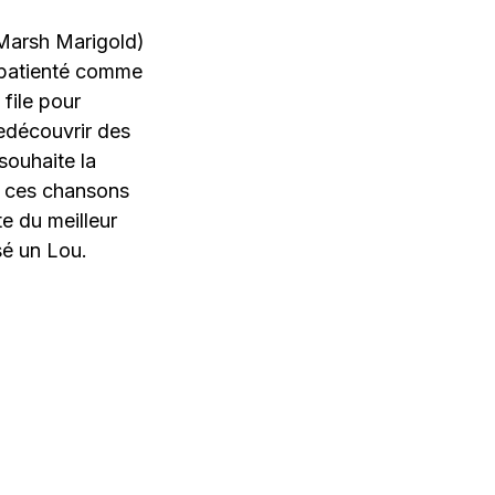
(Marsh Marigold)
s patienté comme
 file pour
redécouvrir des
souhaite la
e ces chansons
e du meilleur
sé un Lou.