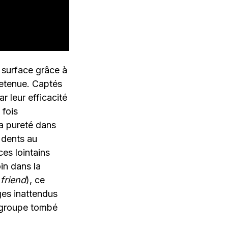
a surface grâce à
retenue. Captés
r leur efficacité
 fois
a pureté dans
 dents au
es lointains
in dans la
friend
), ce
es inattendus
e groupe tombé