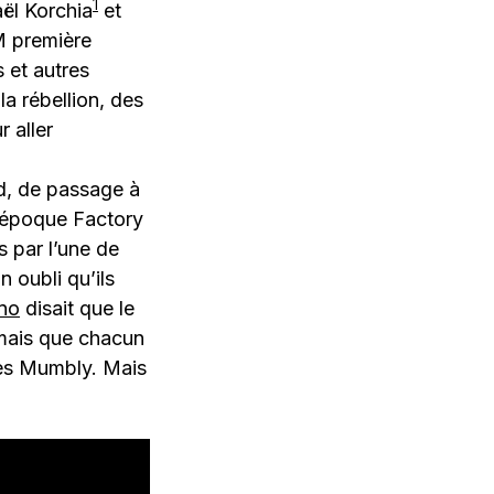
1
ël Korchia
et
EM première
 et autres
la rébellion, des
 aller
d, de passage à
e époque Factory
 par l’une de
 oubli qu’ils
Eno
disait que le
 mais que chacun
les Mumbly. Mais