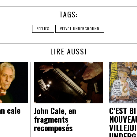
TAGS:
FEELIES
VELVET UNDERGROUND
LIRE AUSSI
hn cale
John Cale, en
C’EST BI
fragments
NOUVEAU
recomposés
VILLEJUI
UNDERG