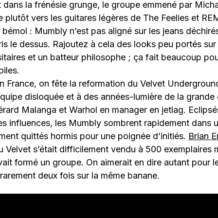
 dans la frénésie grunge, le groupe emmené par Micha
e plutôt vers les guitares légères de The Feelies et R
 bémol : Mumbly n’est pas aligné sur les jeans déchirés
ris le dessus. Rajoutez à cela des looks peu portés sur 
itaires et un batteur philosophe ; ça fait beaucoup pour
iles.
France, on fête la reformation du Velvet Undergroun
équipe disloquée et à des années-lumière de la grand
rard Malanga et Warhol en manager en jetlag. Eclipsés
es influences, les Mumbly sombrent rapidement dans un
iment quittés hormis pour une poignée d’initiés.
Brian 
 Velvet s’était difficilement vendu à 500 exemplaires
ait formé un groupe. On aimerait en dire autant pour 
 rarement deux fois sur la même banane.