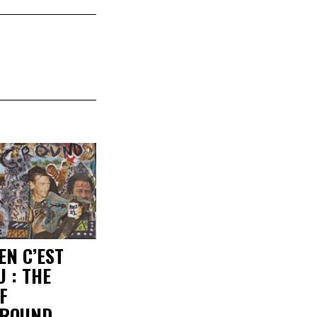
EN C’EST
 : THE
F
ROUND