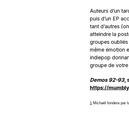
Auteurs d’un ta
puis d’un EP ac
tant d’autres (o
atteindre la post
groupes oubliés 
même émotion en
indiepop donnant
groupe de votre 
Demos 92-93
,
https://mumbl
1
Michaël fondera par l