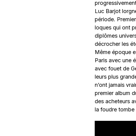
progressivement
Luc Barjot lorgn
période. Premier
loques qui ont p
diplômes univers
décrocher les éto
Même époque en 
Paris avec une 
avec fouet de Gé
leurs plus grand
n’ont jamais vra
premier album du
des acheteurs av
la foudre tombe