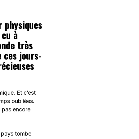
ur physiques
 eu à
onde très
 ces jours-
précieuses
ique. Et c’est
emps oubliées.
t pas encore
e pays tombe