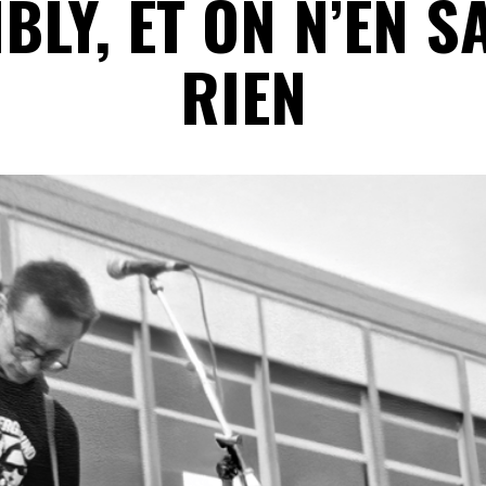
LY, ET ON N’EN S
RIEN