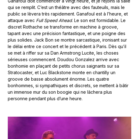
Ganafoul doit commencer à vingt heure, et je rejoins la salle
qui se remplit. C’est un théâtre avec des fauteuils, mais le
public se lèvera très rapidement. Ganafoul est à l’heure, et
attaque avec
Full Speed Ahead
. Le son est formidable. Le
discret Rothache se transforme en machine à groove,
tapant avec une précision fantastique, et une poigne des
plus solides. Jack Bon se montre sarcastique, ironisant sur
le délai entre ce concert et le précédent à Paris. Dès qu’il
se met à riffer sur sa Dan Armstrong Lucite, les choses
sérieuses commencent. Doudou Gonzalez arrive avec
bonhomie en plaçant de petits chorus saignants sur sa
Stratocaster, et Luc Blackstone monte en chantilly un
groove de basse absolument énorme. Les quatre
bonhommes, si sympathiques et discrets, se mettent à bâtir
un immense mur du son boogie qui ne lâchera plus
personne pendant plus d’une heure.