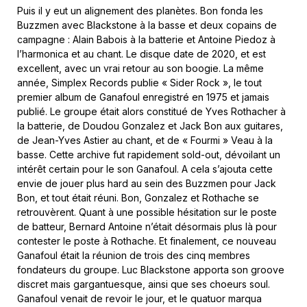
Puis il y eut un alignement des planètes. Bon fonda les
Buzzmen avec Blackstone à la basse et deux copains de
campagne : Alain Babois à la batterie et Antoine Piedoz à
l’harmonica et au chant. Le disque date de 2020, et est
excellent, avec un vrai retour au son boogie. La même
année, Simplex Records publie « Sider Rock », le tout
premier album de Ganafoul enregistré en 1975 et jamais
publié. Le groupe était alors constitué de Yves Rothacher à
la batterie, de Doudou Gonzalez et Jack Bon aux guitares,
de Jean-Yves Astier au chant, et de « Fourmi » Veau à la
basse. Cette archive fut rapidement sold-out, dévoilant un
intérêt certain pour le son Ganafoul. A cela s’ajouta cette
envie de jouer plus hard au sein des Buzzmen pour Jack
Bon, et tout était réuni. Bon, Gonzalez et Rothache se
retrouvèrent. Quant à une possible hésitation sur le poste
de batteur, Bernard Antoine n’était désormais plus là pour
contester le poste à Rothache. Et finalement, ce nouveau
Ganafoul était la réunion de trois des cinq membres
fondateurs du groupe. Luc Blackstone apporta son groove
discret mais gargantuesque, ainsi que ses choeurs soul.
Ganafoul venait de revoir le jour, et le quatuor marqua