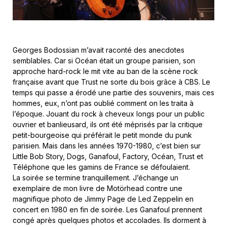
Georges Bodossian m’avait raconté des anecdotes
semblables. Car si Océan était un groupe parisien, son
approche hard-rock le mit vite au ban de la scène rock
française avant que Trust ne sorte du bois grâce à CBS. Le
temps qui passe a érodé une partie des souvenirs, mais ces
hommes, eux, n’ont pas oublié comment on les traita à
l’époque. Jouant du rock à cheveux longs pour un public
ouvrier et banlieusard, ils ont été méprisés par la critique
petit-bourgeoise qui préférait le petit monde du punk
parisien. Mais dans les années 1970-1980, c’est bien sur
Little Bob Story, Dogs, Ganafoul, Factory, Océan, Trust et
Téléphone que les gamins de France se défoulaient.
La soirée se termine tranquillement. J’échange un
exemplaire de mon livre de Motörhead contre une
magnifique photo de Jimmy Page de Led Zeppelin en
concert en 1980 en fin de soirée. Les Ganafoul prennent
congé après quelques photos et accolades. Ils dorment à