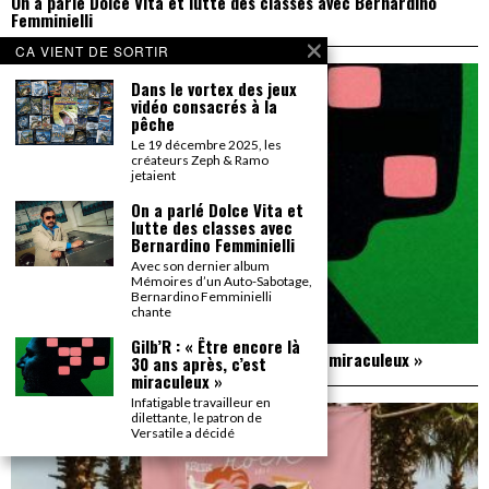
On a parlé Dolce Vita et lutte des classes avec Bernardino
Femminielli
CA VIENT DE SORTIR
Dans le vortex des jeux
vidéo consacrés à la
pêche
Le 19 décembre 2025, les
créateurs Zeph & Ramo
jetaient
On a parlé Dolce Vita et
lutte des classes avec
Bernardino Femminielli
Avec son dernier album
Mémoires d’un Auto-Sabotage,
Bernardino Femminielli
chante
Gilb’R : « Être encore là
Gilb’R : « Être encore là 30 ans après, c’est miraculeux »
30 ans après, c’est
miraculeux »
Infatigable travailleur en
dilettante, le patron de
Versatile a décidé