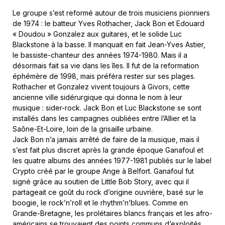
Le groupe s’est reformé autour de trois musiciens pionniers
de 1974 : le batteur Yves Rothacher, Jack Bon et Edouard
« Doudou » Gonzalez aux guitares, et le solide Luc
Blackstone à la basse. Il manquait en fait Jean-Yves Astier,
le bassiste-chanteur des années 1974-1980. Mais il a
désormais fait sa vie dans les îles. Il fut de la reformation
éphémère de 1998, mais préféra rester sur ses plages.
Rothacher et Gonzalez vivent toujours à Givors, cette
ancienne ville sidérurgique qui donna le nom à leur
musique : sider-rock. Jack Bon et Luc Blackstone se sont
installés dans les campagnes oubliées entre l’Allier et la
Saône-Et-Loire, loin de la grisaille urbaine.
Jack Bon n’a jamais arrêté de faire de la musique, mais il
s’est fait plus discret après la grande époque Ganafoul et
les quatre albums des années 1977-1981 publiés sur le label
Crypto créé par le groupe Ange à Belfort. Ganafoul fut
signé grâce au soutien de Little Bob Story, avec qui il
partageait ce goût du rock d’origine ouvrière, basé sur le
boogie, le rock’n’roll et le rhythm’n’blues. Comme en
Grande-Bretagne, les prolétaires blancs français et les afro-
américains se trouvaient des points communs d’exploités.