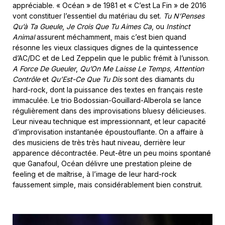
appréciable. « Océan » de 1981 et « C’est La Fin » de 2016
vont constituer l’essentiel du matériau du set.
Tu N’Penses
Qu’à Ta Gueule
,
Je Crois Que Tu Aimes Ca
, ou
Instinct
Animal
assurent méchamment, mais c’est bien quand
résonne les vieux classiques dignes de la quintessence
d’AC/DC et de Led Zeppelin que le public frémit à l’unisson.
A Force De Gueuler
,
Qu’On Me Laisse Le Temps
,
Attention
Contrôle
et
Qu’Est-Ce Que Tu Dis
sont des diamants du
hard-rock, dont la puissance des textes en français reste
immaculée. Le trio Bodossian-Gouillard-Alberola se lance
régulièrement dans des improvisations bluesy délicieuses.
Leur niveau technique est impressionnant, et leur capacité
d’improvisation instantanée époustouflante. On a affaire à
des musiciens de très très haut niveau, derrière leur
apparence décontractée. Peut-être un peu moins spontané
que Ganafoul, Océan délivre une prestation pleine de
feeling et de maîtrise, à l’image de leur hard-rock
faussement simple, mais considérablement bien construit.