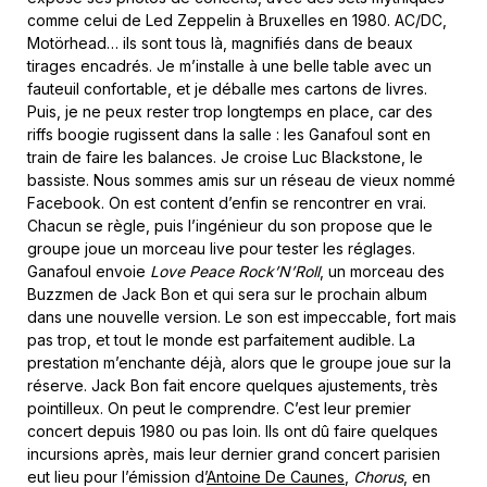
comme celui de Led Zeppelin à Bruxelles en 1980. AC/DC,
Motörhead… ils sont tous là, magnifiés dans de beaux
tirages encadrés. Je m’installe à une belle table avec un
fauteuil confortable, et je déballe mes cartons de livres.
Puis, je ne peux rester trop longtemps en place, car des
riffs boogie rugissent dans la salle : les Ganafoul sont en
train de faire les balances. Je croise Luc Blackstone, le
bassiste. Nous sommes amis sur un réseau de vieux nommé
Facebook. On est content d’enfin se rencontrer en vrai.
Chacun se règle, puis l’ingénieur du son propose que le
groupe joue un morceau live pour tester les réglages.
Ganafoul envoie
Love Peace Rock’N’Roll
, un morceau des
Buzzmen de Jack Bon et qui sera sur le prochain album
dans une nouvelle version. Le son est impeccable, fort mais
pas trop, et tout le monde est parfaitement audible. La
prestation m’enchante déjà, alors que le groupe joue sur la
réserve. Jack Bon fait encore quelques ajustements, très
pointilleux. On peut le comprendre. C’est leur premier
concert depuis 1980 ou pas loin. Ils ont dû faire quelques
incursions après, mais leur dernier grand concert parisien
eut lieu pour l’émission d’
Antoine De Caunes
,
Chorus
, en