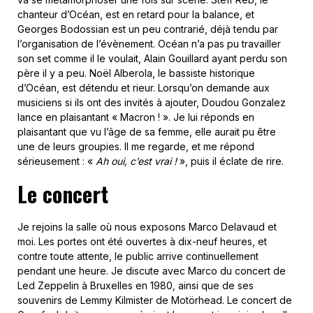
chanteur d’Océan, est en retard pour la balance, et
Georges Bodossian est un peu contrarié, déjà tendu par
l’organisation de l’évènement. Océan n’a pas pu travailler
son set comme il le voulait, Alain Gouillard ayant perdu son
père il y a peu. Noël Alberola, le bassiste historique
d’Océan, est détendu et rieur. Lorsqu’on demande aux
musiciens si ils ont des invités à ajouter, Doudou Gonzalez
lance en plaisantant « Macron ! ». Je lui réponds en
plaisantant que vu l’âge de sa femme, elle aurait pu être
une de leurs groupies. Il me regarde, et me répond
sérieusement : «
Ah oui, c’est vrai !
», puis il éclate de rire.
Le concert
Je rejoins la salle où nous exposons Marco Delavaud et
moi. Les portes ont été ouvertes à dix-neuf heures, et
contre toute attente, le public arrive continuellement
pendant une heure. Je discute avec Marco du concert de
Led Zeppelin à Bruxelles en 1980, ainsi que de ses
souvenirs de Lemmy Kilmister de Motörhead. Le concert de