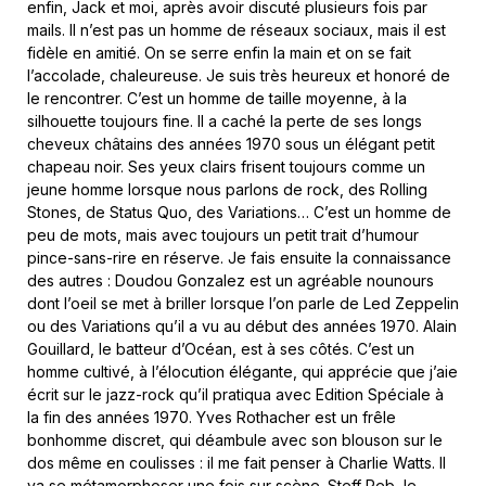
enfin, Jack et moi, après avoir discuté plusieurs fois par
mails. Il n’est pas un homme de réseaux sociaux, mais il est
fidèle en amitié. On se serre enfin la main et on se fait
l’accolade, chaleureuse. Je suis très heureux et honoré de
le rencontrer. C’est un homme de taille moyenne, à la
silhouette toujours fine. Il a caché la perte de ses longs
cheveux châtains des années 1970 sous un élégant petit
chapeau noir. Ses yeux clairs frisent toujours comme un
jeune homme lorsque nous parlons de rock, des Rolling
Stones, de Status Quo, des Variations… C’est un homme de
peu de mots, mais avec toujours un petit trait d’humour
pince-sans-rire en réserve. Je fais ensuite la connaissance
des autres : Doudou Gonzalez est un agréable nounours
dont l’oeil se met à briller lorsque l’on parle de Led Zeppelin
ou des Variations qu’il a vu au début des années 1970. Alain
Gouillard, le batteur d’Océan, est à ses côtés. C’est un
homme cultivé, à l’élocution élégante, qui apprécie que j’aie
écrit sur le jazz-rock qu’il pratiqua avec Edition Spéciale à
la fin des années 1970. Yves Rothacher est un frêle
bonhomme discret, qui déambule avec son blouson sur le
dos même en coulisses : il me fait penser à Charlie Watts. Il
va se métamorphoser une fois sur scène. Steff Reb, le