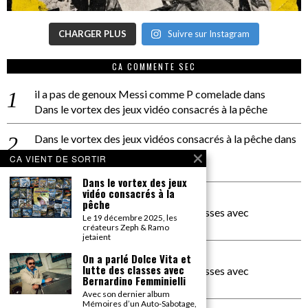
CHARGER PLUS
Suivre sur Instagram
CA COMMENTE SEC
il a pas de genoux Messi comme P comelade
dans
Dans le vortex des jeux vidéo consacrés à la pêche
Dans le vortex des jeux vidéos consacrés à la pêche
dans
PACÔME THIELLEMENT
CA VIENT DE SORTIR
La séance d’Hip Gnose
Dans le vortex des jeux
vidéo consacrés à la
La Patrie
dans
pêche
On a parlé Dolce Vita et lutte des classes avec
Le 19 décembre 2025, les
Bernardino Femminielli
créateurs Zeph & Ramo
jetaient
carte noire negra à l'o tiede
dans
On a parlé Dolce Vita et
lutte des classes avec
On a parlé Dolce Vita et lutte des classes avec
Bernardino Femminielli
Bernardino Femminielli
Avec son dernier album
Mémoires d’un Auto-Sabotage,