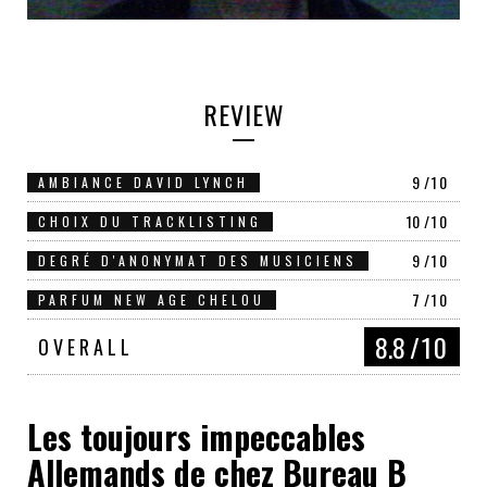
REVIEW
9
/10
AMBIANCE DAVID LYNCH
10
/10
CHOIX DU TRACKLISTING
9
/10
DEGRÉ D'ANONYMAT DES MUSICIENS
7
/10
PARFUM NEW AGE CHELOU
8.8
/10
OVERALL
Les toujours impeccables
Allemands de chez Bureau B