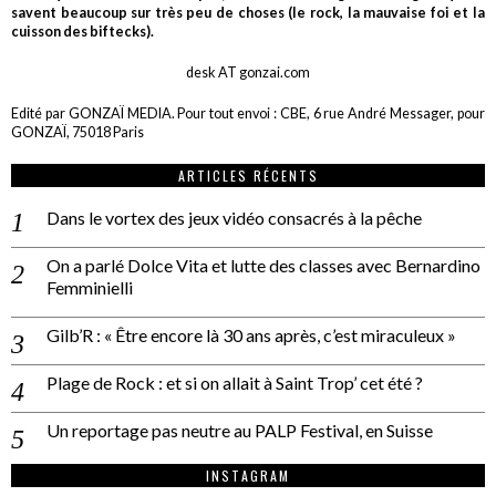
savent beaucoup sur très peu de choses (le rock, la mauvaise foi et la
cuisson des biftecks).
desk AT gonzai.com
Edité par GONZAÏ MEDIA. Pour tout envoi : CBE, 6 rue André Messager, pour
GONZAÏ, 75018 Paris
ARTICLES RÉCENTS
Dans le vortex des jeux vidéo consacrés à la pêche
On a parlé Dolce Vita et lutte des classes avec Bernardino
Femminielli
Gilb’R : « Être encore là 30 ans après, c’est miraculeux »
Plage de Rock : et si on allait à Saint Trop’ cet été ?
Un reportage pas neutre au PALP Festival, en Suisse
INSTAGRAM