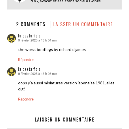
PDG, avocat et assistant social à Gonzaï.
2 COMMENTS
LAISSER UN COMMENTAIRE
la casta fiole
9 février 2025 à 13 h 04 min
dit :
the worst bootlegs by richard d james
Répondre
la casta fiole
9 février 2025 à 13 h 05 min
dit :
oops y’a aussi miniatures version japonaise 1981, allez
dig!
Répondre
LAISSER UN COMMENTAIRE