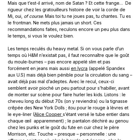
Mais que t’est-il arrivé, nom de Satan ? Et cette frange… De
rigueur chez les gratouilleurs histoire de voir la corde de
Mi, oui,
of course
. Mais toi tu ne joues pas, tu chantes. Tu es
le frontman. Ne mets plus jamais un short. Ces
recommandations faites, reculons encore un peu plus dans
le temps, si vous le voulez bien.
Les temps reculés du heavy metal. Si on vous parle d’un
temps où H&M n’existait pas, il faut reconnaître que le goût
du moule-burnes – pas encore appelé slim et pas
forcément en jeans mais aussi
en lycra
(appelé Spandex
aux U.S) mais déjà bien pénible pour la circulation du sang –
avait déjà pas mal d’adeptes. Avec le recul, ceux-ci
semblent avoir pioché un peu partout pour s’habiller, avant
de monter sur scène pour faire hurler les kids. Listons : le
cheveu long du début 70s (on y reviendra) ou la tignasse
crêpée des New York Dolls ; itou pour le rouge à lèvres et
le eye-liner (
Alice Cooper
s’étant versé le tube entier dans
chaque œil apparemment) ; le pantalon déchiré au genou
chez les punks et le goût du fute en cuir chez le père
Morrison, etc. Touche – presque – personnelle : une