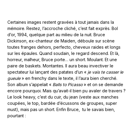
Certaines images restent gravées à tout jamais dans la
mémoire. Restez, l’accroche cliché, c’est fait exprès. Bol
d’or, 1994, quelque part au milieu de la nuit. Bruce
Dickinson, ex-chanteur de Maiden, déboule sur scène
toutes franges dehors, perfecto, cheveux raides et longs
sur les épaules. Quand soudain, le regard descend. Et là,
horreur, malheur, Bruce porte… un short. Moulant. Et une
paire de baskets. Montantes. Il aura beau invectiver le
spectateur lui lançant des patates d’un «
je vais te casser le
gueule
» en frenchy dans le texte, il l’aura bien cherché.
Son album s’appelait «
Balls to Picasso
» et on se demande
encore pourquoi. Mais qu’avait-il bien pu avaler de travers ?
Le look heavy, c’est du cuir, du jean (veste aux manches
coupées, le top, bardée d’écussons de groupes, super
must), mais pas un short. Enfin Bruce, tu le savais bien,
pourtant :