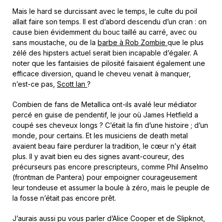
Mais le hard se durcissant avec le temps, le culte du poil
allait faire son temps. Il est d’abord descendu d’un cran : on
cause bien évidemment du bouc taillé au carré, avec ou
sans moustache, ou de la
barbe à Rob Zombie
que le plus
zélé des hipsters actuel serait bien incapable d’égaler. A
noter que les fantaisies de pilosité faisaient également une
efficace diversion, quand le cheveu venait à manquer,
n’est-ce pas,
Scott Ian
?
Combien de fans de Metallica ont-ils avalé leur médiator
percé en guise de pendentif, le jour où James Hetfield a
coupé ses cheveux longs ? C’était la fin d’une histoire ; d’un
monde, pour certains. Et les musiciens de death metal
avaient beau faire perdurer la tradition, le cœur n’y était
plus. Il y avait bien eu des signes avant-coureur, des
précurseurs pas encore prescripteurs, comme Phil Anselmo
(frontman de Pantera) pour empoigner courageusement
leur tondeuse et assumer la boule à zéro, mais le peuple de
la fosse n’était pas encore prêt.
J’aurais aussi pu vous parler d’Alice Cooper et de Slipknot,