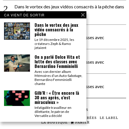
Dans le vortex des jeux vidéos consacrés à la pêche
dans
PACÔME THIELLEMENT
CA VIENT DE SORTIR
La séance d’Hip Gnose
Dans le vortex des jeux
vidéo consacrés à la
La Patrie
dans
pêche
On a parlé Dolce Vita et lutte des classes avec
Le 19 décembre 2025, les
Bernardino Femminielli
créateurs Zeph & Ramo
jetaient
carte noire negra à l'o tiede
dans
On a parlé Dolce Vita et
lutte des classes avec
On a parlé Dolce Vita et lutte des classes avec
Bernardino Femminielli
Bernardino Femminielli
Avec son dernier album
Mémoires d’un Auto-Sabotage,
moise et son mascaré
dans
Bernardino Femminielli
chante
On a parlé Dolce Vita et lutte des classes avec
Bernardino Femminielli
Gilb’R : « Être encore là
30 ans après, c’est
miraculeux »
Infatigable travailleur en
©
2026
TOUS DROITS RÉSERVÉS
dilettante, le patron de
Versatile a décidé
LES ARTICLES
LE MAGAZINE
LES SOIRÉES
LE LABEL
LA BOUTIQUE
PANIER