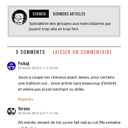
VERNON
DERNIERS ARTICLES
Spécialiste des groupes aux noms bizarres qui
jouent trop vite et trop fort.
5 COMMENTS
LAISSER UN COMMENTAIRE
Peikaji
25 février 2013 à 11 h 19 min
dit :
Jason a coupé ses cheveux avant James, pour certains
une trahison oui… sinon article sans beaucoup d’intérêt
et même pas assez méchant ou drôle.
Répondre
Vernon
25 février 2013 à 21 h 11 min
dit :
Ah merde, venant de toi, ça me fait mal au cul. Ma semaine