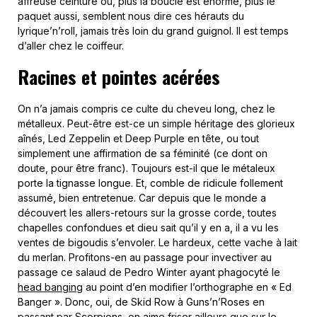
affreuse ceinture où, plus la boucle est énorme, plus le
paquet aussi, semblent nous dire ces hérauts du
lyrique’n’roll, jamais très loin du grand guignol. Il est temps
d’aller chez le coiffeur.
Racines et pointes acérées
On n’a jamais compris ce culte du cheveu long, chez le
métalleux. Peut-être est-ce un simple héritage des glorieux
aînés, Led Zeppelin et Deep Purple en tête, ou tout
simplement une affirmation de sa féminité (ce dont on
doute, pour être franc). Toujours est-il que le métaleux
porte la tignasse longue. Et, comble de ridicule follement
assumé, bien entretenue. Car depuis que le monde a
découvert les allers-retours sur la grosse corde, toutes
chapelles confondues et dieu sait qu’il y en a, il a vu les
ventes de bigoudis s’envoler. Le hardeux, cette vache à lait
du merlan. Profitons-en au passage pour invectiver au
passage ce salaud de Pedro Winter ayant phagocyté le
head banging
au point d’en modifier l’orthographe en « Ed
Banger ». Donc, oui, de Skid Row à Guns’n’Roses en
passant par Scorpions, on aime friser ailleurs que sur le