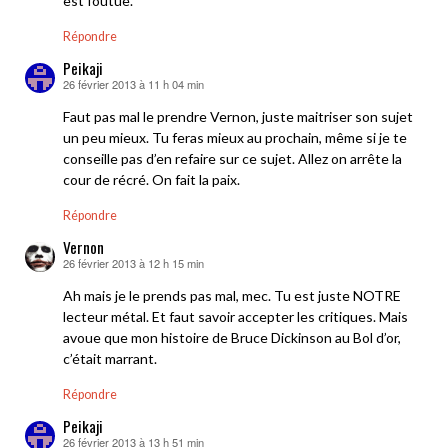
est foutue.
Répondre
Peikaji
26 février 2013 à 11 h 04 min
dit :
Faut pas mal le prendre Vernon, juste maitriser son sujet
un peu mieux. Tu feras mieux au prochain, même si je te
conseille pas d’en refaire sur ce sujet. Allez on arrête la
cour de récré. On fait la paix.
Répondre
Vernon
26 février 2013 à 12 h 15 min
dit :
Ah mais je le prends pas mal, mec. Tu est juste NOTRE
lecteur métal. Et faut savoir accepter les critiques. Mais
avoue que mon histoire de Bruce Dickinson au Bol d’or,
c’était marrant.
Répondre
Peikaji
26 février 2013 à 13 h 51 min
dit :