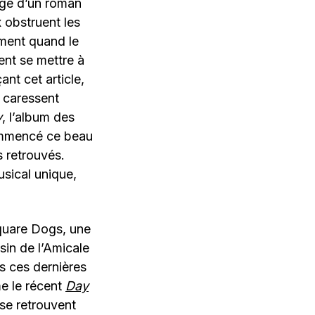
page d’un roman
 obstruent les
ment quand le
ent se mettre à
nt cet article,
 caressent
y
, l’album des
ommencé ce beau
s retrouvés.
sical unique,
quare Dogs, une
sin de l’Amicale
s ces dernières
e le récent
Day
se retrouvent