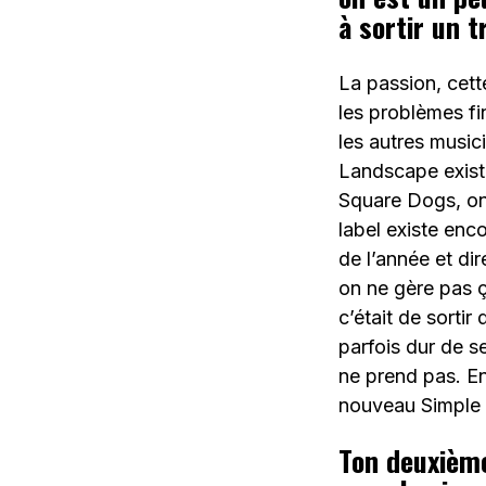
à sortir un 
La passion, cett
les problèmes f
les autres music
Landscape existe
Square Dogs, on 
label existe enco
de l’année et di
on ne gère pas ç
c’était de sortir
parfois dur de s
ne prend pas. En
nouveau Simple A
Ton deuxième