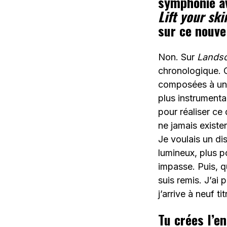
symphonie av
Lift your ski
sur ce nouve
Non. Sur
Lands
chronologique. C
composées à une
plus instrumenta
pour réaliser ce 
ne jamais existe
Je voulais un di
lumineux, plus p
impasse. Puis, 
suis remis. J’ai 
j’arrive à neuf t
Tu crées l’e