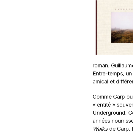
roman. Guillaume
Entre-temps, un 
amical et différ
Comme Carp ou S
« entité » souve
Underground. Ce 
années nourriss
Walks
de Carp. L