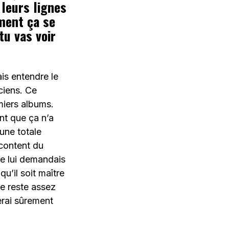
 leurs lignes
ment ça se
tu vas voir
ais entendre le
iciens. Ce
miers albums.
ent que ça n’a
une totale
 content du
je lui demandais
u’il soit maître
rie reste assez
serai sûrement