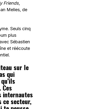
y Friends
,
man Melies, de
yme. Seuls cinq
bum plus
 avec Sébastien
îne et réécoute
ntiel.
iteau sur le
as qui
qu’ils
. Ces
s internautes
s ce secteur,
i te pousse