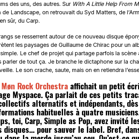
bums des uns, des autres. Sur
With A Little Help From M
 de Landscape, on retrouvait du Syd Matters, de l’Ar
ien sûr, du Carp.
 rangs se resserrent autour de ce nouveau disque épon
rètent les paysages de Guillaume de Chirac pour un al
imple. Le chef de projet qui partage parfois la scène
 parler de tout ça. Je branche le dictaphone sur la cha
 veille. Le son crache, saute, mais on en retiendra l’esse
,
Møn Rock Orchestra
affichait un petit écr
age Myspace. Ça parlait de ces petits trac
ollectifs alternatifs et indépendants, dès 
formations habituelles à quatre musiciens
s, toi, Carp, Simple as Pop, avez invité le
s disques… pour sauver le label. Bref, dan
u dans la merde jusqu’au cou. Qu’est-ce qu