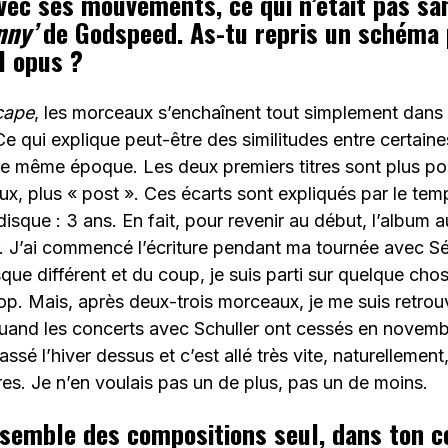
ec ses mouvements, ce qui n’était pas sa
nny’
de Godspeed. As-tu repris un schéma p
l opus ?
cape
, les morceaux s’enchaînent tout simplement dans
e qui explique peut-être des similitudes entre certaine
 même époque. Les deux premiers titres sont plus pop
ux, plus « post ». Ces écarts sont expliqués par le temp
disque : 3 ans. En fait, pour revenir au début, l’album a
r. J’ai commencé l’écriture pendant ma tournée avec Sé
sque différent et du coup, je suis parti sur quelque cho
op. Mais, après deux-trois morceaux, je me suis retro
quand les concerts avec Schuller ont cessés en novemb
passé l’hiver dessus et c’est allé très vite, naturellemen
itres. Je n’en voulais pas un de plus, pas un de moins.
nsemble des compositions seul, dans ton co