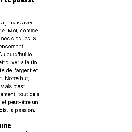
ra jamais avec
vie. Moi, comme
 nos disques. Si
Concernant
Aujourd’hui le
etrouver à la fin
e de l’argent et
. Notre but,
 Mais c’est
lement, tout cela
 et peut-être un
is, la passion.
 une