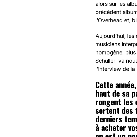
alors sur les al
précédent album
l’Overhead et, b
Aujourd’hui, les
musiciens interp
homogène, plus s
Schuller va nous
l’interview de la
Cette année
haut de sa p
rongent les c
sortent des 
derniers temp
à acheter vo
on est un pe