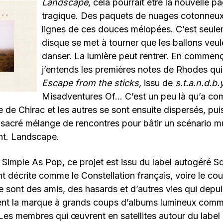
Landscape
, cela pourrait être la nouvelle 
tragique. Des paquets de nuages cotonneux
lignes de ces douces mélopées. C’est seule
disque se met à tourner que les ballons veul
danser. La lumière peut rentrer. En commença
j’entends les premières notes de Rhodes qui
E
scape from the sticks,
issu de
s.t.a.n.d.b.
Misadventures Of… C’est un peu là qu’a c
 de Chirac et les autres se sont ensuite dispersés, pui
sacré mélange de rencontres pour bâtir un scénario mu
ent. Landscape.
imple As Pop, ce projet est issu du label autogéré S
nt décrite comme le Constellation français, voire le cou
sont des amis, des hasards et d’autres vies qui depui
ent la marque à grands coups d’albums lumineux comm
es membres qui œuvrent en satellites autour du label 