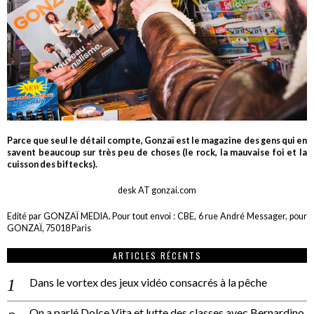
Parce que seul le détail compte, Gonzaï est le magazine des gens qui en
savent beaucoup sur très peu de choses (le rock, la mauvaise foi et la
cuisson des biftecks).
desk AT gonzai.com
Edité par GONZAÏ MEDIA. Pour tout envoi : CBE, 6 rue André Messager, pour
GONZAÏ, 75018 Paris
ARTICLES RÉCENTS
Dans le vortex des jeux vidéo consacrés à la pêche
On a parlé Dolce Vita et lutte des classes avec Bernardino