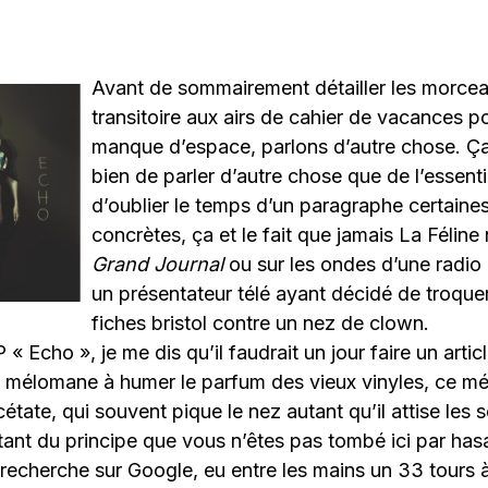
Avant de sommairement détailler les morce
transitoire aux airs de cahier de vacances p
manque d’espace, parlons d’autre chose. Ça 
bien de parler d’autre chose que de l’essent
d’oublier le temps d’un paragraphe certaines 
concrètes, ça et le fait que jamais La Féline
Grand Journal
ou sur les ondes d’une radio 
un présentateur télé ayant décidé de troquer
fiches bristol contre un nez de clown.
 « Echo », je me dis qu’il faudrait un jour faire un artic
du mélomane à humer le parfum des vieux vinyles, ce m
étate, qui souvent pique le nez autant qu’il attise les 
rtant du principe que vous n’êtes pas tombé ici par ha
echerche sur Google, eu entre les mains un 33 tours à 