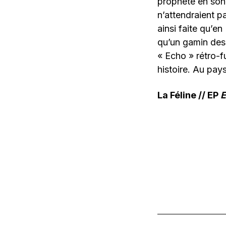
prophète en son 
n’attendraient p
ainsi faite qu’e
qu’un gamin des
« Echo » rétro-f
histoire. Au pay
La Féline // EP
E