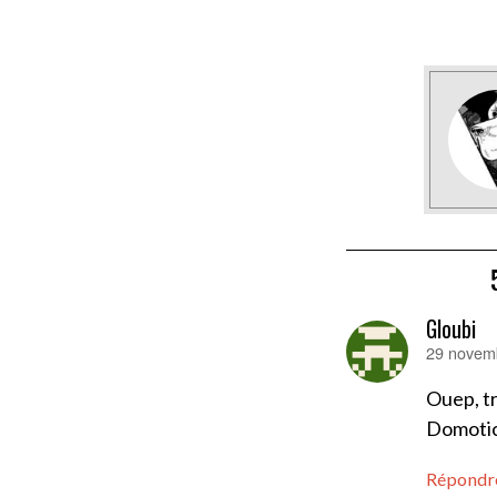
Gloubi
29 novemb
dit :
Ouep, tr
Domotic
Répondr