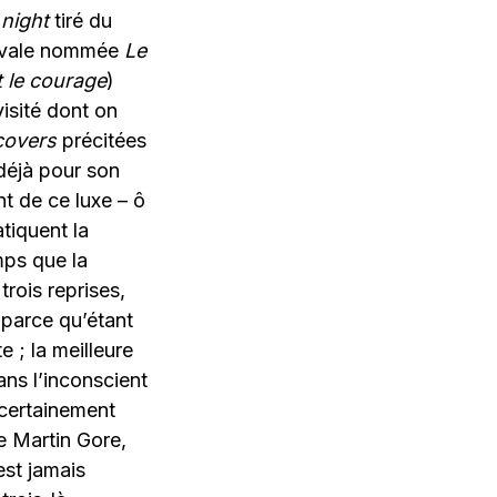
 night
tiré du
iévale nommée
Le
t le courage
)
visité dont on
covers
précitées
 déjà pour son
t de ce luxe – ô
tiquent la
mps que la
trois reprises,
 parce qu’étant
e ; la meilleure
ans l’inconscient
 certainement
e Martin Gore,
est jamais