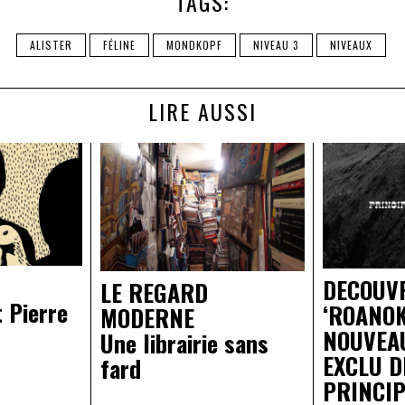
TAGS:
ALISTER
FÉLINE
MONDKOPF
NIVEAU 3
NIVEAUX
LIRE AUSSI
DECOUV
LE REGARD
t Pierre
‘ROANOK
MODERNE
NOUVEAU
Une librairie sans
EXCLU D
fard
PRINCIP