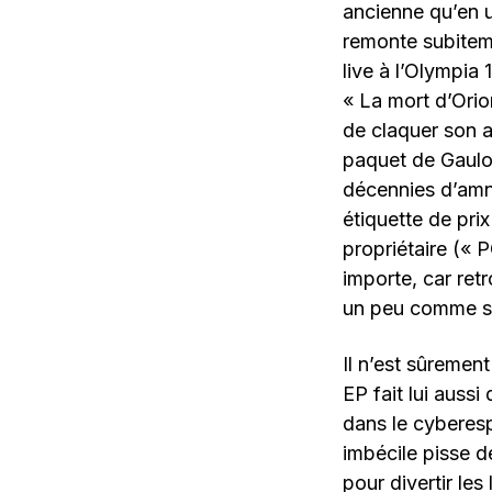
ancienne qu’en u
remonte subiteme
live à l’Olympia
« La mort d’Ori
de claquer son 
paquet de Gauloi
décennies d’amné
étiquette de pri
propriétaire («
importe, car ret
un peu comme s’a
Il n’est sûrement
EP fait lui auss
dans le cyberesp
imbécile pisse d
pour divertir les