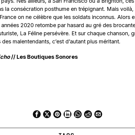
pays. Nés ailleurs, à San Francisco ou à Brighton, ces 
as la consécration posthume en trépignant. Mais voilà, l
n France on ne célèbre que les soldats inconnus. Alors 
 années 2020 retombe par hasard au gré des brocante
uturiste, La Féline persévère. Et sur chaque chanson, 
s des malentendants, c’est d’autant plus méritant.
cho
// Les Boutiques Sonores