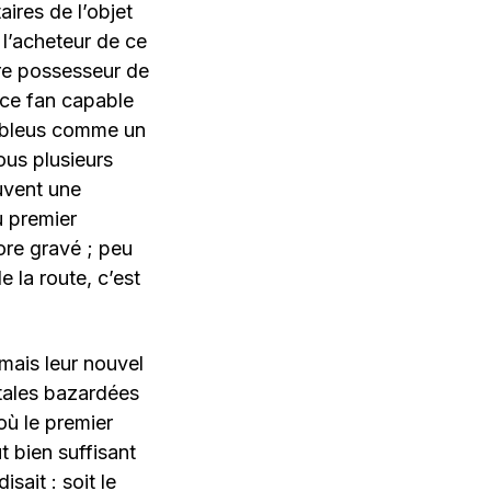
ires de l’objet
 l’acheteur de ce
tre possesseur de
 ce fan capable
x bleus comme un
ous plusieurs
ouvent une
u premier
ore gravé ; peu
 la route, c’est
 mais leur nouvel
itales bazardées
où le premier
t bien suffisant
sait : soit le