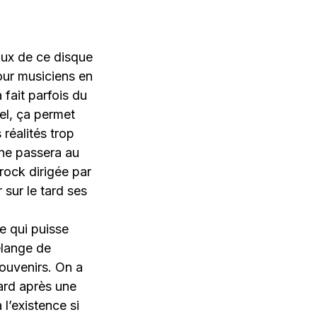
aux de ce disque
our musiciens en
fait parfois du
iel, ça permet
réalités trop
 ne passera au
rock dirigée par
 sur le tard ses
le qui puisse
élange de
souvenirs. On a
sard après une
l’existence si