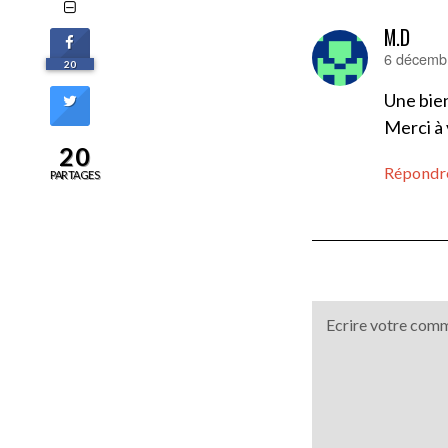
M.D
6 décembr
dit :
20
Une bien
Merci à
20
Répondr
PARTAGES