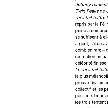
Johnny rememb
Twin Peaks
de J
roi a fait battre
repris par la Fél
peine à comprend
se suffisent à e
argent, s’il en 
combien rare – d
récréation en pa
célébrité finisse
Le roi a fait ba
la plus mélancoli
preuve finalemen
collectif et les
pas leurs bourse
les trois tenten