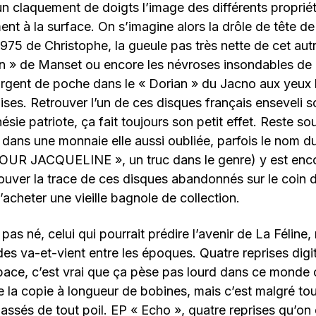
n claquement de doigts l’image des différents propriéta
nt à la surface. On s’imagine alors la drôle de tête de
 1975 de Christophe, la gueule pas très nette de cet au
on » de Manset ou encore les névroses insondables de
argent de poche dans le « Dorian » du Jacno aux yeu
ses. Retrouver l’un de ces disques français enseveli s
sie patriote, ça fait toujours son petit effet. Reste s
x dans une monnaie elle aussi oubliée, parfois le nom d
 POUR JACQUELINE », un truc dans le genre) y est enc
rouver la trace de ces disques abandonnés sur le coin de
cheter une vieille bagnole de collection.
 pas né, celui qui pourrait prédire l’avenir de La Féline,
i des va-et-vient entre les époques. Quatre reprises dig
ace, c’est vrai que ça pèse pas lourd dans ce monde 
e la copie à longueur de bobines, mais c’est malgré tou
 lassés de tout poil. EP « Echo », quatre reprises qu’on di