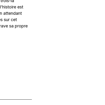
trois-là
’histoire est
en attendant
s sur cet
grave sa propre