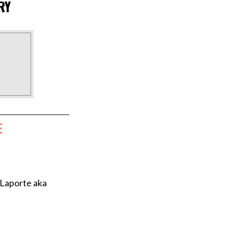
RY
E
 Laporte aka