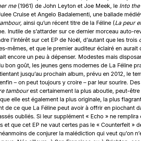
er me
(1961) de John Leyton et Joe Meek, le
Into the
ulee Cruise et Angelo Badalementi, une ballade méd
 tambour,
ainsi qu’un récent titre de la Féline (
La peur e
ine. Inutile de s’attarder sur ce dernier morceau auto-re
re l’intérêt sur cet EP de Noël, d’autant que les trois
lles-mêmes, et que le premier auditeur éclairé en aurait
avait encore un peu à dépenser. Modestes mais disposan
u bon goût, les jeunes gens modernes de La Féline pra
tientant jusqu’au prochain album, prévu en 2012, le te
 enfin – on peut toujours y croire – par leur sourire. Des 
ttre tambour
est certainement la plus aboutie, peut-être
que elle est également la plus originale, la plus flagrant
t de ce que La Féline peut avoir à offrir en piochant d
 passés oubliés. Si leur supplément « Echo » ne remplira
s et que cet EP ne vaut certes pas le « Counterfeit » d
t néanmoins de conjurer la malédiction qui veut qu’on n’