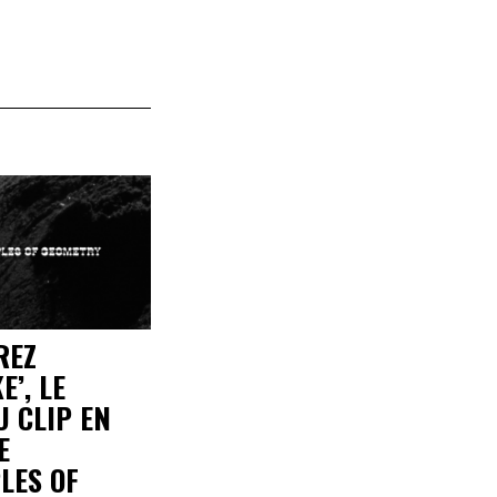
REZ
E’, LE
 CLIP EN
E
LES OF