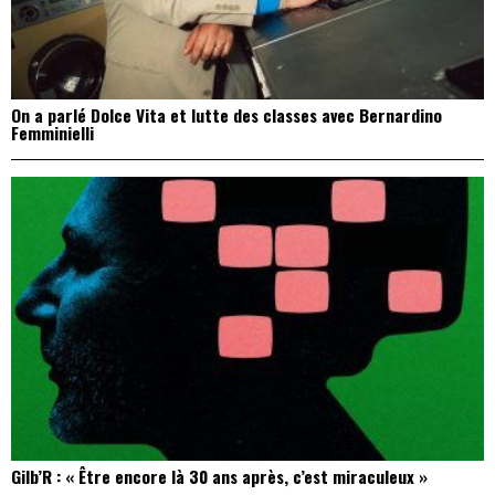
On a parlé Dolce Vita et lutte des classes avec Bernardino
Femminielli
Gilb’R : « Être encore là 30 ans après, c’est miraculeux »