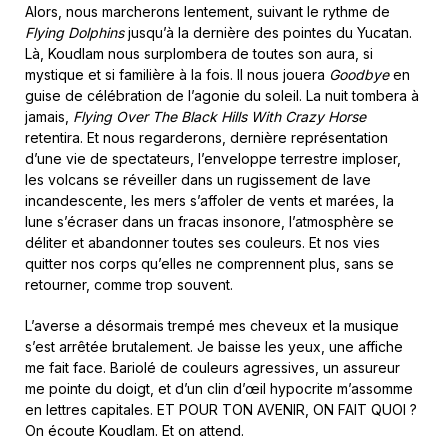
Alors, nous marcherons lentement, suivant le rythme de
Flying Dolphins
jusqu’à la dernière des pointes du Yucatan.
Là, Koudlam nous surplombera de toutes son aura, si
mystique et si familière à la fois. Il nous jouera
Goodbye
en
guise de célébration de l’agonie du soleil. La nuit tombera à
jamais,
Flying Over The Black Hills With Crazy Horse
retentira. Et nous regarderons, dernière représentation
d’une vie de spectateurs, l’enveloppe terrestre imploser,
les volcans se réveiller dans un rugissement de lave
incandescente, les mers s’affoler de vents et marées, la
lune s’écraser dans un fracas insonore, l’atmosphère se
déliter et abandonner toutes ses couleurs. Et nos vies
quitter nos corps qu’elles ne comprennent plus, sans se
retourner, comme trop souvent.
L’averse a désormais trempé mes cheveux et la musique
s’est arrêtée brutalement. Je baisse les yeux, une affiche
me fait face. Bariolé de couleurs agressives, un assureur
me pointe du doigt, et d’un clin d’œil hypocrite m’assomme
en lettres capitales. ET POUR TON AVENIR, ON FAIT QUOI ?
On écoute Koudlam. Et on attend.