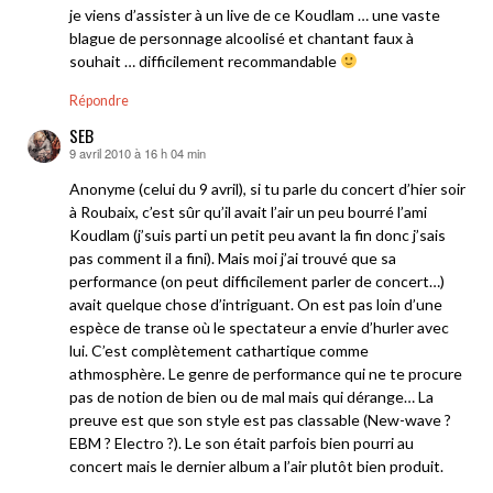
je viens d’assister à un live de ce Koudlam … une vaste
blague de personnage alcoolisé et chantant faux à
souhait … difficilement recommandable
Répondre
SEB
9 avril 2010 à 16 h 04 min
dit :
Anonyme (celui du 9 avril), si tu parle du concert d’hier soir
à Roubaix, c’est sûr qu’il avait l’air un peu bourré l’ami
Koudlam (j’suis parti un petit peu avant la fin donc j’sais
pas comment il a fini). Mais moi j’ai trouvé que sa
performance (on peut difficilement parler de concert…)
avait quelque chose d’intriguant. On est pas loin d’une
espèce de transe où le spectateur a envie d’hurler avec
lui. C’est complètement cathartique comme
athmosphère. Le genre de performance qui ne te procure
pas de notion de bien ou de mal mais qui dérange… La
preuve est que son style est pas classable (New-wave ?
EBM ? Electro ?). Le son était parfois bien pourri au
concert mais le dernier album a l’air plutôt bien produit.