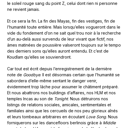
le soleil rouge sang du point Z, celui dont rien ni personne
ne revient jamais.
Et ce sera la fin. La fin des Mayas, fin des vestiges, fin de
l’humanité toute entière. Mais lorsqu’elles vogueront dans le
vide du fondement d’on ne sait quel trou noir à la recherche
d’un au-delà aussi survendu de leur vivant que fictif, nos
âmes matinées de poussière valseront toujours sur le tempo
des derniers sons qu’elles auront entendu. Et c’est de
Koudlam qu’elles se souviendront.
Car tout est écrit depuis l’enregistrement de la dernière
note de
Goodbye
. Il est désormais certain que l’humanité se
sabordera d’elle-même sentant le danger venir,
évidemment trop lâche pour assumer le châtiment préparé.
Et nous abattrons nos buildings d’affaires, nos HLM et nos
temples Incas au son de
Tonight
. Nous détruirons nos
listings de relations sociales, amicales, sentimentales et
familiales ainsi que les cercueils de nos peu glorieux aînés
et leurs tombeaux arbitraires en écoutant
Love Song
. Nous
forniquerons sur les dancefloors berlinois grâce à
Middle