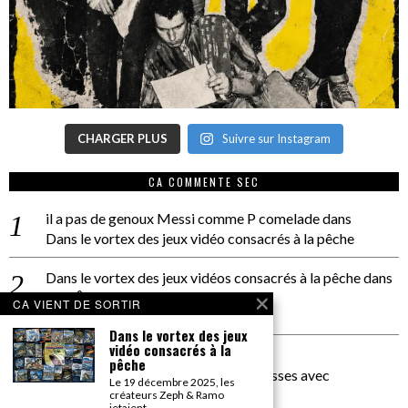
CHARGER PLUS
Suivre sur Instagram
CA COMMENTE SEC
il a pas de genoux Messi comme P comelade
dans
Dans le vortex des jeux vidéo consacrés à la pêche
Dans le vortex des jeux vidéos consacrés à la pêche
dans
PACÔME THIELLEMENT
CA VIENT DE SORTIR
La séance d’Hip Gnose
Dans le vortex des jeux
vidéo consacrés à la
La Patrie
dans
pêche
On a parlé Dolce Vita et lutte des classes avec
Le 19 décembre 2025, les
Bernardino Femminielli
créateurs Zeph & Ramo
jetaient