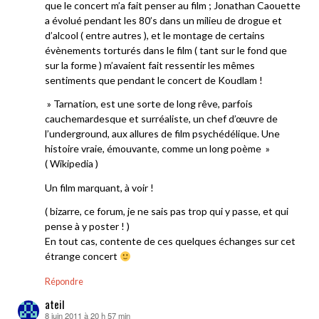
que le concert m’a fait penser au film ; Jonathan Caouette
a évolué pendant les 80’s dans un milieu de drogue et
d’alcool ( entre autres ), et le montage de certains
évènements torturés dans le film ( tant sur le fond que
sur la forme ) m’avaient fait ressentir les mêmes
sentiments que pendant le concert de Koudlam !
» Tarnation, est une sorte de long rêve, parfois
cauchemardesque et surréaliste, un chef d’œuvre de
l’underground, aux allures de film psychédélique. Une
histoire vraie, émouvante, comme un long poème »
( Wikipedia )
Un film marquant, à voir !
( bizarre, ce forum, je ne sais pas trop qui y passe, et qui
pense à y poster ! )
En tout cas, contente de ces quelques échanges sur cet
étrange concert
Répondre
ateil
8 juin 2011 à 20 h 57 min
dit :