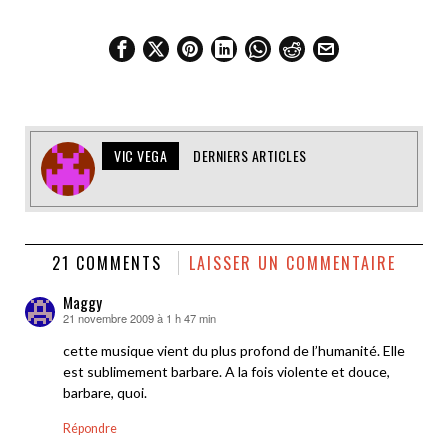
VIC VEGA
DERNIERS ARTICLES
21 COMMENTS
LAISSER UN COMMENTAIRE
Maggy
21 novembre 2009 à 1 h 47 min
dit :
cette musique vient du plus profond de l’humanité. Elle
est sublimement barbare. A la fois violente et douce,
barbare, quoi.
Répondre