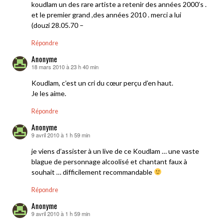
koudlam un des rare artiste a retenir des années 2000’s .
et le premier grand ,des années 2010 . merci a lui
(douzi 28.05.70 –
Répondre
Anonyme
18 mars 2010 à 23 h 40 min
dit :
Koudlam, c’est un cri du cœur perçu d’en haut.
Je les aime.
Répondre
Anonyme
9 avril 2010 à 1 h 59 min
dit :
je viens d’assister à un live de ce Koudlam … une vaste
blague de personnage alcoolisé et chantant faux à
souhait … difficilement recommandable
Répondre
Anonyme
9 avril 2010 à 1 h 59 min
dit :