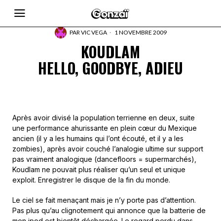
PAR
VIC VEGA
1 NOVEMBRE 2009
KOUDLAM
HELLO, GOODBYE, ADIEU
Après avoir divisé la population terrienne en deux, suite
une performance ahurissante en plein cœur du Mexique
ancien (il y a les humains qui l’ont écouté, et il y a les
zombies), après avoir couché l’analogie ultime sur support
pas vraiment analogique (dancefloors = supermarchés),
Koudlam ne pouvait plus réaliser qu’un seul et unique
exploit. Enregistrer le disque de la fin du monde.
Le ciel se fait menaçant mais je n’y porte pas d’attention.
Pas plus qu’au clignotement qui annonce que la batterie de
mon ipod est bientôt déchargée. Le regard perdu dans