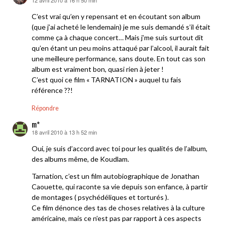
12 avril 2010 à 16 h 50 min
dit :
C’est vrai qu’en y repensant et en écoutant son album
(que j’ai acheté le lendemain) je me suis demandé s’il était
comme ça à chaque concert… Mais j’me suis surtout dit
qu’en étant un peu moins attaqué par l’alcool, il aurait fait
une meilleure performance, sans doute. En tout cas son
album est vraiment bon, quasi rien à jeter !
C’est quoi ce film « TARNATION » auquel tu fais
référence ??!
Répondre
m*
18 avril 2010 à 13 h 52 min
dit :
Oui, je suis d’accord avec toi pour les qualités de l’album,
des albums même, de Koudlam.
Tarnation, c’est un film autobiographique de Jonathan
Caouette, qui raconte sa vie depuis son enfance, à partir
de montages ( psychédéliques et torturés ).
Ce film dénonce des tas de choses relatives à la culture
américaine, mais ce n’est pas par rapport à ces aspects