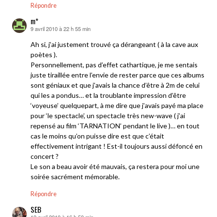
Répondre
m*
9 avril 2010 à 22 h 55 min
dit :
Ah si, j’ai justement trouvé ça dérangeant ( à la cave aux
poètes ).
Personnellement, pas d’effet cathartique, je me sentais
juste tiraillée entre l’envie de rester parce que ces albums
sont géniaux et que j’avais la chance d’être à 2m de celui
qui les a pondus… et la troublante impression d’être
‘voyeuse’ quelquepart, à me dire que j’avais payé ma place
pour ‘le spectacle’, un spectacle très new-wave ( j’ai
repensé au film ‘TARNATION’ pendant le live )… en tout
cas le moins qu’on puisse dire est que c’était
effectivement intrigant ! Est-il toujours aussi défoncé en
concert ?
Le son a beau avoir été mauvais, ça restera pour moi une
soirée sacrément mémorable.
Répondre
SEB