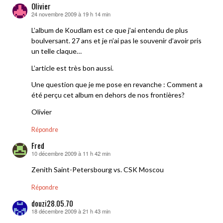
Olivier
24 novembre 2009 à 19 h 14 min
dit :
L’album de Koudlam est ce que j’ai entendu de plus
boulversant. 27 ans et je n’ai pas le souvenir d’avoir pris
un telle claque…
L’article est très bon aussi.
Une question que je me pose en revanche : Comment a
été perçu cet album en dehors de nos frontières?
Olivier
Répondre
Fred
10 décembre 2009 à 11 h 42 min
dit :
Zenith Saint-Petersbourg vs. CSK Moscou
Répondre
douzi28.05.70
18 décembre 2009 à 21 h 43 min
dit :