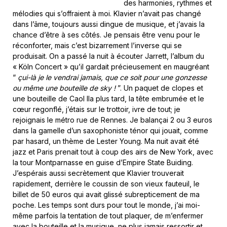
des harmonies, rythmes et
mélodies qui s’offraient à moi. Klavier n’avait pas changé
dans l’âme, toujours aussi dingue de musique, et j’avais la
chance d’être à ses côtés. Je pensais être venu pour le
réconforter, mais c’est bizarrement l’inverse qui se
produisait. On a passé la nuit à écouter Jarrett, l’album du
« Köln Concert » qu’il gardait précieusement en maugréant
“
çui-là je le vendrai jamais, que ce soit pour une gonzesse
ou même une bouteille de sky !
”. Un paquet de clopes et
une bouteille de Caol Ila plus tard, la tête embrumée et le
cœur regonflé, j’étais sur le trottoir, ivre de tout; je
rejoignais le métro rue de Rennes. Je balançai 2 ou 3 euros
dans la gamelle d’un saxophoniste ténor qui jouait, comme
par hasard, un thème de Lester Young. Ma nuit avait été
jazz et Paris prenait tout à coup des airs de New York, avec
la tour Montparnasse en guise d’Empire State Buiding.
J’espérais aussi secrètement que Klavier trouverait
rapidement, derrière le coussin de son vieux fauteuil, le
billet de 50 euros qui avait glissé subrepticement de ma
poche. Les temps sont durs pour tout le monde, j’ai moi-
même parfois la tentation de tout plaquer, de m’enfermer
avec la bouteille et la musique, ne plus jamais ressortir et