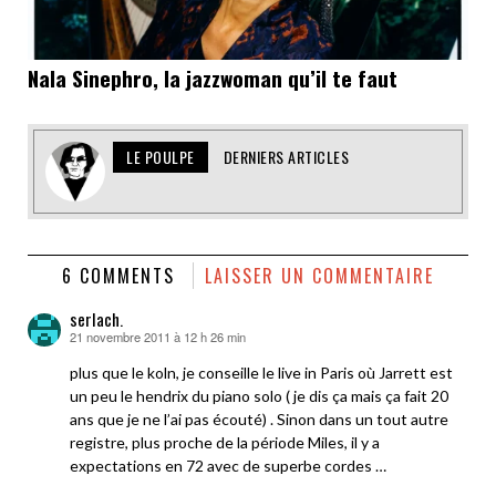
Nala Sinephro, la jazzwoman qu’il te faut
LE POULPE
DERNIERS ARTICLES
6 COMMENTS
LAISSER UN COMMENTAIRE
serlach.
21 novembre 2011 à 12 h 26 min
dit :
plus que le koln, je conseille le live in Paris où Jarrett est
un peu le hendrix du piano solo ( je dis ça mais ça fait 20
ans que je ne l’ai pas écouté) . Sinon dans un tout autre
registre, plus proche de la période Miles, il y a
expectations en 72 avec de superbe cordes …