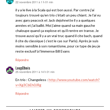
22 novembre 2011 à 1 h 01 min
dit :
il y a le live à la Scala qui est bon aussi. Par contre j’ai
toujours trouvé qu’en trio c’était un peu chiant. Je l’ai vu
avec gary peacock et Jack dejohnette il y a quelques
années et j’ai baillé. Moi j’aime quand sa main gauche
chaloupe quand ça explose et qu’il rentre en transe. Je
trouve aussi qu’il y a un vrai truc quand il cite bach, quand
il cite du classique ( c’est le cas sur Paris). Après je suis
moins sensible à son romantisme, pour ce type de jeu je
reste exclusif à l’immense Bill Evans
Répondre
LoupDbois
25 novembre 2011 à 14 h 01 min
dit :
En trio : Changeless :
http://www.youtube.com/watch?
v=Xg3CbEh0JRg
Répondre