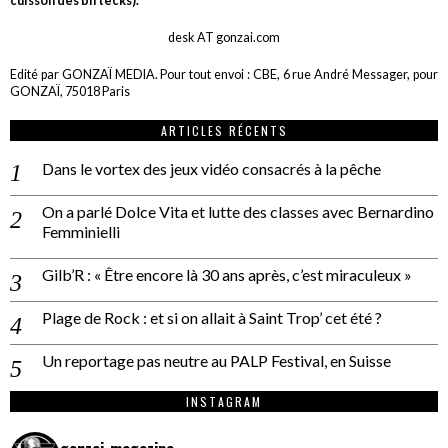
cuisson des biftecks).
desk AT gonzai.com
Edité par GONZAÏ MEDIA. Pour tout envoi : CBE, 6 rue André Messager, pour
GONZAÏ, 75018 Paris
ARTICLES RÉCENTS
Dans le vortex des jeux vidéo consacrés à la pêche
On a parlé Dolce Vita et lutte des classes avec Bernardino
Femminielli
Gilb’R : « Être encore là 30 ans après, c’est miraculeux »
Plage de Rock : et si on allait à Saint Trop’ cet été ?
Un reportage pas neutre au PALP Festival, en Suisse
INSTAGRAM