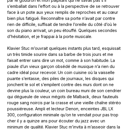
par le goudron et mon palpitant qui ne savait pas s’il
s’emballait dans l’effort ou à la perspective de se retrouver
face à un pote aux yeux remplis de reproches et au cœur
bien plus fatigué. Reconnaître sa porte n’avait par contre
rien de difficile, suffisait de tendre l’oreille du côté d’où le
son du piano arrivait, un peu étouffé. Quelques secondes
d’hésitation, et je frappai à la porte musicale.
Klavier Stuc m’ouvrait quelques instants plus tard, esquissait
un très timide sourire dans sa barbe de trois jours et me
faisait entrer sans dire un mot, comme à son habitude. La
piaule d’un vieux garçon obsédé de musique n’a rien du
cadre idéal pour recevoir. Un coin cuisine où la vaisselle
puante s’entasse, des piles de journaux, les disques qui
jonchent le sol et s’empilent contre des murs dont on ne
devine plus la couleur, un coin bureau muni de son cendrier
qui dégueule de vieux mégots de Malback, deux fauteuils
rouge sang noircis par la crasse et une vieille chaîne stéréo
poussiéreuse. Ampli et lecteur Denon, enceintes JBL LX
300, configuration minimale qu’on te vendait pour pas trop
cher il y a quinze ans pour écouter du jazz avec un
minimum de qualité. Klavier Stuc m’invita à m’asseoir dans la