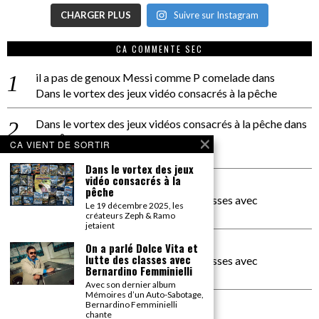
CHARGER PLUS
Suivre sur Instagram
CA COMMENTE SEC
il a pas de genoux Messi comme P comelade
dans
Dans le vortex des jeux vidéo consacrés à la pêche
Dans le vortex des jeux vidéos consacrés à la pêche
dans
PACÔME THIELLEMENT
CA VIENT DE SORTIR
La séance d’Hip Gnose
Dans le vortex des jeux
vidéo consacrés à la
La Patrie
dans
pêche
On a parlé Dolce Vita et lutte des classes avec
Le 19 décembre 2025, les
Bernardino Femminielli
créateurs Zeph & Ramo
jetaient
carte noire negra à l'o tiede
dans
On a parlé Dolce Vita et
lutte des classes avec
On a parlé Dolce Vita et lutte des classes avec
Bernardino Femminielli
Bernardino Femminielli
Avec son dernier album
Mémoires d’un Auto-Sabotage,
moise et son mascaré
dans
Bernardino Femminielli
chante