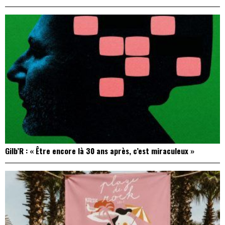
Gilb’R : « Être encore là 30 ans après, c’est miraculeux »