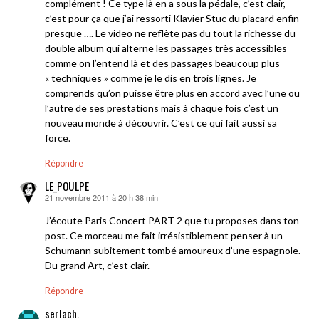
complément ! Ce type là en a sous la pédale, c’est clair,
c’est pour ça que j’ai ressorti Klavier Stuc du placard enfin
presque …. Le video ne reflète pas du tout la richesse du
double album qui alterne les passages très accessibles
comme on l’entend là et des passages beaucoup plus
« techniques » comme je le dis en trois lignes. Je
comprends qu’on puisse être plus en accord avec l’une ou
l’autre de ses prestations mais à chaque fois c’est un
nouveau monde à découvrir. C’est ce qui fait aussi sa
force.
Répondre
LE_POULPE
21 novembre 2011 à 20 h 38 min
dit :
J’écoute Paris Concert PART 2 que tu proposes dans ton
post. Ce morceau me fait irrésistiblement penser à un
Schumann subitement tombé amoureux d’une espagnole.
Du grand Art, c’est clair.
Répondre
serlach.