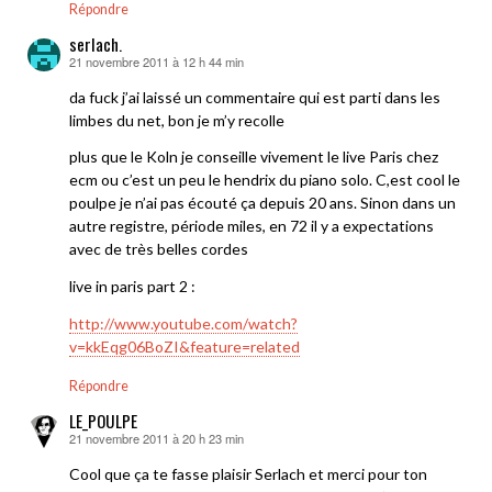
Répondre
serlach.
21 novembre 2011 à 12 h 44 min
dit :
da fuck j’ai laissé un commentaire qui est parti dans les
limbes du net, bon je m’y recolle
plus que le Koln je conseille vivement le live Paris chez
ecm ou c’est un peu le hendrix du piano solo. C,est cool le
poulpe je n’ai pas écouté ça depuis 20 ans. Sinon dans un
autre registre, période miles, en 72 il y a expectations
avec de très belles cordes
live in paris part 2 :
http://www.youtube.com/watch?
v=kkEqg06BoZI&feature=related
Répondre
LE_POULPE
21 novembre 2011 à 20 h 23 min
dit :
Cool que ça te fasse plaisir Serlach et merci pour ton