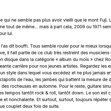
 qui ne semble pas plus avoir vieilli que le mont Fuji.
âne tout de même… mais à part cela, 2009 ou 1971 semb
r lui.
u l’as dit bouffi. Tous semble rouler pour le mieux lor
e, il fait partie de ce club très restreint des musiciens
son disque dans la catégorie « album du mois » chez Ro
ante carrière pour nos jeunes artistes. Regardez les en
 un style dans lequel vous excédez et ne plus jamais en 
 clapotis de l’eau, les jambes qui battent la mesure de 
ère des rocheuses en automne. Pour le reste, guitare sin
es tempos tantôt rock & roll, tantôt down. Le son est c
ée et nonchalante. Et surtout, surtout, toujours répéter
e couplet deux fois de suite.