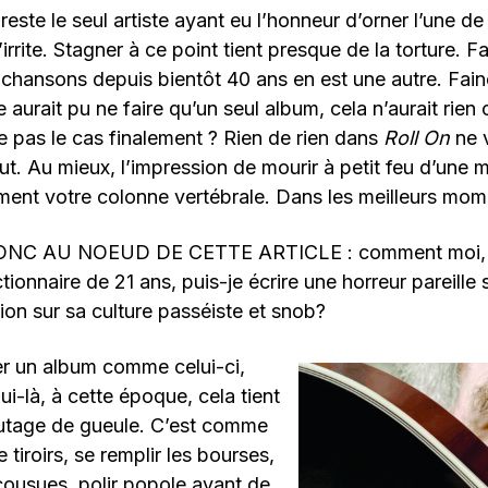
ui reste le seul artiste ayant eu l’honneur d’orner l’une 
irrite. Stagner à ce point tient presque de la torture. 
chansons depuis bientôt 40 ans en est une autre. Fai
 aurait pu ne faire qu’un seul album, cela n’aurait rien
ce pas le cas finalement ? Rien de rien dans
Roll On
ne 
ut. Au mieux, l’impression de mourir à petit feu d’une 
ment votre colonne vertébrale. Dans les meilleurs mom
ONC AU NOEUD DE CETTE ARTICLE : comment moi, L
ionnaire de 21 ans, puis-je écrire une horreur pareille 
ion sur sa culture passéiste et snob?
er un album comme celui-ci,
ui-là, à cette époque, cela tient
utage de gueule. C’est comme
e tiroirs, se remplir les bourses,
cousues, polir popole avant de