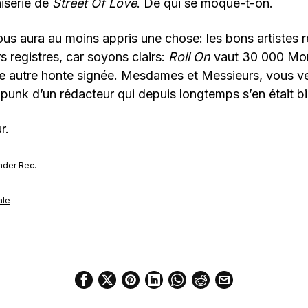
aiserie de
Street Of Love
. De qui se moque-t-on.
s aura au moins appris une chose: les bons artistes r
rs registres, car soyons clairs:
Roll On
vaut 30 000 Mor
lle autre honte signée. Mesdames et Messieurs, vous v
punk d’un rédacteur qui depuis longtemps s’en était b
r.
nder Rec.
ale