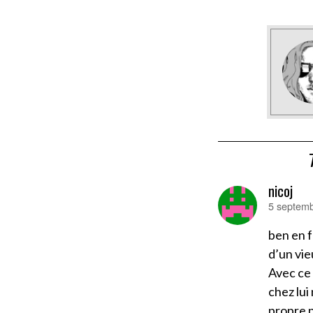
nicoj
5 septemb
dit :
ben en f
d’un vie
Avec ce 
chez lui
propre p