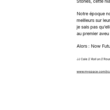
Stones, cette ni
Notre époque nou
meilleurs sur leu
je sais pas qu’e
au premier aveu 
Alors : Now Futu
JJ Cale //
Roll on
// Rou
www.myspace.com/jjc