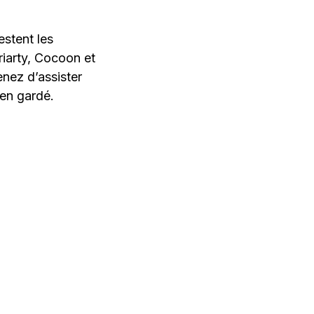
estent les
iarty, Cocoon et
enez d’assister
ien gardé.