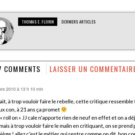
THOMAS E. FLORIN
DERNIERS ARTICLES
7 COMMENTS
LAISSER UN COMMENTAIR
re 2010 à 13 h 10 min
ait, à trop vouloir faire le rebelle, cette critique ressemble
ux con, à 21 ans ça promet
« roll on » JJ cale n’apporte rien de neuf en effet et on a 
 mais à trop vouloir faire le malin en critiquant, on se prend 
iège ! allez c’est le métier qui rentre comme on dit, bon c