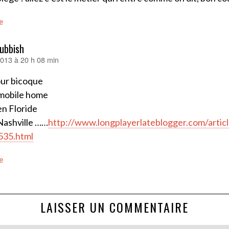
e
ubbish
 2013 à 20 h 08 min
our bicoque
mobile home
 en Floride
 Nashville ……
http://www.longplayerlateblogger.com/article
535.html
e
LAISSER UN COMMENTAIRE