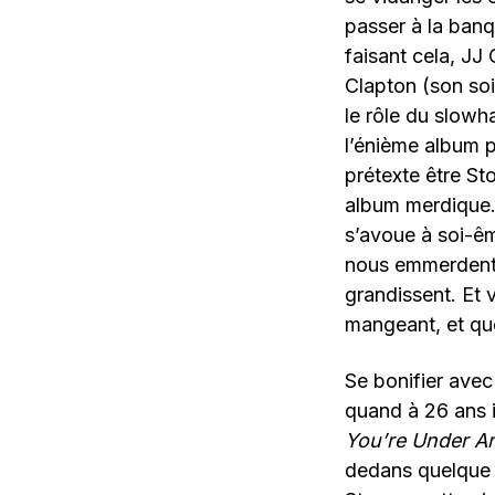
passer à la banq
faisant cela, JJ 
Clapton (son soi
le rôle du slowh
l’énième album p
prétexte être St
album merdique.
s’avoue à soi-ême
nous emmerdent.
grandissent. Et 
mangeant, et qu
Se bonifier avec
quand à 26 ans il
You’re Under Ar
dedans quelque c