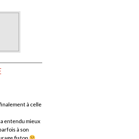
E
 finalement à celle
déja entendu mieux
parfois à son
ourage fiston