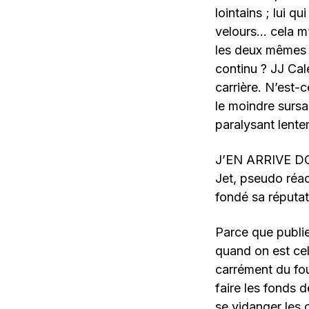
lointains ; lui q
velours… cela m’
les deux mêmes 
continu ? JJ Cale
carrière. N’est-
le moindre sursa
paralysant lente
J’EN ARRIVE D
Jet, pseudo réact
fondé sa réputat
Parce que publi
quand on est cel
carrément du fo
faire les fonds d
se vidanger les 