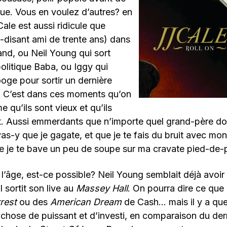
ue. Vous en voulez d’autres? en
Cale est aussi ridicule que
-disant ami de trente ans) dans
and, ou Neil Young qui sort
olitique Baba, ou Iggy qui
ooge pour sortir un dernière
 C’est dans ces moments qu’on
 qu’ils sont vieux et qu’ils
 Aussi emmerdants que n’importe quel grand-père dont
vas-y que je gagate, et que je te fais du bruit avec mon
e je te bave un peu de soupe sur ma cravate pied-de-
 l’âge, est-ce possible? Neil Young semblait déjà avoir
 sortit son live au
Massey Hall
. On pourra dire ce que 
rest
ou des
American Dream
de Cash… mais il y a qu
hose de puissant et d’investi, en comparaison du der