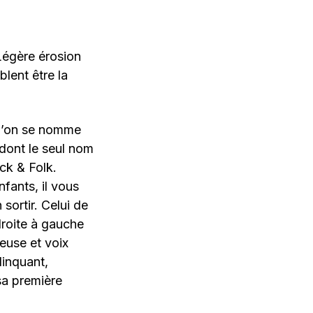
 Légère érosion
lent être la
squ’on se nomme
 dont le seul nom
ck & Folk.
fants, il vous
sortir. Celui de
droite à gauche
ueuse et voix
linquant,
 sa première