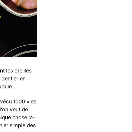
 les oreilles
 dentier en
poule.
 vécu 1000 vies
l’on veut de
elque chose là-
nier simple des