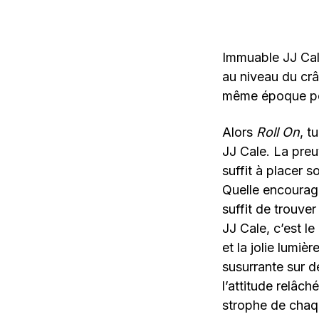
Immuable JJ Cale
au niveau du cr
même époque pou
Alors
Roll On
, t
JJ Cale. La preuv
suffit à placer 
Quelle encourage
suffit de trouver
JJ Cale, c’est le
et la jolie lumi
susurrante sur d
l’attitude relâch
strophe de chaqu