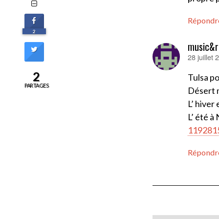
Répondr
2
music&r
28 juillet
dit :
2
Tulsa p
PARTAGES
Désert 
L’ hiver
L’ été à
119281
Répondr