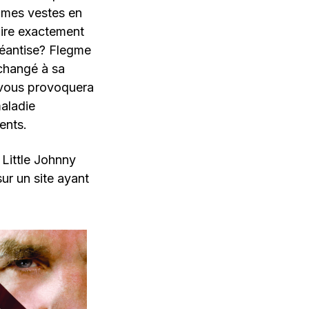
de mes vestes en
Faire exactement
néantise? Flegme
 changé à sa
vous provoquera
maladie
ents.
ittle Johnny
sur un site ayant