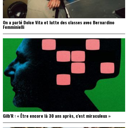
On a parlé Dolce Vita et lutte des classes avec Bernardino
Femminielli
Gilb’R : « Être encore là 30 ans après, c’est miraculeux »