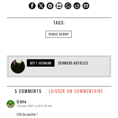
TAGS:
VENUS BERRY
MITT HOMANN
DERNIERS ARTICLES
5 COMMENTS
LAISSER UN COMMENTAIRE
Q-bite
19 mars 2021 à 23 h 40 min
dit :
Oh la vache !