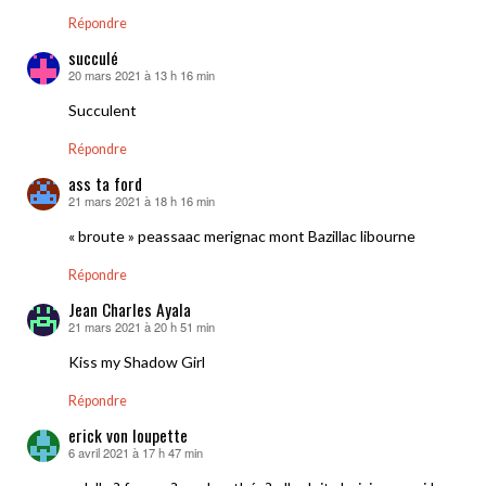
Répondre
succulé
20 mars 2021 à 13 h 16 min
dit :
Succulent
Répondre
ass ta ford
21 mars 2021 à 18 h 16 min
dit :
« broute » peassaac merignac mont Bazillac libourne
Répondre
Jean Charles Ayala
21 mars 2021 à 20 h 51 min
dit :
Kiss my Shadow Girl
Répondre
erick von loupette
6 avril 2021 à 17 h 47 min
dit :