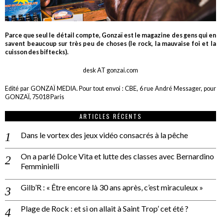
Parce que seul le détail compte, Gonzaï est le magazine des gens qui en
savent beaucoup sur très peu de choses (le rock, la mauvaise foi et la
cuisson des biftecks).
desk AT gonzai.com
Edité par GONZAÏ MEDIA. Pour tout envoi : CBE, 6 rue André Messager, pour
GONZAÏ, 75018 Paris
ARTICLES RÉCENTS
Dans le vortex des jeux vidéo consacrés à la pêche
On a parlé Dolce Vita et lutte des classes avec Bernardino
Femminielli
Gilb’R : « Être encore là 30 ans après, c’est miraculeux »
Plage de Rock : et si on allait à Saint Trop’ cet été ?