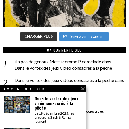
CHARGER PLUS
Suivre sur Instagram
CA COMMENTE SEC
il a pas de genoux Messi comme P comelade
dans
Dans le vortex des jeux vidéo consacrés à la pêche
Dans le vortex des jeux vidéos consacrés à la pêche
dans
PACÔME THIELLEMENT
CA VIENT DE SORTIR
La séance d’Hip Gnose
Dans le vortex des jeux
vidéo consacrés à la
La Patrie
dans
pêche
On a parlé Dolce Vita et lutte des classes avec
Le 19 décembre 2025, les
Bernardino Femminielli
créateurs Zeph & Ramo
jetaient