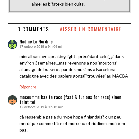
aime les bifsteks bien cuits.
3 COMMENTS
LAISSER UN COMMENTAIRE
Nadine La Nordine
17 octobre 2019 à 9 h 04 min
dit :
mini album avec peaking lights précédant celui_çi dans
environ 3semaines…mas revenons a nos ‘moutons’
allumage de braseros par des musilms a Barcelona
catalogne avec des papiers gonzaï ‘trouvées’ au MACBA
Répondre
macoumme bas ta race (fast & furious for race) sinon
teint toi
17 octobre 2019 à 9 h 12 min
dit :
çà ressemble pas a du hype hope finlandais? c un peu
merdique comme titre et morceau et riddimm, moi n’em
pas!