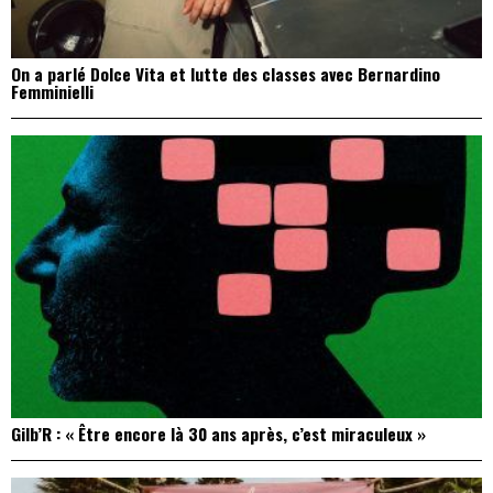
On a parlé Dolce Vita et lutte des classes avec Bernardino
Femminielli
Gilb’R : « Être encore là 30 ans après, c’est miraculeux »