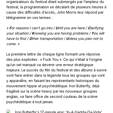
organisateurs du festival étant submergés par l’ampleur du
festival, la programmation se décalant de plusieurs heures à
cause des difficultés d’accès, John Morris leur répond par
télégramme en ces termes :
«
F
or reasons I can’t go into /
U
ntil you are here /
C
larifying
your situation /
K
nowing you are having problems /
Y
ou will
have to find /
O
ther transportation /
U
nless you plan not to
come. »
La première lettre de chaque ligne formant une réponse
des plus explicites : « Fuck You ». Ce qui n’était à l’origine
qu’un set manqué va devenir une erreur stratégique
majeure. Le succès du film du festival et des albums à suivre
vont faire entrer dans la légende tous les groupes qui vont
y apparaître, en faisant les représentants historiques du
mouvement hippie et psychédélique. Iron Butterfly, déjà
fragilisé sur la scène heavy par les nouveaux groupes
anglais, va faire office de second couteau de la scène
psychédélique à tout jamais.