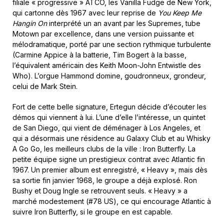
filiale « progressive » ATCO, les Vanilla Fudge de New York,
qui cartonne dès 1967 avec leur reprise de
You Keep Me
Hangin On
interprété un an avant par les Supremes, tube
Motown par excellence, dans une version puissante et
mélodramatique, porté par une section rythmique turbulente
(Carmine Appice à la batterie, Tim Bogert à la basse,
l’équivalent américain des Keith Moon-John Entwistle des
Who). L’orgue Hammond domine, goudronneux, grondeur,
celui de Mark Stein.
Fort de cette belle signature, Ertegun décide d’écouter les
démos qui viennent à lui. L’une d’elle l’intéresse, un quintet
de San Diego, qui vient de déménager à Los Angeles, et
qui a désormais une résidence au Galaxy Club et au Whisky
A Go Go, les meilleurs clubs de la ville : Iron Butterfly. La
petite équipe signe un prestigieux contrat avec Atlantic fin
1967. Un premier album est enregistré, « Heavy », mais dès
sa sortie fin janvier 1968, le groupe a déjà explosé. Ron
Bushy et Doug Ingle se retrouvent seuls. « Heavy » a
marché modestement (#78 US), ce qui encourage Atlantic à
suivre Iron Butterfly, si le groupe en est capable.