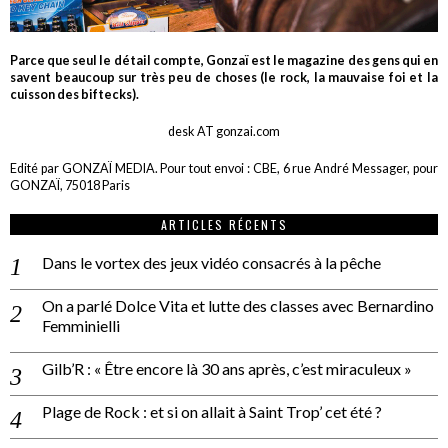
Parce que seul le détail compte, Gonzaï est le magazine des gens qui en
savent beaucoup sur très peu de choses (le rock, la mauvaise foi et la
cuisson des biftecks).
desk AT gonzai.com
Edité par GONZAÏ MEDIA. Pour tout envoi : CBE, 6 rue André Messager, pour
GONZAÏ, 75018 Paris
ARTICLES RÉCENTS
Dans le vortex des jeux vidéo consacrés à la pêche
On a parlé Dolce Vita et lutte des classes avec Bernardino
Femminielli
Gilb’R : « Être encore là 30 ans après, c’est miraculeux »
Plage de Rock : et si on allait à Saint Trop’ cet été ?