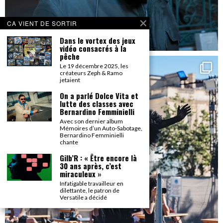
CA VIENT DE SORTIR
Dans le vortex des jeux
vidéo consacrés à la
pêche
Le 19 décembre 2025, les
créateurs Zeph & Ramo
jetaient
On a parlé Dolce Vita et
lutte des classes avec
Bernardino Femminielli
Avec son dernier album
Mémoires d’un Auto-Sabotage,
Bernardino Femminielli
chante
Gilb’R : « Être encore là
30 ans après, c’est
miraculeux »
Infatigable travailleur en
dilettante, le patron de
Versatile a décidé