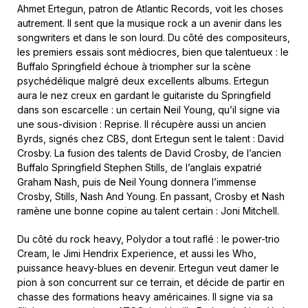
Ahmet Ertegun, patron de Atlantic Records, voit les choses
autrement. Il sent que la musique rock a un avenir dans les
songwriters et dans le son lourd. Du côté des compositeurs,
les premiers essais sont médiocres, bien que talentueux : le
Buffalo Springfield échoue à triompher sur la scène
psychédélique malgré deux excellents albums. Ertegun
aura le nez creux en gardant le guitariste du Springfield
dans son escarcelle : un certain Neil Young, qu’il signe via
une sous-division : Reprise. Il récupère aussi un ancien
Byrds, signés chez CBS, dont Ertegun sent le talent : David
Crosby. La fusion des talents de David Crosby, de l’ancien
Buffalo Springfield Stephen Stills, de l’anglais expatrié
Graham Nash, puis de Neil Young donnera l’immense
Crosby, Stills, Nash And Young. En passant, Crosby et Nash
ramène une bonne copine au talent certain : Joni Mitchell.
Du côté du rock heavy, Polydor a tout raflé : le power-trio
Cream, le Jimi Hendrix Experience, et aussi les Who,
puissance heavy-blues en devenir. Ertegun veut damer le
pion à son concurrent sur ce terrain, et décide de partir en
chasse des formations heavy américaines. Il signe via sa