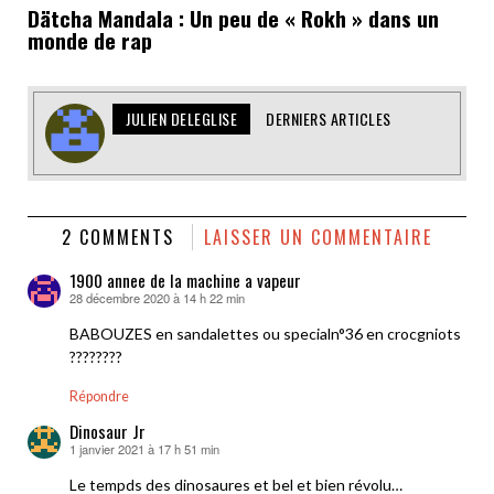
Dätcha Mandala : Un peu de « Rokh » dans un
monde de rap
JULIEN DELEGLISE
DERNIERS ARTICLES
2 COMMENTS
LAISSER UN COMMENTAIRE
1900 annee de la machine a vapeur
28 décembre 2020 à 14 h 22 min
dit :
BABOUZES en sandalettes ou specialn°36 en crocgniots
????????
Répondre
Dinosaur Jr
1 janvier 2021 à 17 h 51 min
dit :
Le tempds des dinosaures et bel et bien révolu…