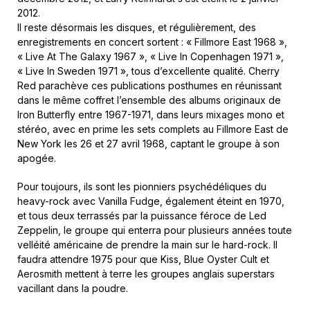
2012.
Il reste désormais les disques, et régulièrement, des
enregistrements en concert sortent : « Fillmore East 1968 »,
« Live At The Galaxy 1967 », « Live In Copenhagen 1971 »,
« Live In Sweden 1971 », tous d’excellente qualité. Cherry
Red parachève ces publications posthumes en réunissant
dans le même coffret l’ensemble des albums originaux de
Iron Butterfly entre 1967-1971, dans leurs mixages mono et
stéréo, avec en prime les sets complets au Fillmore East de
New York les 26 et 27 avril 1968, captant le groupe à son
apogée.
Pour toujours, ils sont les pionniers psychédéliques du
heavy-rock avec Vanilla Fudge, également éteint en 1970,
et tous deux terrassés par la puissance féroce de Led
Zeppelin, le groupe qui enterra pour plusieurs années toute
velléité américaine de prendre la main sur le hard-rock. Il
faudra attendre 1975 pour que Kiss, Blue Oyster Cult et
Aerosmith mettent à terre les groupes anglais superstars
vacillant dans la poudre.