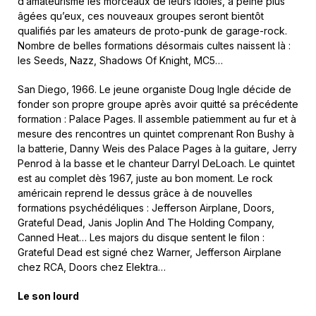
d’amateurisme les morceaux de leurs idoles, à peine plus
âgées qu’eux, ces nouveaux groupes seront bientôt
qualifiés par les amateurs de proto-punk de garage-rock.
Nombre de belles formations désormais cultes naissent là :
les Seeds, Nazz, Shadows Of Knight, MC5…
San Diego, 1966. Le jeune organiste Doug Ingle décide de
fonder son propre groupe après avoir quitté sa précédente
formation : Palace Pages. Il assemble patiemment au fur et à
mesure des rencontres un quintet comprenant Ron Bushy à
la batterie, Danny Weis des Palace Pages à la guitare, Jerry
Penrod à la basse et le chanteur Darryl DeLoach. Le quintet
est au complet dès 1967, juste au bon moment. Le rock
américain reprend le dessus grâce à de nouvelles
formations psychédéliques : Jefferson Airplane, Doors,
Grateful Dead, Janis Joplin And The Holding Company,
Canned Heat… Les majors du disque sentent le filon :
Grateful Dead est signé chez Warner, Jefferson Airplane
chez RCA, Doors chez Elektra…
Le son lourd