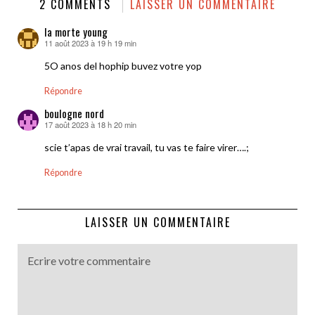
2 COMMENTS
LAISSER UN COMMENTAIRE
la morte young
11 août 2023 à 19 h 19 min
dit :
5O anos del hophip buvez votre yop
Répondre
boulogne nord
17 août 2023 à 18 h 20 min
dit :
scie t’apas de vrai travail, tu vas te faire virer….;
Répondre
LAISSER UN COMMENTAIRE