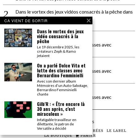
Dans le vortex des jeux vidéos consacrés à la pêche
dans
PACÔME THIELLEMENT
CA VIENT DE SORTIR
La séance d’Hip Gnose
Dans le vortex des jeux
vidéo consacrés à la
La Patrie
dans
pêche
On a parlé Dolce Vita et lutte des classes avec
Le 19 décembre 2025, les
Bernardino Femminielli
créateurs Zeph & Ramo
jetaient
carte noire negra à l'o tiede
dans
On a parlé Dolce Vita et
lutte des classes avec
On a parlé Dolce Vita et lutte des classes avec
Bernardino Femminielli
Bernardino Femminielli
Avec son dernier album
Mémoires d’un Auto-Sabotage,
moise et son mascaré
dans
Bernardino Femminielli
chante
On a parlé Dolce Vita et lutte des classes avec
Bernardino Femminielli
Gilb’R : « Être encore là
30 ans après, c’est
miraculeux »
Infatigable travailleur en
©
2026
TOUS DROITS RÉSERVÉS
dilettante, le patron de
Versatile a décidé
LES ARTICLES
LE MAGAZINE
LES SOIRÉES
LE LABEL
LA BOUTIQUE
PANIER