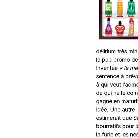
délirium très mi
la pub promo de
inventée
« le me
sentence à prévo
à qui veut l’adm
de qui ne le com
gagné en maturit
idée. Une autre 
estimerait que 
bourratifs pour l
la furie et les 