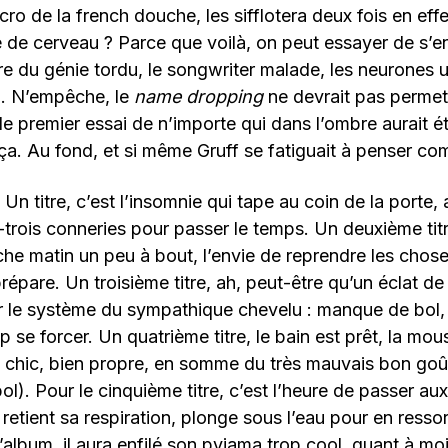
cro de la french douche, les sifflotera deux fois en eff
 de cerveau ? Parce que voilà, on peut essayer de s’e
itre du génie tordu, le songwriter malade, les neurones
é… N’empêche, le
name dropping
ne devrait pas permet
; le premier essai de n’importe qui dans l’ombre aurait 
a. Au fond, et si même Gruff se fatiguait à penser co
. Un titre, c’est l’insomnie qui tape au coin de la porte, 
trois conneries pour passer le temps. Un deuxième titre
he matin un peu à bout, l’envie de reprendre les chose
répare. Un troisième titre, ah, peut-être qu’un éclat d
r le système du sympathique chevelu : manque de bol, l
op se forcer. Un quatrième titre, le bain est prêt, la mou
tôt chic, bien propre, en somme du très mauvais bon go
bol). Pour le cinquième titre, c’est l’heure de passer a
 retient sa respiration, plonge sous l’eau pour en ressort
l’album, il aura enfilé son pyjama trop cool, quant à mo