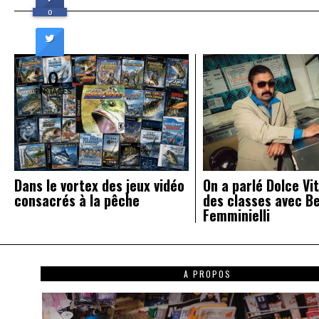
de
0
l’article
0
PARTAGES
Dans le vortex des jeux vidéo
On a parlé Dolce Vit
consacrés à la pêche
des classes avec B
Femminielli
A PROPOS