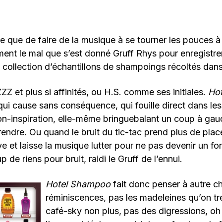
 que de faire de la musique à se tourner les pouces à 
ement le mal que s’est donné Gruff Rhys pour enregistre
 collection d’échantillons de shampoings récoltés dans
ZZ et plus si affinités, ou H.S. comme ses initiales.
Ho
 qui cause sans conséquence, qui fouille direct dans le
on-inspiration, elle-même bringuebalant un coup à ga
rendre. Ou quand le bruit du tic-tac prend plus de plac
ive et laisse la musique lutter pour ne pas devenir un f
de riens pour bruit, raidi le Gruff de l’ennui.
Hotel Shampoo
fait donc penser à autre c
réminiscences, pas les madeleines qu’on tr
café-sky non plus, pas des digressions, oh