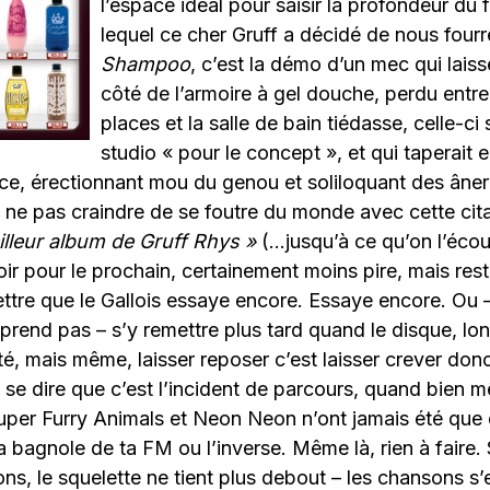
l’espace idéal pour saisir la profondeur du
lequel ce cher Gruff a décidé de nous fourr
Shampoo
, c’est la démo d’un mec qui laiss
côté de l’armoire à gel douche, perdu entre 
places et la salle de bain tiédasse, celle-ci
studio « pour le concept », et qui taperait 
nce, érectionnant mou du genou et soliloquant des âner
 ne pas craindre de se foutre du monde avec cette ci
illeur album de Gruff Rhys »
(…jusqu’à ce qu’on l’éco
ir pour le prochain, certainement moins pire, mais rest
ettre que le Gallois essaye encore. Essaye encore. Ou – 
prend pas – s’y remettre plus tard quand le disque, long
é, mais même, laisser reposer c’est laisser crever don
: se dire que c’est l’incident de parcours, quand bien
Super Furry Animals et Neon Neon n’ont jamais été que
a bagnole de ta FM ou l’inverse. Même là, rien à faire. S
néons, le squelette ne tient plus debout – les chansons 