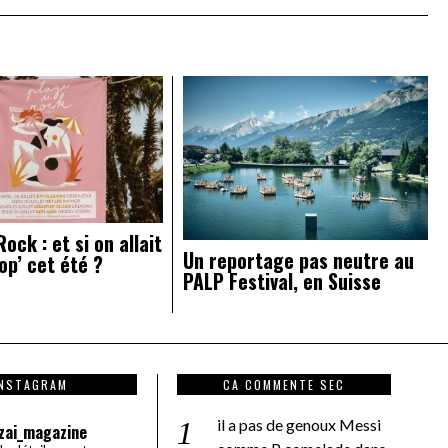
ock : et si on allait
Un reportage pas neutre au
op’ cet été ?
PALP Festival, en Suisse
INSTAGRAM
CA COMMENTE SEC
il a pas de genoux Messi
zai_magazine