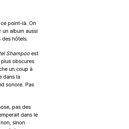
ce point-là. On
r un album aussi
 des hôtels.
tel Shampoo
est
s plus obscures
uche un coup à
e dans la
ond sonore. Pas
hose, pas des
emperait dans le
 non, sinon