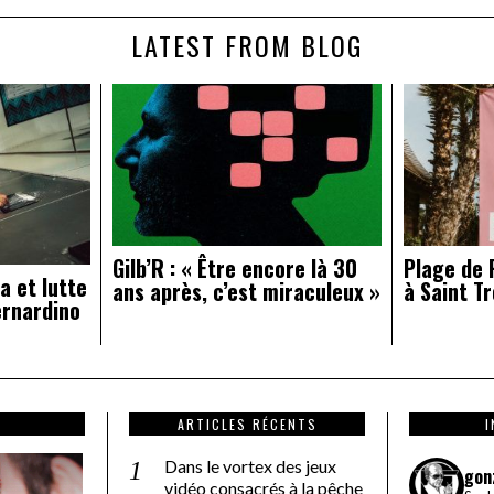
LATEST FROM BLOG
Gilb’R : « Être encore là 30
Plage de R
a et lutte
ans après, c’est miraculeux »
à Saint Tr
ernardino
ARTICLES RÉCENTS
Dans le vortex des jeux
gon
vidéo consacrés à la pêche