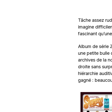
Tâche assez rude
imagine difficil
fascinant qu’une
Album de série Z
une petite bulle
archives de la n
droite sans surp
hiérarchie audit
gagné : beaucoup 