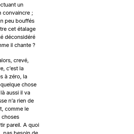
ectuant un
n convaincre ;
 un peu bouffés
tre cet étalage
été déconsidéré
mme il chante ?
alors, crevé,
, c’est la
s à zéro, la
e quelque chose
à aussi il va
sse n’a rien de
ût, comme le
ux choses
ir pareil. A quoi
i, pas besoin de