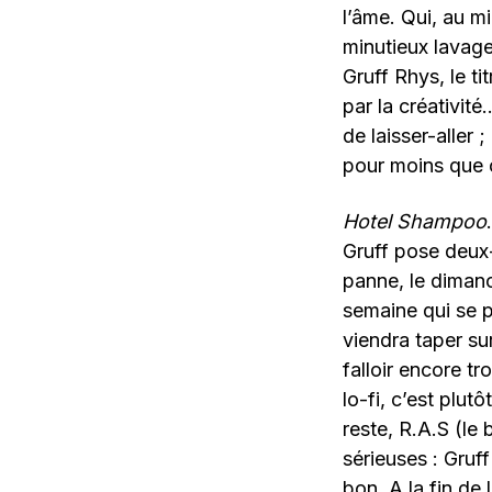
l’âme. Qui, au mi
minutieux lavage
Gruff Rhys, le t
par la créativit
de laisser-aller 
pour moins que ç
Hotel Shampoo
Gruff pose deux-
panne, le dimanc
semaine qui se p
viendra taper su
falloir encore tr
lo-fi, c’est plu
reste, R.A.S (le 
sérieuses : Gruff
bon. A la fin de 