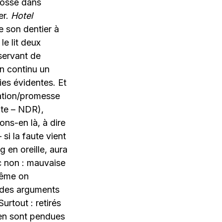
 fossé dans
er.
Hotel
e son dentier à
le lit deux
 servant de
en continu un
ies évidentes. Et
tation/promesse
ute – NDR),
ons-en là, à dire
si la faute vient
 en oreille, aura
c non : mauvaise
 même on
 des arguments
urtout : retirés
s’en sont pendues