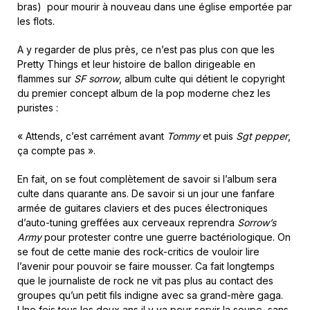
bras) pour mourir à nouveau dans une église emportée par
les flots.
A y regarder de plus près, ce n’est pas plus con que les
Pretty Things et leur histoire de ballon dirigeable en
flammes sur
SF sorrow
, album culte qui détient le copyright
du premier concept album de la pop moderne chez les
puristes :
« Attends, c’est carrément avant
Tommy
et puis
Sgt pepper
,
ça compte pas ».
En fait, on se fout complètement de savoir si l’album sera
culte dans quarante ans. De savoir si un jour une fanfare
armée de guitares claviers et des puces électroniques
d’auto-tuning greffées aux cerveaux reprendra
Sorrow’s
Army
pour protester contre une guerre bactériologique. On
se fout de cette manie des rock-critics de vouloir lire
l’avenir pour pouvoir se faire mousser. Ca fait longtemps
que le journaliste de rock ne vit pas plus au contact des
groupes qu’un petit fils indigne avec sa grand-mère gaga.
Une fois tous les deux ans il y va pour servir la soupe, sans