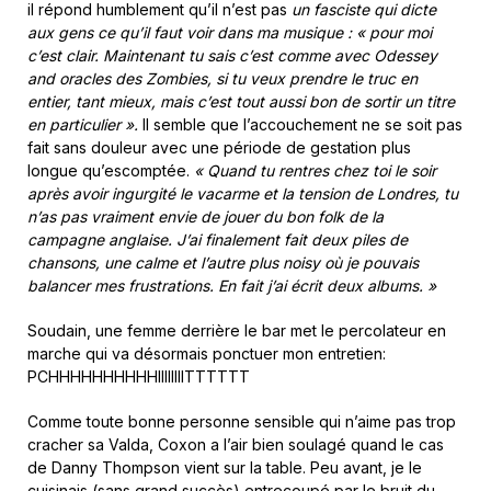
il répond humblement qu’il n’est pas
un fasciste qui dicte
aux gens ce qu’il faut voir dans ma musique : « pour moi
c’est clair. Maintenant tu sais c’est comme avec Odessey
and oracles des Zombies, si tu veux prendre le truc en
entier, tant mieux, mais c’est tout aussi bon de sortir un titre
en particulier ».
Il semble que l’accouchement ne se soit pas
fait sans douleur avec une période de gestation plus
longue qu’escomptée.
« Quand tu rentres chez toi le soir
après avoir ingurgité le vacarme et la tension de Londres, tu
n’as pas vraiment envie de jouer du bon folk de la
campagne anglaise. J’ai finalement fait deux piles de
chansons, une calme et l’autre plus noisy où je pouvais
balancer mes frustrations. En fait j’ai écrit deux albums. »
Soudain, une femme derrière le bar met le percolateur en
marche qui va désormais ponctuer mon entretien:
PCHHHHHHHHHHIIIIIIIITTTTTT
Comme toute bonne personne sensible qui n’aime pas trop
cracher sa Valda, Coxon a l’air bien soulagé quand le cas
de Danny Thompson vient sur la table. Peu avant, je le
cuisinais (sans grand succès) entrecoupé par le bruit du