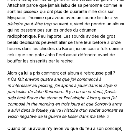
Attachant parce que jamais imbu de sa personne comme le
sont les pisseux qui ont plus de quarante mille clics sur
Myspace, l’homme qui avoue avec un sourire timide
« se
plaindre peut-être trop souvent »,
vient de pondre un album
qui ne passera pas sur les ondes du cérumen
radiophonique. Peu importe. Les sourds avides de gros
beats débilisants peuvent aller se faire leur before à onze
heures dans les chiottes du Baron, ici on cause folk comme
celui que son pote John Peel aimait défendre avant de
bouffer les pissenlits par la racine.
Alors ça lui a pris comment cet album à rebrousse poil ?
« C
a fait environ quatre ans que j’ai commencé à
m’intéresser au picking, j’ai appris à jouer dans le style si
particulier de John Renbourn. Il y a un an et demi, j’avais
déjà écrit Brave the storm et Feel alright. Alors quand j’ai
composé In the morning en trois jours et que Sorrow’s army
a suivi dans la foulée, j’ai vu l’histoire d’un soldat donnant sa
vision négative de la guerre se tisser dans ma tête. »
Quand on lui avoue n’y avoir vu que du feu à son concept,