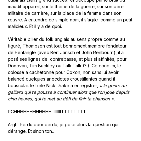
maudit appareil, sur le thème de la guerre, sur son père
militaire de carrière, sur la place de la femme dans son
œuvre. A entendre ce simple nom, il s’agite comme un petit
malicieux. Et il y a de quoi.
Véritable pilier du folk anglais au sens propre comme au
figuré, Thompson est tout bonnement membre fondateur
de Pentangle (avec Bert Jansch et John Renbourn), il a
posé ses lignes de contrebasse, et plus si affinités, pour
Donovan, Tim Buckley ou Talk Talk (?!). Ce coup-ci, le
colosse a cachetonné pour Coxon, non sans lui avoir
balancé quelques anecdotes croustillantes quand il
bousculait le frêle Nick Drake à enregistrer, «
le genre de
gaillard qui te pousse à continuer alors que l’on joue depuis
cinq heures, qui te met au défi de finir ta chanson ».
PCHHHHHHHHHHHHIIIIIIIIIITTTTTTTT
Argh! Perdu pour perdu, je pose alors la question qui
dérange. Et sinon ton…