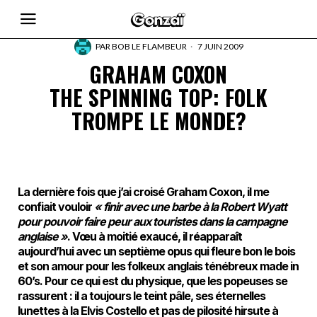
PAR
BOB LE FLAMBEUR
7 JUIN 2009
GRAHAM COXON
THE SPINNING TOP: FOLK
TROMPE LE MONDE?
La dernière fois que j’ai croisé Graham Coxon, il me
confiait vouloir
« finir avec une barbe à la Robert Wyatt
pour pouvoir faire peur aux touristes dans la campagne
anglaise »
. Vœu à moitié exaucé, il réapparaît
aujourd’hui avec un septième opus qui fleure bon le bois
et son amour pour les folkeux anglais ténébreux made in
60’s. Pour ce qui est du physique, que les popeuses se
rassurent : il a toujours le teint pâle, ses éternelles
lunettes à la Elvis Costello et pas de pilosité hirsute à