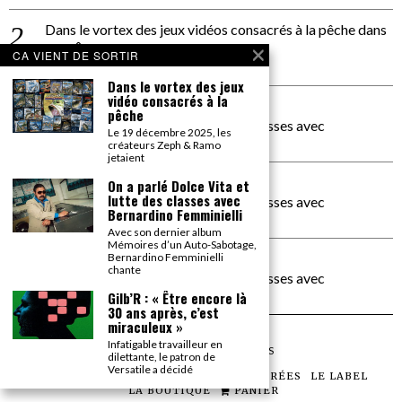
Dans le vortex des jeux vidéos consacrés à la pêche
dans
PACÔME THIELLEMENT
CA VIENT DE SORTIR
La séance d’Hip Gnose
Dans le vortex des jeux
vidéo consacrés à la
La Patrie
dans
pêche
On a parlé Dolce Vita et lutte des classes avec
Le 19 décembre 2025, les
Bernardino Femminielli
créateurs Zeph & Ramo
jetaient
carte noire negra à l'o tiede
dans
On a parlé Dolce Vita et
lutte des classes avec
On a parlé Dolce Vita et lutte des classes avec
Bernardino Femminielli
Bernardino Femminielli
Avec son dernier album
Mémoires d’un Auto-Sabotage,
moise et son mascaré
dans
Bernardino Femminielli
chante
On a parlé Dolce Vita et lutte des classes avec
Bernardino Femminielli
Gilb’R : « Être encore là
30 ans après, c’est
miraculeux »
Infatigable travailleur en
©
2026
TOUS DROITS RÉSERVÉS
dilettante, le patron de
Versatile a décidé
LES ARTICLES
LE MAGAZINE
LES SOIRÉES
LE LABEL
LA BOUTIQUE
PANIER