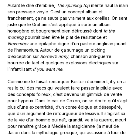
Autant le dire d’emblée,
The spinning top
mérite haut la main
son pressage vinyle. C’est un concept album et
franchement, ça ne saute pas vraiment aux oreilles. On sent
juste que le Graham s’est appliqué à sortir un album
homogène et bougrement bien détroussé dont
In the
morning
pourrait bien être le plat de resistance et
November
une épitaphe digne d’un pasteur anglican jouant
de l’harmonium. Autour de ça surnage un picking
d’exception sur
Sorrow’s army
, chanson anti-guerre
bourrée de tact et quelques explosions électriques sur
l’infantilisant
If you want me.
Comme me le faisait remarquer Bester récemment, il y en a
ras le cul des mecs qui veulent faire passer la pilule avec
des concepts foireux, c’est devenu un gimmick de vente
pour hypeux. Dans le cas de Coxon, on se doute qu’il s’agit
plus d’une excentricité, d’un conte épique et désespéré,
que d’un argument de refourgueur de lessive. Il s’agirait ici
de la vie d’un homme qui naît, grandit, va à la guerre, meurt
pour renaître grâce à Médée la magicienne (la meuf de
Jason dans la mythologie grecque, qui assassine à tour de