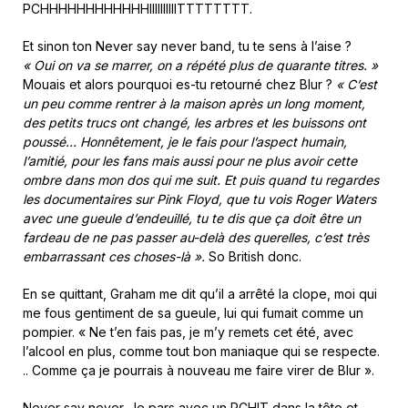
PCHHHHHHHHHHHHIIIIIIIIIITTTTTTTT.
Et sinon ton Never say never band, tu te sens à l’aise ?
« Oui on va se marrer, on a répété plus de quarante titres. »
Mouais
et alors pourquoi es-tu retourné chez Blur ?
« C’est
un peu comme rentrer à la maison après un long moment,
des petits trucs ont changé, les arbres et les buissons ont
poussé… Honnêtement, je le fais pour l’aspect humain,
l’amitié, pour les fans mais aussi pour ne plus avoir cette
ombre dans mon dos qui me suit. Et puis quand tu regardes
les documentaires sur Pink Floyd, que tu vois Roger Waters
avec une gueule d’endeuillé, tu te dis que ça doit être un
fardeau de ne pas passer au-delà des querelles, c’est très
embarrassant ces choses-là ».
So British donc.
En se quittant, Graham me dit qu’il a arrêté la clope, moi qui
me fous gentiment de sa gueule, lui qui fumait comme un
pompier. « Ne t’en fais pas, je m’y remets cet été, avec
l’alcool en plus, comme tout bon maniaque qui se respecte.
.. Comme ça je pourrais à nouveau me faire virer de Blur ».
Never say never. Je pars avec un PCHIT dans la tête et