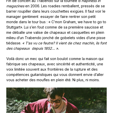
Fin de concert au Trabendo sur la tournée d’
Hapiness in
magazines
en 2006. Les roadies remballent, pressés de se
barrer roupiller dans leurs couchettes exigües. Il faut voir le
manager gentiment essayer de faire rentrer son petit
monde dans le tour bus : « C’mon Graham, we have to go to
Stuttgart». Lui s’en fout comme de sa première saucisse et
me déballe une valise de chapeaux et casquettes en plein
milieu d’un Trabendo jonché de gobelets vides d’une pisse
tiédasse.
« T’as vu ce feutre? Il vient de chez machin, ils font
des chapeaux depuis 1852… ».
Voilà donc un mec qui fait son boulot comme la maison qui
fabrique ses chapeaux, avec sincérité et authenticité, une
voix limitée souvent aux frontières de la rupture et des
compétences guitaristiques qui vous donnent envie d’aller
vous acheter des moufles en plein été. Ni plus, ni moins.