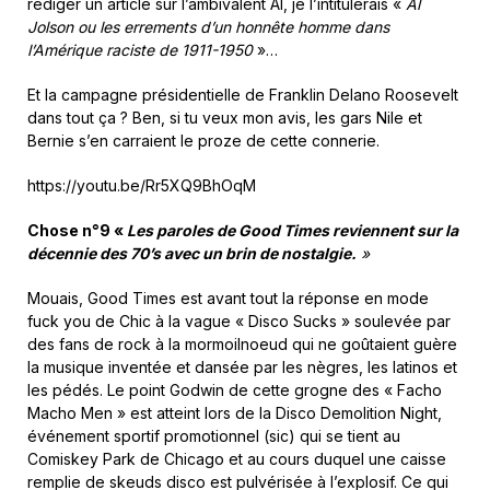
rédiger un article sur l’ambivalent Al, je l’intitulerais «
Al
Jolson ou les errements d’un honnête homme dans
l’Amérique raciste de 1911-1950
»…
Et la campagne présidentielle de Franklin Delano Roosevelt
dans tout ça ? Ben, si tu veux mon avis, les gars Nile et
Bernie s’en carraient le proze de cette connerie.
https://youtu.be/Rr5XQ9BhOqM
Chose n°9 «
Les paroles de Good Times reviennent sur la
décennie des 70’s avec un brin de nostalgie.
»
Mouais, Good Times est avant tout la réponse en mode
fuck you de Chic à la vague « Disco Sucks » soulevée par
des fans de rock à la mormoilnoeud qui ne goûtaient guère
la musique inventée et dansée par les nègres, les latinos et
les pédés. Le point Godwin de cette grogne des « Facho
Macho Men » est atteint lors de la Disco Demolition Night,
événement sportif promotionnel (sic) qui se tient au
Comiskey Park de Chicago et au cours duquel une caisse
remplie de skeuds disco est pulvérisée à l’explosif. Ce qui