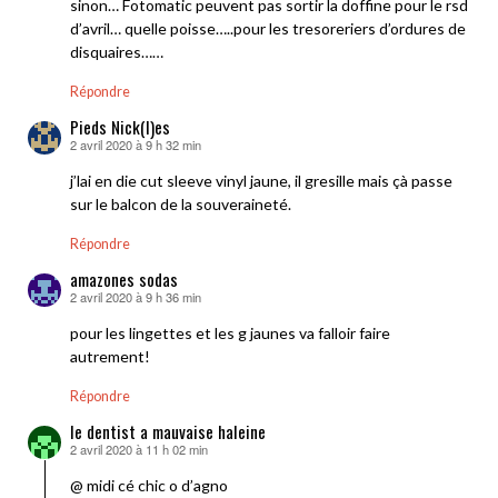
sinon… Fotomatic peuvent pas sortir la doffine pour le rsd
d’avril… quelle poisse…..pour les tresoreriers d’ordures de
disquaires……
Répondre
Pieds Nick(l)es
2 avril 2020 à 9 h 32 min
dit :
j’lai en die cut sleeve vinyl jaune, il gresille mais çà passe
sur le balcon de la souveraineté.
Répondre
amazones sodas
2 avril 2020 à 9 h 36 min
dit :
pour les lingettes et les g jaunes va falloir faire
autrement!
Répondre
le dentist a mauvaise haleine
2 avril 2020 à 11 h 02 min
dit :
@ midi cé chic o d’agno