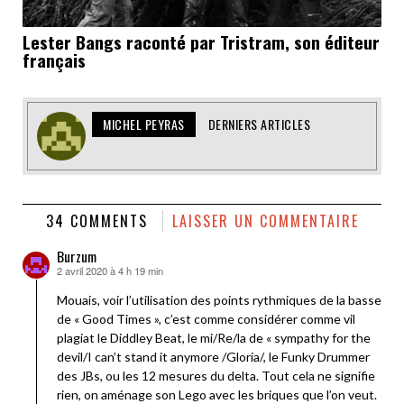
Lester Bangs raconté par Tristram, son éditeur
français
MICHEL PEYRAS
DERNIERS ARTICLES
34 COMMENTS
LAISSER UN COMMENTAIRE
Burzum
2 avril 2020 à 4 h 19 min
dit :
Mouais, voir l’utilisation des points rythmiques de la basse
de « Good Times », c’est comme considérer comme vil
plagiat le Diddley Beat, le mi/Re/la de « sympathy for the
devil/I can’t stand it anymore /Gloria/, le Funky Drummer
des JBs, ou les 12 mesures du delta. Tout cela ne signifie
rien, on aménage son Lego avec les briques que l’on veut.