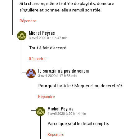
Si la chanson, même truffée de plagiats, demeure
singulière et bonnee, elle a rempli son rôle.
Répondre
Michel Peyras
3 avril 2020 à 11 h 47 min
dit :
Tout à fait d’accord.
Répondre
le sarazin n'a pas de venom
3 avril 2020 à 17 h 56 min
dit :
Pourquoi l’article ? Moqueur! ou decerebré?
Répondre
Michel Peyras
4 avril 2020 à 20 h 14 min
dit :
Parce que seul le détail compte.
Répondre