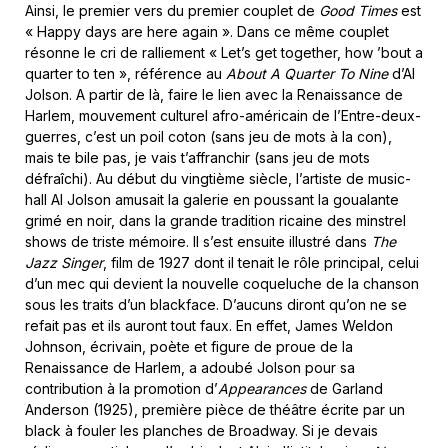
Ainsi, le premier vers du premier couplet de
Good Times
est
« Happy days are here again ». Dans ce même couplet
résonne le cri de ralliement « Let’s get together, how ’bout a
quarter to ten », référence au
About A Quarter To Nine
d’Al
Jolson. A partir de là, faire le lien avec la Renaissance de
Harlem, mouvement culturel afro-américain de l’Entre-deux-
guerres, c’est un poil coton (sans jeu de mots à la con),
mais te bile pas, je vais t’affranchir (sans jeu de mots
défraîchi). Au début du vingtième siècle, l’artiste de music-
hall Al Jolson amusait la galerie en poussant la goualante
grimé en noir, dans la grande tradition ricaine des minstrel
shows de triste mémoire. Il s’est ensuite illustré dans
The
Jazz Singer
, film de 1927 dont il tenait le rôle principal, celui
d’un mec qui devient la nouvelle coqueluche de la chanson
sous les traits d’un blackface. D’aucuns diront qu’on ne se
refait pas et ils auront tout faux. En effet, James Weldon
Johnson, écrivain, poète et figure de proue de la
Renaissance de Harlem, a adoubé Jolson pour sa
contribution à la promotion d’
Appearances
de Garland
Anderson (1925), première pièce de théâtre écrite par un
black à fouler les planches de Broadway. Si je devais