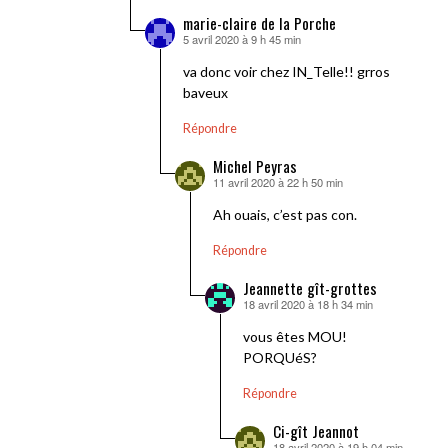
marie-claire de la Porche
5 avril 2020 à 9 h 45 min
dit :
va donc voir chez IN_Telle!! grros
baveux
Répondre
Michel Peyras
11 avril 2020 à 22 h 50 min
dit :
Ah ouais, c’est pas con.
Répondre
Jeannette gît-grottes
18 avril 2020 à 18 h 34 min
dit :
vous êtes MOU!
PORQUéS?
Répondre
Ci-gît Jeannot
18 avril 2020 à 19 h 04 min