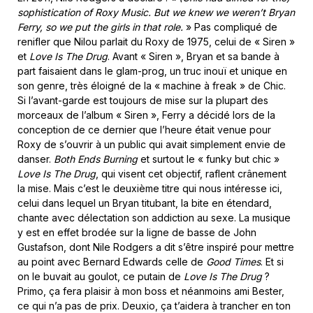
sophistication of Roxy Music. But we knew we weren’t Bryan
Ferry, so we put the girls in that role.
» Pas compliqué de
renifler que Nilou parlait du Roxy de 1975, celui de « Siren »
et
Love Is The Drug
. Avant « Siren », Bryan et sa bande à
part faisaient dans le glam-prog, un truc inouï et unique en
son genre, très éloigné de la « machine à freak » de Chic.
Si l’avant-garde est toujours de mise sur la plupart des
morceaux de l’album « Siren », Ferry a décidé lors de la
conception de ce dernier que l’heure était venue pour
Roxy de s’ouvrir à un public qui avait simplement envie de
danser.
Both Ends Burning
et surtout le « funky but chic »
Love Is The Drug
, qui visent cet objectif, raflent crânement
la mise. Mais c’est le deuxième titre qui nous intéresse ici,
celui dans lequel un Bryan titubant, la bite en étendard,
chante avec délectation son addiction au sexe. La musique
y est en effet brodée sur la ligne de basse de John
Gustafson, dont Nile Rodgers a dit s’être inspiré pour mettre
au point avec Bernard Edwards celle de
Good Times
. Et si
on le buvait au goulot, ce putain de
Love Is The Drug
?
Primo, ça fera plaisir à mon boss et néanmoins ami Bester,
ce qui n’a pas de prix. Deuxio, ça t’aidera à trancher en ton