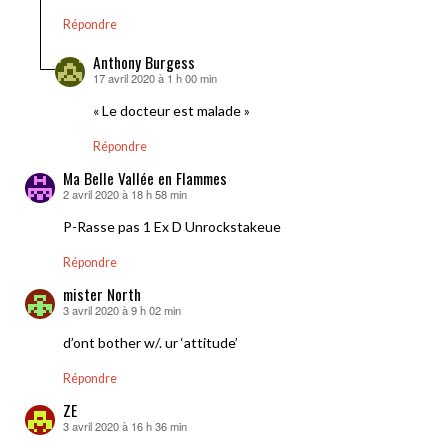
Répondre
Anthony Burgess
17 avril 2020 à 1 h 00 min
dit :
« Le docteur est malade »
Répondre
Ma Belle Vallée en Flammes
2 avril 2020 à 18 h 58 min
dit :
P-Rasse pas 1 Ex D Unrockstakeue
Répondre
mister North
3 avril 2020 à 9 h 02 min
dit :
d’ont bother w/. ur ‘attitude’
Répondre
ZE
3 avril 2020 à 16 h 36 min
dit :