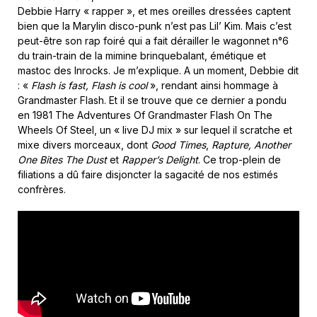
Debbie Harry « rapper », et mes oreilles dressées captent
bien que la Marylin disco-punk n’est pas Lil’ Kim. Mais c’est
peut-être son rap foiré qui a fait dérailler le wagonnet n°6
du train-train de la mimine brinquebalant, émétique et
mastoc des Inrocks. Je m’explique. A un moment, Debbie dit
: «
Flash is fast, Flash is cool
», rendant ainsi hommage à
Grandmaster Flash. Et il se trouve que ce dernier a pondu
en 1981 The Adventures Of Grandmaster Flash On The
Wheels Of Steel, un « live DJ mix » sur lequel il scratche et
mixe divers morceaux, dont
Good Times
,
Rapture, Another
One Bites The Dust
et
Rapper’s Delight
. Ce trop-plein de
filiations a dû faire disjoncter la sagacité de nos estimés
confrères.