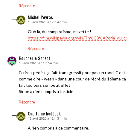
Répondre
Michel Peyras
15 avril 2020 à 17 h 47 min
dit :
Ouh là, du complotisme, mazette !
https://fr.m.wikipedia.org/wiki/Th%C3%A9orie_du_comp
Répondre
Boucherie Sanzot
15 avril 2020 à 11 h 54 min
dit :
Écrire « pédé » ça fait transgressif pour pas un rond. C’est
comme dire « wesh » dans une cour de récré du 16ieme ça
fait toujours son petit effet
Sinon a rien compris à l’article
Répondre
Capitaine haddock
15 avril 2020 à 12 h 31 min
dit :
A rien compris à ce commentaire.