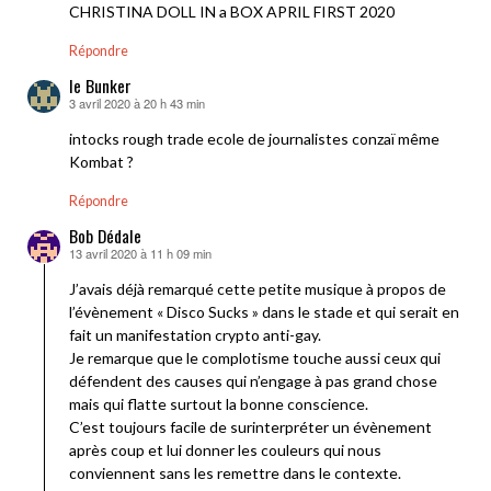
CHRISTINA DOLL IN a BOX APRIL FIRST 2020
Répondre
le Bunker
3 avril 2020 à 20 h 43 min
dit :
intocks rough trade ecole de journalistes conzaï même
Kombat ?
Répondre
Bob Dédale
13 avril 2020 à 11 h 09 min
dit :
J’avais déjà remarqué cette petite musique à propos de
l’évènement « Disco Sucks » dans le stade et qui serait en
fait un manifestation crypto anti-gay.
Je remarque que le complotisme touche aussi ceux qui
défendent des causes qui n’engage à pas grand chose
mais qui flatte surtout la bonne conscience.
C’est toujours facile de surinterpréter un évènement
après coup et lui donner les couleurs qui nous
conviennent sans les remettre dans le contexte.