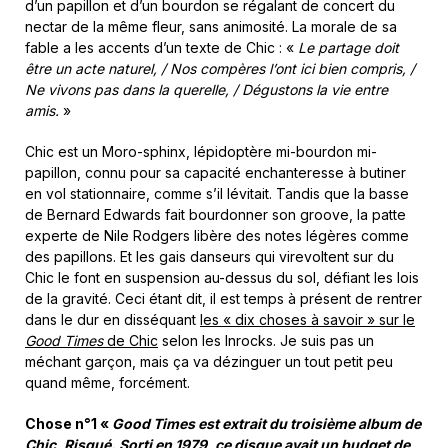
d’un papillon et d’un bourdon se régalant de concert du
nectar de la même fleur, sans animosité. La morale de sa
fable a les accents d’un texte de Chic : «
Le partage doit
être un acte naturel, / Nos compères l’ont ici bien compris, /
Ne vivons pas dans la querelle, / Dégustons la vie entre
amis.
»
Chic est un Moro-sphinx, lépidoptère mi-bourdon mi-
papillon, connu pour sa capacité enchanteresse à butiner
en vol stationnaire, comme s’il lévitait. Tandis que la basse
de Bernard Edwards fait bourdonner son groove, la patte
experte de Nile Rodgers libère des notes légères comme
des papillons. Et les gais danseurs qui virevoltent sur du
Chic le font en suspension au-dessus du sol, défiant les lois
de la gravité. Ceci étant dit, il est temps à présent de rentrer
dans le dur en disséquant
les « dix choses à savoir » sur le
Good Times
de Chic
selon les Inrocks. Je suis pas un
méchant garçon, mais ça va dézinguer un tout petit peu
quand même, forcément.
Chose n°1 «
Good Times est extrait du troisième album de
Chic, Risqué. Sorti en 1979, ce disque avait un budget de