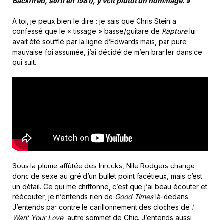
Backfired, sorti en 1981), y voit plutôt un hommage.
»
A toi, je peux bien le dire : je sais que Chris Stein a
confessé que le « tissage » basse/guitare de
Rapture
lui
avait été soufflé par la ligne d’Edwards mais, par pure
mauvaise foi assumée, j’ai décidé de m’en branler dans ce
qui suit.
Sous la plume affûtée des Inrocks, Nile Rodgers change
donc de sexe au gré d’un bullet point facétieux, mais c’est
un détail. Ce qui me chiffonne, c’est que j’ai beau écouter et
réécouter, je n’entends rien de
Good Times
là-dedans.
J’entends par contre le carillonnement des cloches de
I
Want Your Love
, autre sommet de Chic. J’entends aussi