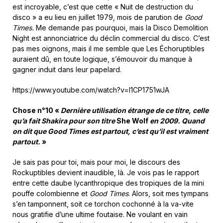
est incroyable, c’est que cette « Nuit de destruction du
disco » a eu lieu en juillet 1979, mois de parution de
Good
Times.
Me demande pas pourquoi, mais la Disco Demolition
Night est annonciatrice du déclin commercial du disco. C’est
pas mes oignons, mais il me semble que Les Échoruptibles
auraient dû, en toute logique, s’émouvoir du manque à
gagner induit dans leur papelard.
https://www.youtube.com/watch?v=I1CP1751wJA
Chose n°10 «
Dernière utilisation étrange de ce titre, celle
qu’a fait Shakira pour son titre
She Wolf
en 2009. Quand
on dit que Good Times est partout, c’est qu’il est vraiment
partout.
»
Je sais pas pour toi, mais pour moi, le discours des
Rockuptibles devient inaudible, là. Je vois pas le rapport
entre cette daube lycanthropique des tropiques de la mini
pouffe colombienne et
Good Times
. Alors, soit mes tympans
s’en tamponnent, soit ce torchon cochonné à la va-vite
nous gratifie d’une ultime foutaise. Ne voulant en vain