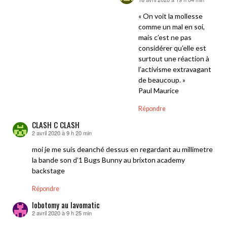
dit :
« On voit la mollesse
comme un mal en soi,
mais c’est ne pas
considérer qu’elle est
surtout une réaction à
l’activisme extravagant
de beaucoup. »
Paul Maurice
Répondre
CLASH C CLASH
2 avril 2020 à 9 h 20 min
dit :
moi je me suis deanché dessus en regardant au millimetre
la bande son d’1 Bugs Bunny au brixton academy
backstage
Répondre
lobotomy au lavomatic
2 avril 2020 à 9 h 25 min
dit :