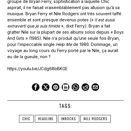
groupe de Bryan Ferry, sophistication à laquelle Chic
aspirait, il ne faisait vraisemblablement pas allusion qu’à sa
musique. Bryan Ferry et Nile Rodgers ont très souvent taffé
ensemble et sont presque devenus potes («
Il est aussi
extraverti que je suis timide
», dixit Ferry). Bryan a fait
gratter Nile sur la plupart de ses albums solos depuis « Boys
And Girls » (1985). Nile n’a produit qu’une seule fois Bryan,
pour l’impeccable single
Help Me
de 1986. Dommage, un
voyage au long cours du Ferry porté par le Nile, ça aurait
eu de la gueule, non ?
https://youtu.be/JCdg68bBKGE
TAGS:
CHIC
HEADLINE
INROCKS
NILE RODGERS