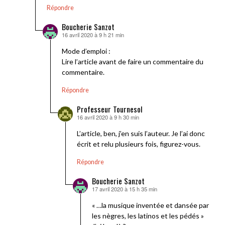
Répondre
Boucherie Sanzot
16 avril 2020 à 9 h 21 min
dit :
Mode d’emploi :
Lire l’article avant de faire un commentaire du
commentaire.
Répondre
Professeur Tournesol
16 avril 2020 à 9 h 30 min
dit :
L’article, ben, j’en suis l’auteur. Je l’ai donc
écrit et relu plusieurs fois, figurez-vous.
Répondre
Boucherie Sanzot
17 avril 2020 à 15 h 35 min
dit :
« …la musique inventée et dansée par
les nègres, les latinos et les pédés »