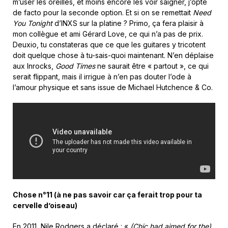
m’user les oreilles, et moins encore les voir saigner, j’opte
de facto pour la seconde option. Et si on se remettait
Need
You Tonight
d’INXS sur la platine ? Primo, ça fera plaisir à
mon collègue et ami Gérard Love, ce qui n’a pas de prix.
Deuxio, tu constateras que ce que les guitares y tricotent
doit quelque chose à tu-sais-quoi maintenant. N’en déplaise
aux Inrocks,
Good Times
ne saurait être « partout », ce qui
serait flippant, mais il irrigue à n’en pas douter l’ode à
l’amour physique et sans issue de Michael Hutchence & Co.
Chose n°11 (à ne pas savoir car ça ferait trop pour ta
cervelle d’oiseau)
En 2011, Nile Rodgers a déclaré : «
(Chic had aimed for the)