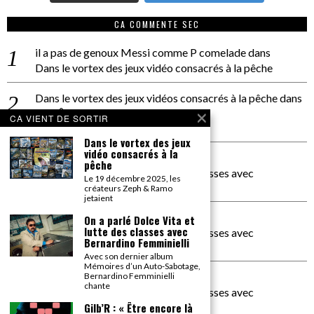
CA COMMENTE SEC
il a pas de genoux Messi comme P comelade
dans
Dans le vortex des jeux vidéo consacrés à la pêche
Dans le vortex des jeux vidéos consacrés à la pêche
dans
PACÔME THIELLEMENT
CA VIENT DE SORTIR
La séance d’Hip Gnose
Dans le vortex des jeux
vidéo consacrés à la
La Patrie
dans
pêche
On a parlé Dolce Vita et lutte des classes avec
Le 19 décembre 2025, les
Bernardino Femminielli
créateurs Zeph & Ramo
jetaient
carte noire negra à l'o tiede
dans
On a parlé Dolce Vita et
lutte des classes avec
On a parlé Dolce Vita et lutte des classes avec
Bernardino Femminielli
Bernardino Femminielli
Avec son dernier album
Mémoires d’un Auto-Sabotage,
moise et son mascaré
dans
Bernardino Femminielli
chante
On a parlé Dolce Vita et lutte des classes avec
Bernardino Femminielli
Gilb’R : « Être encore là