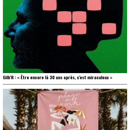
Gilb’R : « Être encore là 30 ans après, c’est miraculeux »