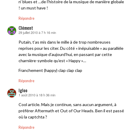
n’ blues et …de l’histoire de la musique de manière globale
! un must have !
Répondre
Clément
29 juillet 2010 à 7 h 16 min
dit :
Putain, t’as mis dans le mille à de trop nombreuses
reprises pour les citer. Du côté « inépuisable » au parallèle
avec la musique d’aujourd’hui, en passant par cette
charnière-symbole qu’est « Happy »…
Franchement (happy) clap clap clap
Répondre
Igloo
1 août 2010 à 18 h 36 min
dit :
Cool article. Mais je continue, sans aucun argument, à
préférer Aftermath et Out of Our Heads. Ben il est passé
où la captchta ?
Répondre