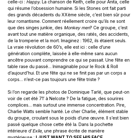
celle-ci :
Happy.
La chanson de Keith, celle pour Anita, celle
qui résume l’obsession humaine. Si les Stones ont fait parti
des grands décadents du XXème siècle, c’est bien sûr pour
leur romantisme. Comment réellement croire qu’ils ne sont
que des singes junkie, des
Monkey men
? Ce groupe, c’est
avant tout une matière organique, des ratés, des accidents,
de la tromperie et la mort. Imaginez : 1962, ils étaient seuls.
La vraie révolution de 60’s, elle est ici : celle d’une
génération complète, laissée à elle-même sans aucun
ancêtre pouvant comprendre ce qui se passait. Une fête en
table rase du passé… Inimaginable pour le Rock & Roll
d’aujourd’hui. Et une fête qui ne se finit pas par un corps a
corps… n’est-ce pas toujours une fête triste ?
Si l’on regarde les photos de Dominique Tarlé, que peut-on
voir de cet été 71′ à Nelcote ? De la fatigue, des sourires
complices… mais surtout une immense concentration. Pire,
Charlie Watts semble hanté. Le cher Charlie, élément stable
du groupe, croulant sous le poids d’une œuvre. Il s’est bien
passé quelque chose cette été la. Dans la pochette
intérieure d’
Exile
, une phrase écrite de manière
mystérieuse :
I JUST WANT TO SEE HIS FACE.