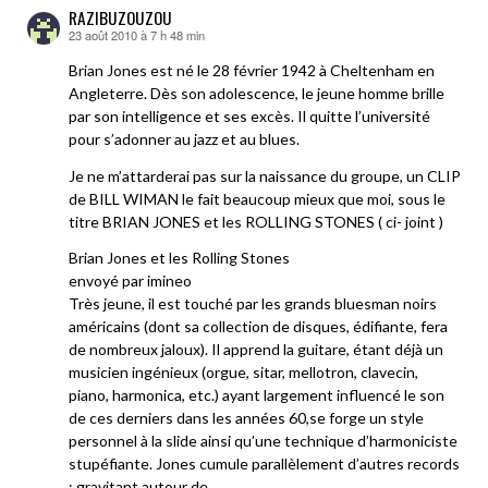
RAZIBUZOUZOU
23 août 2010 à 7 h 48 min
dit :
Brian Jones est né le 28 février 1942 à Cheltenham en
Angleterre. Dès son adolescence, le jeune homme brille
par son intelligence et ses excès. Il quitte l’université
pour s’adonner au jazz et au blues.
Je ne m’attarderai pas sur la naissance du groupe, un CLIP
de BILL WIMAN le fait beaucoup mieux que moi, sous le
titre BRIAN JONES et les ROLLING STONES ( ci- joint )
Brian Jones et les Rolling Stones
envoyé par imineo
Très jeune, il est touché par les grands bluesman noirs
américains (dont sa collection de disques, édifiante, fera
de nombreux jaloux). Il apprend la guitare, étant déjà un
musicien ingénieux (orgue, sitar, mellotron, clavecin,
piano, harmonica, etc.) ayant largement influencé le son
de ces derniers dans les années 60,se forge un style
personnel à la slide ainsi qu’une technique d’harmoniciste
stupéfiante. Jones cumule parallèlement d’autres records
: gravitant autour de