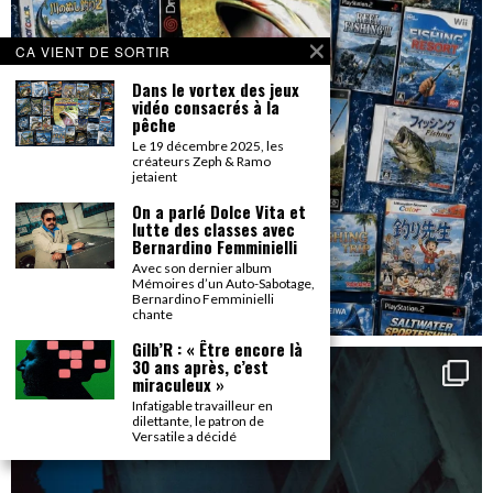
CA VIENT DE SORTIR
Dans le vortex des jeux
vidéo consacrés à la
pêche
Le 19 décembre 2025, les
créateurs Zeph & Ramo
jetaient
On a parlé Dolce Vita et
lutte des classes avec
Bernardino Femminielli
Avec son dernier album
Mémoires d’un Auto-Sabotage,
Bernardino Femminielli
chante
Gilb’R : « Être encore là
30 ans après, c’est
miraculeux »
Infatigable travailleur en
dilettante, le patron de
Versatile a décidé