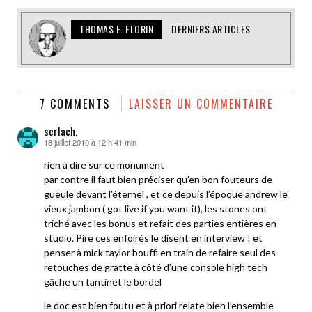
THOMAS E. FLORIN
DERNIERS ARTICLES
7 COMMENTS
LAISSER UN COMMENTAIRE
serlach.
18 juillet 2010 à 12 h 41 min
dit :
rien à dire sur ce monument
par contre il faut bien préciser qu’en bon fouteurs de
gueule devant l’éternel , et ce depuis l’époque andrew le
vieux jambon ( got live if you want it), les stones ont
triché avec les bonus et refait des parties entières en
studio. Pire ces enfoirés le disent en interview ! et
penser à mick taylor bouffi en train de refaire seul des
retouches de gratte à côté d’une console high tech
gâche un tantinet le bordel
le doc est bien foutu et à priori relate bien l’ensemble