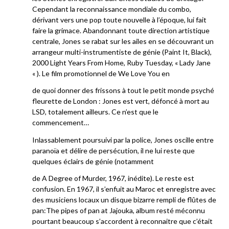
Cependant la reconnaissance mondiale du combo,
dérivant vers une pop toute nouvelle à l’époque, lui fait
faire la grimace. Abandonnant toute direction artistique
centrale, Jones se rabat sur les ailes en se découvrant un
arrangeur multi-instrumentiste de génie (Paint It, Black),
2000 Light Years From Home, Ruby Tuesday, « Lady Jane
« ). Le film promotionnel de We Love You en
de quoi donner des frissons à tout le petit monde psyché
fleurette de London : Jones est vert, défoncé à mort au
LSD, totalement ailleurs. Ce n’est que le
commencement…
Inlassablement poursuivi par la police, Jones oscille entre
paranoïa et délire de persécution, il ne lui reste que
quelques éclairs de génie (notamment
de A Degree of Murder, 1967, inédite). Le reste est
confusion. En 1967, il s’enfuit au Maroc et enregistre avec
des musiciens locaux un disque bizarre rempli de flûtes de
pan:The pipes of pan at Jajouka, album resté méconnu
pourtant beaucoup s’accordent à reconnaitre que c’était