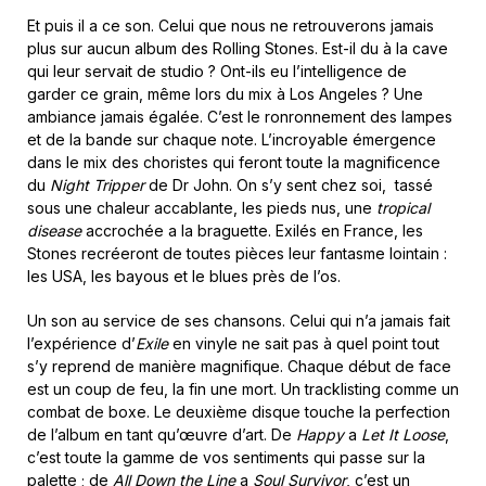
Et puis il a ce son. Celui que nous ne retrouverons jamais
plus sur aucun album des Rolling Stones. Est-il du à la cave
qui leur servait de studio ? Ont-ils eu l’intelligence de
garder ce grain, même lors du mix à Los Angeles ? Une
ambiance jamais égalée. C’est le ronronnement des lampes
et de la bande sur chaque note. L’incroyable émergence
dans le mix des choristes qui feront toute la magnificence
du
Night Tripper
de Dr John. On s’y sent chez soi, tassé
sous une chaleur accablante, les pieds nus, une
tropical
disease
accrochée a la braguette. Exilés en France, les
Stones recréeront de toutes pièces leur fantasme lointain :
les USA, les bayous et le blues près de l’os.
Un son au service de ses chansons. Celui qui n’a jamais fait
l’expérience d’
Exile
en vinyle ne sait pas à quel point tout
s’y reprend de manière magnifique. Chaque début de face
est un coup de feu, la fin une mort. Un tracklisting comme un
combat de boxe. Le deuxième disque touche la perfection
de l’album en tant qu’œuvre d’art. De
Happy
a
Let It Loose
,
c’est toute la gamme de vos sentiments qui passe sur la
palette ; de
All Down the Line
a
Soul Survivor
, c’est un