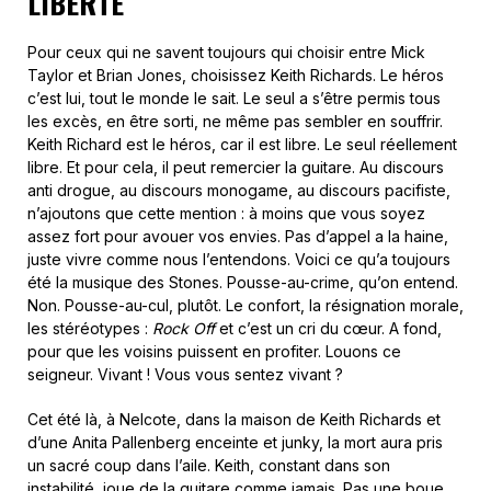
LIBERTÉ
Pour ceux qui ne savent toujours qui choisir entre Mick
Taylor et Brian Jones, choisissez Keith Richards. Le héros
c’est lui, tout le monde le sait. Le seul a s’être permis tous
les excès, en être sorti, ne même pas sembler en souffrir.
Keith Richard est le héros, car il est libre. Le seul réellement
libre. Et pour cela, il peut remercier la guitare. Au discours
anti drogue, au discours monogame, au discours pacifiste,
n’ajoutons que cette mention : à moins que vous soyez
assez fort pour avouer vos envies. Pas d’appel a la haine,
juste vivre comme nous l’entendons. Voici ce qu’a toujours
été la musique des Stones. Pousse-au-crime, qu’on entend.
Non. Pousse-au-cul, plutôt. Le confort, la résignation morale,
les stéréotypes :
Rock Off
et c’est un cri du cœur. A fond,
pour que les voisins puissent en profiter. Louons ce
seigneur. Vivant ! Vous vous sentez vivant ?
Cet été là, à Nelcote, dans la maison de Keith Richards et
d’une Anita Pallenberg enceinte et junky, la mort aura pris
un sacré coup dans l’aile. Keith, constant dans son
instabilité, joue de la guitare comme jamais. Pas une boue,