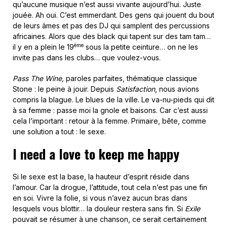
qu’aucune musique n’est aussi vivante aujourd’hui. Juste
jouée. Ah oui. C’est emmerdant. Des gens qui jouent du bout
de leurs âmes et pas des DJ qui samplent des percussions
africaines. Alors que des black qui tapent sur des tam tam…
ème
il y en a plein le 19
sous la petite ceinture… on ne les
invite pas dans les clubs… que voulez-vous.
Pass The Wine,
paroles parfaites, thématique classique
Stone : le peine à jouir. Depuis
Satisfaction
, nous avions
compris la blague. Le blues de la ville. Le va-nu-pieds qui dit
à sa femme : passe moi la gnole et baisons. Car c’est aussi
cela l’important : retour à la femme. Primaire, bête, comme
une solution a tout : le sexe.
I need a love to keep me happy
Si le sexe est la base, la hauteur d’esprit réside dans
l’amour. Car la drogue, l’attitude, tout cela n’est pas une fin
en soi. Vivre la folie, si vous n’avez aucun bras dans
lesquels vous blottir… la douleur restera sans fin. Si
Exile
pouvait se résumer à une chanson, ce serait certainement