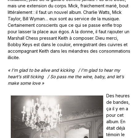
mais une extension du corps. Mick, fraichement marié, bout
littéralement : il faut un nouvel album. Charlie Watts, Mick
Taylor, Bill Wyman… eux sont au service de la musique.
Certainement conscients que ce qui se passe enfle trop
pour laisser la place aux égos. A la donne, il faut rajouter un
Marshall Chess pressant Keith à composer. Dieu merci,
Bobby Keys est dans le couloir, enregistrant des cuivres et
accompagnant Keith dans les méandres des consommations
illicite.
«
I’m glad to be alive and kicking / I’m glad to hear my
heart’s still ticking / So pass me the wine, baby, and let’s
make some love
»
Des heures
de bandes,
ça il y en a
pour cet
album. En
était déjà
témoin le