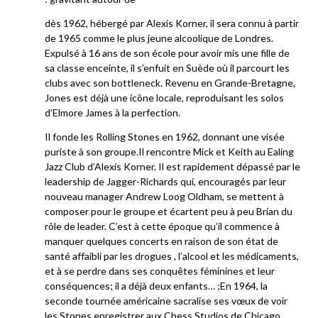
dès 1962, hébergé par Alexis Korner, il sera connu à partir
de 1965 comme le plus jeune alcoolique de Londres.
Expulsé à 16 ans de son école pour avoir mis une fille de
sa classe enceinte, il s’enfuit en Suède où il parcourt les
clubs avec son bottleneck. Revenu en Grande-Bretagne,
Jones est déjà une icône locale, reproduisant les solos
d’Elmore James à la perfection.
Il fonde les Rolling Stones en 1962, donnant une visée
puriste à son groupe.Il rencontre Mick et Keith au Ealing
Jazz Club d’Alexis Korner. Il est rapidement dépassé par le
leadership de Jagger-Richards qui, encouragés par leur
nouveau manager Andrew Loog Oldham, se mettent à
composer pour le groupe et écartent peu à peu Brian du
rôle de leader. C’est à cette époque qu’il commence à
manquer quelques concerts en raison de son état de
santé affaibli par les drogues , l’alcool et les médicaments,
et à se perdre dans ses conquêtes féminines et leur
conséquences; il a déjà deux enfants… ;En 1964, la
seconde tournée américaine sacralise ses vœux de voir
les Stones enregistrer aux Chess Studios de Chicago.