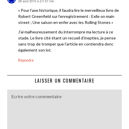
28 août 2010 à 2 h 57 min
dit :
« Pour l’axe historique, il faudra lire le merveilleux livre de
Robert Greenfield sur l’enregistrement : Exile on main
street ; Une saison en enfer avec les Rolling Stones »
J’ai malheureusement du interrompre ma lecture à ce
stade. Le livre cité étant un recueil d’inepties, je pense
sans trop de tromper que l’article en contiendra donc
également son lot.
Répondre
LAISSER UN COMMENTAIRE