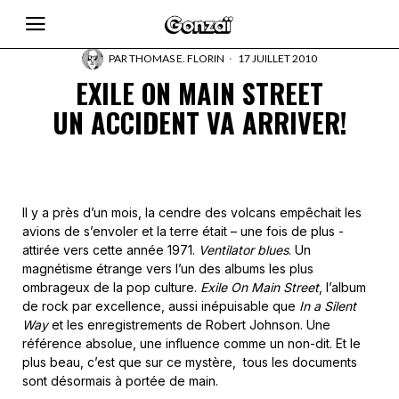
PAR
THOMAS E. FLORIN
17 JUILLET 2010
EXILE ON MAIN STREET
UN ACCIDENT VA ARRIVER!
Il y a près d’un mois, la cendre des volcans empêchait les
avions de s’envoler et la terre était – une fois de plus -
attirée vers cette année 1971.
Ventilator blues
. Un
magnétisme étrange vers l’un des albums les plus
ombrageux de la pop culture.
Exile On Main Street
, l’album
de rock par excellence, aussi inépuisable que
In a Silent
Way
et les enregistrements de Robert Johnson. Une
référence absolue, une influence comme un non-dit. Et le
plus beau, c’est que sur ce mystère, tous les documents
sont désormais à portée de main.