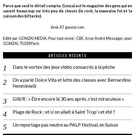
Parce que seul le détail compte, Gonzaï est le magazine des gens qui en
savent beaucoup sur très peu de choses (le rock, la mauvaise foi et la
cuisson des biftecks).
desk AT gonzai.com
Edité par GONZAÏ MEDIA. Pour tout envoi : CBE, 6 rue André Messager, pour
GONZAÏ, 75018 Paris
ARTICLES RÉCENTS
Dans le vortex des jeux vidéo consacrés à la pêche
On a parlé Dolce Vita et lutte des classes avec Bernardino
Femminielli
Gilb’R : « Être encore là 30 ans après, c’est miraculeux »
Plage de Rock : et si on allait à Saint Trop’ cet été ?
Un reportage pas neutre au PALP Festival, en Suisse