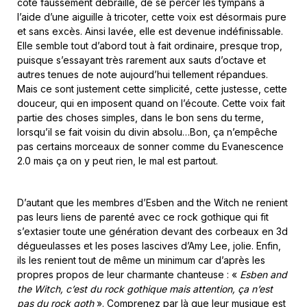
côté faussement débraillé, de se percer les tympans à
l’aide d’une aiguille à tricoter, cette voix est désormais pure
et sans excès. Ainsi lavée, elle est devenue indéfinissable.
Elle semble tout d’abord tout à fait ordinaire, presque trop,
puisque s’essayant très rarement aux sauts d’octave et
autres tenues de note aujourd’hui tellement répandues.
Mais ce sont justement cette simplicité, cette justesse, cette
douceur, qui en imposent quand on l’écoute. Cette voix fait
partie des choses simples, dans le bon sens du terme,
lorsqu’il se fait voisin du divin absolu…Bon, ça n’empêche
pas certains morceaux de sonner comme du Evanescence
2.0 mais ça on y peut rien, le mal est partout.
D’autant que les membres d’Esben and the Witch ne renient
pas leurs liens de parenté avec ce rock gothique qui fit
s’extasier toute une génération devant des corbeaux en 3d
dégueulasses et les poses lascives d’Amy Lee, jolie. Enfin,
ils les renient tout de même un minimum car d’après les
propres propos de leur charmante chanteuse : «
Esben and
the Witch, c’est du rock gothique mais attention, ça n’est
pas du rock goth
». Comprenez par là que leur musique est