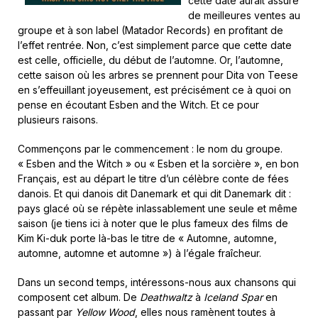
cette date aurait assuré
de meilleures ventes au
groupe et à son label (Matador Records) en profitant de
l’effet rentrée. Non, c’est simplement parce que cette date
est celle, officielle, du début de l’automne. Or, l’automne,
cette saison où les arbres se prennent pour Dita von Teese
en s’effeuillant joyeusement, est précisément ce à quoi on
pense en écoutant Esben and the Witch. Et ce pour
plusieurs raisons.
Commençons par le commencement : le nom du groupe.
« Esben and the Witch » ou « Esben et la sorcière », en bon
Français, est au départ le titre d’un célèbre conte de fées
danois. Et qui danois dit Danemark et qui dit Danemark dit :
pays glacé où se répète inlassablement une seule et même
saison (je tiens ici à noter que le plus fameux des films de
Kim Ki-duk porte là-bas le titre de « Automne, automne,
automne, automne et automne ») à l’égale fraîcheur.
Dans un second temps, intéressons-nous aux chansons qui
composent cet album. De
Deathwaltz
à
Iceland Spar
en
passant par
Yellow Wood
, elles nous ramènent toutes à