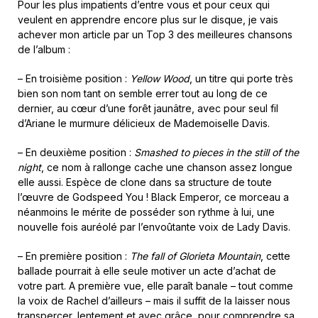
Pour les plus impatients d’entre vous et pour ceux qui
veulent en apprendre encore plus sur le disque, je vais
achever mon article par un Top 3 des meilleures chansons
de l’album :
– En troisième position :
Yellow Wood
, un titre qui porte très
bien son nom tant on semble errer tout au long de ce
dernier, au cœur d’une forêt jaunâtre, avec pour seul fil
d’Ariane le murmure délicieux de Mademoiselle Davis.
– En deuxième position :
Smashed to pieces in the still of the
night
, ce nom à rallonge cache une chanson assez longue
elle aussi. Espèce de clone dans sa structure de toute
l’œuvre de Godspeed You ! Black Emperor, ce morceau a
néanmoins le mérite de posséder son rythme à lui, une
nouvelle fois auréolé par l’envoûtante voix de Lady Davis.
– En première position :
The fall of Glorieta Mountain
, cette
ballade pourrait à elle seule motiver un acte d’achat de
votre part. A première vue, elle paraît banale – tout comme
la voix de Rachel d’ailleurs – mais il suffit de la laisser nous
transpercer, lentement et avec grâce, pour comprendre sa