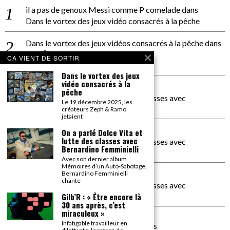
il a pas de genoux Messi comme P comelade
dans
Dans le vortex des jeux vidéo consacrés à la pêche
Dans le vortex des jeux vidéos consacrés à la pêche
dans
PACÔME THIELLEMENT
CA VIENT DE SORTIR
La séance d’Hip Gnose
Dans le vortex des jeux
vidéo consacrés à la
La Patrie
dans
pêche
On a parlé Dolce Vita et lutte des classes avec
Le 19 décembre 2025, les
Bernardino Femminielli
créateurs Zeph & Ramo
jetaient
carte noire negra à l'o tiede
dans
On a parlé Dolce Vita et
lutte des classes avec
On a parlé Dolce Vita et lutte des classes avec
Bernardino Femminielli
Bernardino Femminielli
Avec son dernier album
Mémoires d’un Auto-Sabotage,
moise et son mascaré
dans
Bernardino Femminielli
chante
On a parlé Dolce Vita et lutte des classes avec
Bernardino Femminielli
Gilb’R : « Être encore là
30 ans après, c’est
miraculeux »
Infatigable travailleur en
©
2026
TOUS DROITS RÉSERVÉS