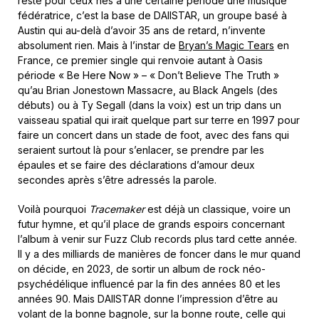
reste pour ceux nés à une certaine période une musique
fédératrice, c’est la base de DAIISTAR, un groupe basé à
Austin qui au-delà d’avoir 35 ans de retard, n’invente
absolument rien. Mais à l’instar de
Bryan’s Magic Tears
en
France, ce premier single qui renvoie autant à Oasis
période « Be Here Now » – « Don’t Believe The Truth »
qu’au Brian Jonestown Massacre, au Black Angels (des
débuts) ou à Ty Segall (dans la voix) est un trip dans un
vaisseau spatial qui irait quelque part sur terre en 1997 pour
faire un concert dans un stade de foot, avec des fans qui
seraient surtout là pour s’enlacer, se prendre par les
épaules et se faire des déclarations d’amour deux
secondes après s’être adressés la parole.
Voilà pourquoi
Tracemaker
est déjà un classique, voire un
futur hymne, et qu’il place de grands espoirs concernant
l’album à venir sur Fuzz Club records plus tard cette année.
Il y a des milliards de manières de foncer dans le mur quand
on décide, en 2023, de sortir un album de rock néo-
psychédélique influencé par la fin des années 80 et les
années 90.
Mais DAIISTAR donne l’impression d’être au
volant de la bonne bagnole, sur la bonne route, celle qui