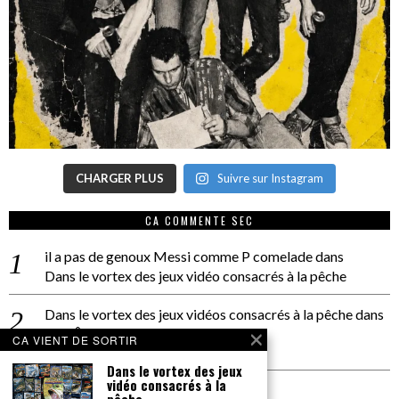
CHARGER PLUS
Suivre sur Instagram
CA COMMENTE SEC
il a pas de genoux Messi comme P comelade
dans
Dans le vortex des jeux vidéo consacrés à la pêche
Dans le vortex des jeux vidéos consacrés à la pêche
dans
PACÔME THIELLEMENT
CA VIENT DE SORTIR
La séance d’Hip Gnose
Dans le vortex des jeux
vidéo consacrés à la
La Patrie
dans