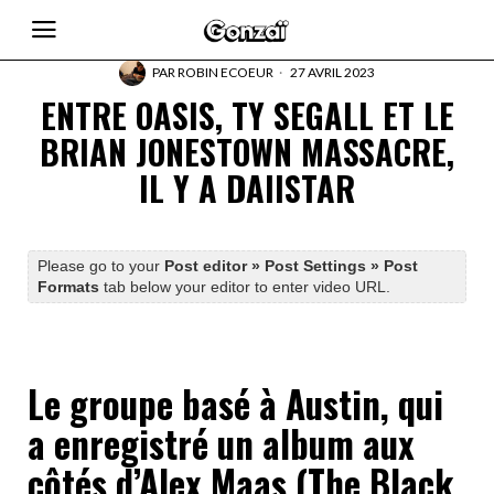
PAR
ROBIN ECOEUR
27 AVRIL 2023
ENTRE OASIS, TY SEGALL ET LE
BRIAN JONESTOWN MASSACRE,
IL Y A DAIISTAR
Please go to your
Post editor » Post Settings » Post
Formats
tab below your editor to enter video URL.
Le groupe basé à Austin, qui
a enregistré un album aux
côtés d’Alex Maas (The Black