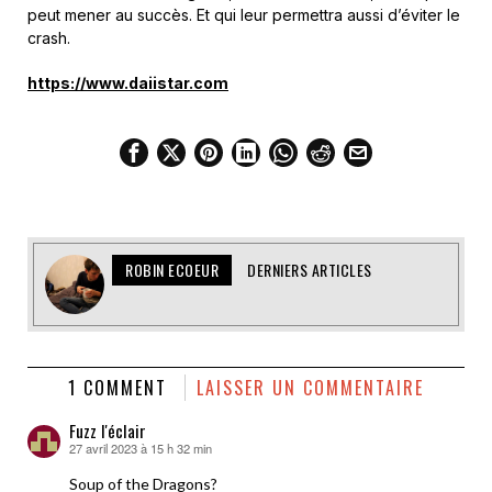
peut mener au succès. Et qui leur permettra aussi d’éviter le
crash.
https://www.daiistar.com
ROBIN ECOEUR
DERNIERS ARTICLES
1 COMMENT
LAISSER UN COMMENTAIRE
Fuzz l'éclair
27 avril 2023 à 15 h 32 min
dit :
Soup of the Dragons?