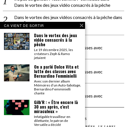
Dans le vortex des jeux vidéo consacrés à la pêche
Dans le vortex des jeux vidéos consacrés à la pêche
dans
PACÔME THIELLEMENT
CA VIENT DE SORTIR
La séance d’Hip Gnose
Dans le vortex des jeux
vidéo consacrés à la
La Patrie
dans
pêche
On a parlé Dolce Vita et lutte des classes avec
Le 19 décembre 2025, les
Bernardino Femminielli
créateurs Zeph & Ramo
jetaient
carte noire negra à l'o tiede
dans
On a parlé Dolce Vita et
lutte des classes avec
On a parlé Dolce Vita et lutte des classes avec
Bernardino Femminielli
Bernardino Femminielli
Avec son dernier album
Mémoires d’un Auto-Sabotage,
moise et son mascaré
dans
Bernardino Femminielli
chante
On a parlé Dolce Vita et lutte des classes avec
Bernardino Femminielli
Gilb’R : « Être encore là
30 ans après, c’est
miraculeux »
Infatigable travailleur en
©
2026
TOUS DROITS RÉSERVÉS
dilettante, le patron de
Versatile a décidé
LES ARTICLES
LE MAGAZINE
LES SOIRÉES
LE LABEL