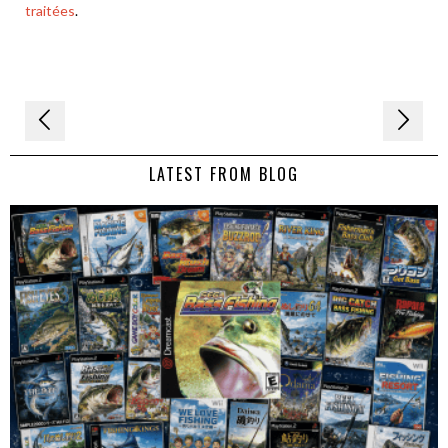
traitées
.
Navigation
de
LATEST FROM BLOG
l’article