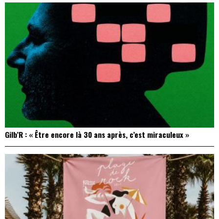
Gilb’R : « Être encore là 30 ans après, c’est miraculeux »