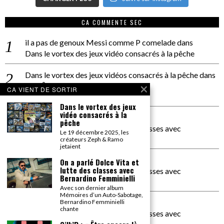
CA COMMENTE SEC
il a pas de genoux Messi comme P comelade
dans
Dans le vortex des jeux vidéo consacrés à la pêche
Dans le vortex des jeux vidéos consacrés à la pêche
dans
PACÔME THIELLEMENT
CA VIENT DE SORTIR
La séance d’Hip Gnose
Dans le vortex des jeux
vidéo consacrés à la
La Patrie
dans
pêche
On a parlé Dolce Vita et lutte des classes avec
Le 19 décembre 2025, les
Bernardino Femminielli
créateurs Zeph & Ramo
jetaient
carte noire negra à l'o tiede
dans
On a parlé Dolce Vita et
lutte des classes avec
On a parlé Dolce Vita et lutte des classes avec
Bernardino Femminielli
Bernardino Femminielli
Avec son dernier album
Mémoires d’un Auto-Sabotage,
moise et son mascaré
dans
Bernardino Femminielli
chante
On a parlé Dolce Vita et lutte des classes avec
Bernardino Femminielli