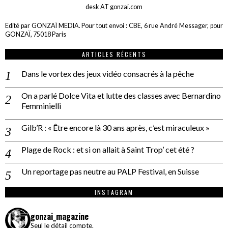
desk AT gonzai.com
Edité par GONZAÏ MEDIA. Pour tout envoi : CBE, 6 rue André Messager, pour
GONZAÏ, 75018 Paris
ARTICLES RÉCENTS
Dans le vortex des jeux vidéo consacrés à la pêche
On a parlé Dolce Vita et lutte des classes avec Bernardino
Femminielli
Gilb’R : « Être encore là 30 ans après, c’est miraculeux »
Plage de Rock : et si on allait à Saint Trop’ cet été ?
Un reportage pas neutre au PALP Festival, en Suisse
INSTAGRAM
gonzai_magazine
Seul le détail compte.