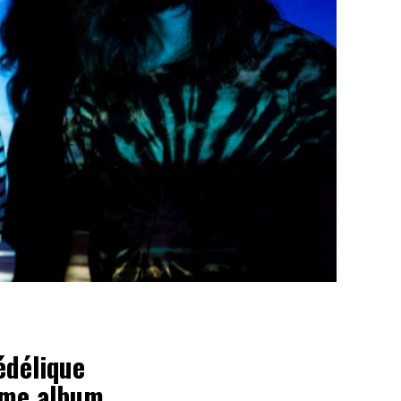
édélique
ième album