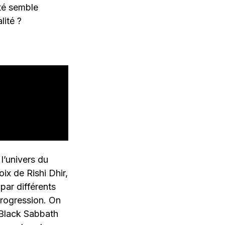
ité semble
lité ?
l’univers du
ix de Rishi Dhir,
par différents
progression. On
 Black Sabbath