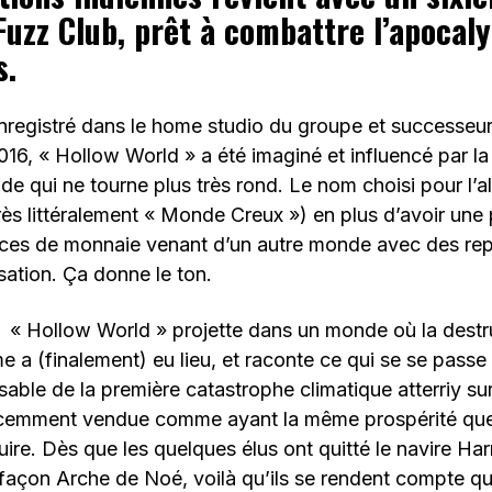
Fuzz Club, prêt à combattre l’apocaly
s.
nregistré dans le home studio du groupe et successeur
2016, « Hollow World » a été imaginé et influencé par la
e qui ne tourne plus très rond. Le nom choisi pour l’a
ès littéralement « Monde Creux ») en plus d’avoir une
ièces de monnaie venant d’un autre monde avec des re
isation. Ça donne le ton.
e « Hollow World » projette dans un monde où la destr
e a (finalement) eu lieu, et raconte ce qui se se passe
nsable de la première catastrophe climatique atterriy su
écemment vendue comme ayant la même prospérité que s
uire. Dès que les quelques élus ont quitté le navire Ha
façon Arche de Noé, voilà qu’ils se rendent compte qu