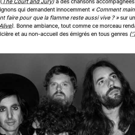
(
The Court and Jury
)
à des chansons accompagnées 
 mignons qui demandent innocemment
« Comment mainte
t faire pour que la flamme reste aussi vive ? »
sur un
Alive
)
. Bonne ambiance, tout comme ce morceau ren
licière et au non-accueil des émigrés en tous genres
(
‘