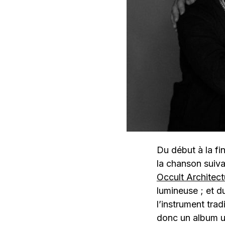
Du début à la fi
la chanson suiva
Occult Architec
lumineuse ; et d
l’instrument tra
donc un album u