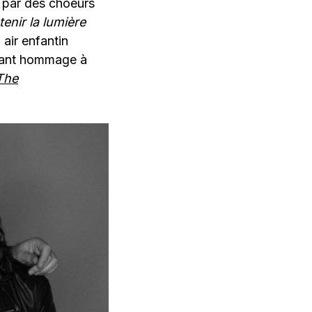
par des choeurs
nir la lumière
 air enfantin
dant hommage à
The