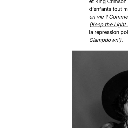
et King Crimson 
d’enfants tout
en vie ? Commen
(
Keep the Light 
la répression po
Clampdown
‘).