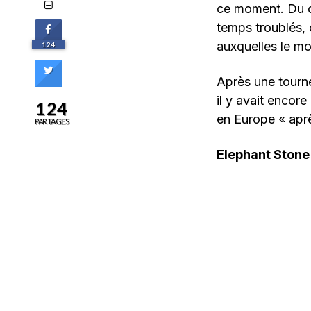
ce moment. Du co
temps troublés, 
auxquelles le m
124
Après une tourn
il y avait encor
124
en Europe « aprè
PARTAGES
Elephant Stone