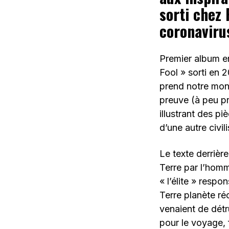
sorti chez 
coronaviru
Premier album e
Fool » sorti en 
prend notre mond
preuve (à peu pr
illustrant des p
d’une autre civil
Le texte derrièr
Terre par l’homm
« l’élite » respo
Terre planète r
venaient de détr
pour le voyage, 