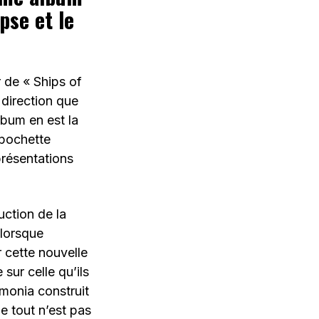
pse et le
 de « Ships of
 direction que
lbum en est la
 pochette
présentations
uction de la
 lorsque
r cette nouvelle
ur celle qu’ils
rmonia construit
e tout n’est pas