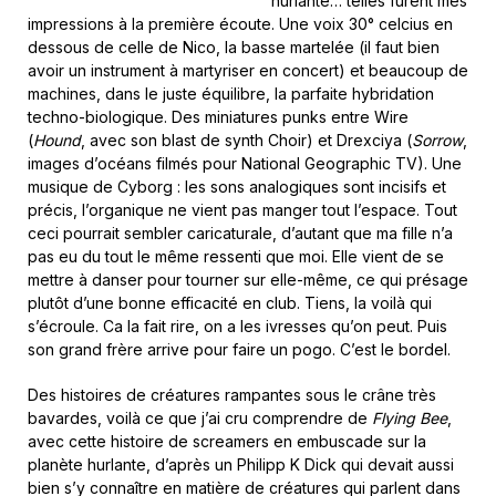
hurlante… telles furent mes
impressions à la première écoute. Une voix 30° celcius en
dessous de celle de Nico, la basse martelée (il faut bien
avoir un instrument à martyriser en concert) et beaucoup de
machines, dans le juste équilibre, la parfaite hybridation
techno-biologique. Des miniatures punks entre Wire
(
Hound
, avec son blast de synth Choir) et Drexciya (
Sorrow
,
images d’océans filmés pour National Geographic TV). Une
musique de Cyborg : les sons analogiques sont incisifs et
précis, l’organique ne vient pas manger tout l’espace. Tout
ceci pourrait sembler caricaturale, d’autant que ma fille n’a
pas eu du tout le même ressenti que moi. Elle vient de se
mettre à danser pour tourner sur elle-même, ce qui présage
plutôt d’une bonne efficacité en club. Tiens, la voilà qui
s’écroule. Ca la fait rire, on a les ivresses qu’on peut. Puis
son grand frère arrive pour faire un pogo. C’est le bordel.
Des histoires de créatures rampantes sous le crâne très
bavardes, voilà ce que j’ai cru comprendre de
Flying Bee
,
avec cette histoire de screamers en embuscade sur la
planète hurlante, d’après un Philipp K Dick qui devait aussi
bien s’y connaître en matière de créatures qui parlent dans