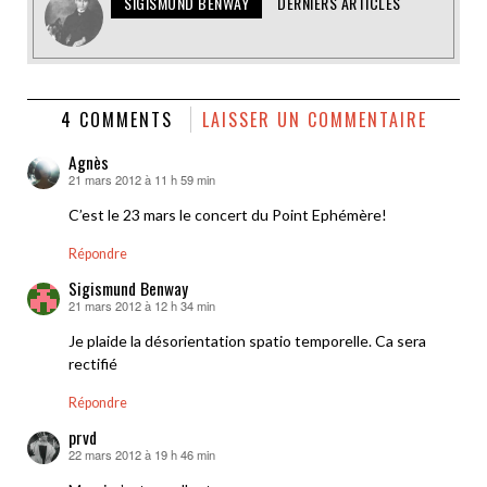
SIGISMUND BENWAY
DERNIERS ARTICLES
4 COMMENTS
LAISSER UN COMMENTAIRE
Agnès
21 mars 2012 à 11 h 59 min
dit :
C’est le 23 mars le concert du Point Ephémère!
Répondre
Sigismund Benway
21 mars 2012 à 12 h 34 min
dit :
Je plaide la désorientation spatio temporelle. Ca sera
rectifié
Répondre
prvd
22 mars 2012 à 19 h 46 min
dit :