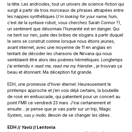
la tête. Les androïdes, tout un univers de science-fiction qui
surgit à partir de trois morceaux de phrases attrapées entre
les nappes synthétiques (
I’m looking for your name,
hum,
c’est de la syntaxe robot, vous cherchez Sarah Connor ?),
un sentiment que désormais l’humanité est en danger. Qui
ne tient sur rien, juste des bribes de slogans à partir duquel
le sens se construit comme lorsque nous étions jeunes,
avant internet, avec une moyenne de 11 en anglais en
tentant de décoder les chansons de Nirvana qui nous
semblaient être alors des poèmes hérmétiques. Longtemps
j’ai entendu «
read me, read me my friends
« , je trouvais ça
beau et étonnant. Ma déception fut grande.
EDH, une promesse d’hiver éternel. Heureusement le
printemps approche et j’en vois déjà certains, la bouteille
de rosé en embuscade, qui patientent pour un concert au
point FMR ce vendredi 23 mars. J’irai certainement et
ensuite… je pense que je vais partir sur un trip, Magic
System,
vas y mollo. B
esoin de se changer les idées.
EDH //
Yaviz
// Lentonia