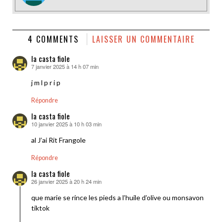
4 COMMENTS
LAISSER UN COMMENTAIRE
la casta fiole
7 janvier 2025 à 14 h 07 min
dit :
j m l p r i p
Répondre
la casta fiole
10 janvier 2025 à 10 h 03 min
dit :
al J’ai Rit Frangole
Répondre
la casta fiole
26 janvier 2025 à 20 h 24 min
dit :
que marie se rince les pieds a l’huile d’olive ou monsavon
tiktok