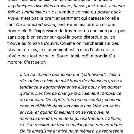
«
rythmiques discoïdes no-wave, basse post-punk, accents
folk et synthétiseurs
» est vendue comme du
power punk
.
Power
n’est pas le premier sentiment qui caresse l’oreille
tant
On a crooked swing
, l’entrée en matière du disque,
donne plutôt l’impression de traverser un couloir à petit pas,
sans trop bien savoir sur quoi la porte distordue qui se
trouve au fond va s’ouvrir. Comme on marcherait sur des
claviers éteints, le mouvement est là mais l’écho ne se
révèle pas tout de suite. Sourd, tapit, prêt à bondir. Ou
mordre. C’est selon.
«
On fonctionne beaucoup par “patchwork”, c’est à
dire qu’on a plein de mini bouts de chansons qu’on a
tendance à agglomérer entre elles pour n’en donner
qu’une. Des fois ça change radicalement l’ambiance
du morceau. On répète très peu ensemble, souvent
chacun réfléchit dans son coin à une idée, on se les
envoie, et quand finalement on se retrouve, le
morceau prend forme de façon inattendue. L’album,
c’est le résultat de tout ce mélange un peu erratique.
On l’a enregistré et mixé nous-mêmes, ça représente