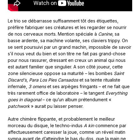
Le trio se débarrasse suffisamment tôt des étiquettes,
préfère fabriquer ses créatures et les regarder se nourrir
de nos cerveaux morts. Mention spéciale à
Canine
, sa
basse ardente, sa machine volante, ses claviers trippy. On
se sent poursuivi par un grand machin, impossible de savoir
s’il nous veut du bien et son titre ne fait pas grand-chose
pour nous rassurer, dressant en creux un animal qui nous
est autant familier que singulier. A son côté joueur, cette
zone silencieuse oppose sa maturité – les bombes
Saint
Discard’s
,
Para Los Pies Cansados
et sa teinte ritualiste
infernale,
3 omens
et ses arpèges fringants – et ne fait que
très rarement office de laboratoire – le tangent
Everything
goes in diagonal
– ce qu’un album prétendument «
patchwork
» aurait pu laisser penser.
Autre chimère flippante, et probablement le meilleur
morceau du disque, le techno-indus
A kin
commence par
affectueusement caresser la joue, comme un réveil matin
sympa avant de d’atteindre le bas du dos, que la main ne