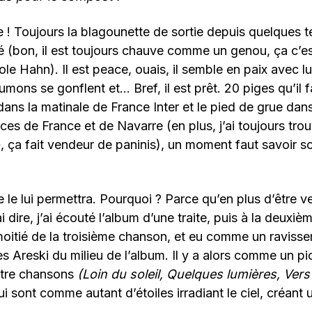
! Toujours la blagounette de sortie depuis quelques 
bon, il est toujours chauve comme un genou, ça c’est
e Hahn). Il est peace, ouais, il semble en paix avec
umons se gonflent et… Bref, il est prêt. 20 piges qu’il fa
ns la matinale de France Inter et le pied de grue dans
aces de France et de Navarre (en plus, j’ai toujours tro
 ça fait vendeur de paninis), un moment faut savoir so
 le lui permettra. Pourquoi ? Parce qu’en plus d’être ver
i dire, j’ai écouté l’album d’une traite, puis à la deuxièm
a moitié de la troisième chanson, et eu comme un raviss
s Areski du milieu de l’album. Il y a alors comme un pi
uatre chansons
(Loin du soleil, Quelques lumières, Vers 
ui sont comme autant d’étoiles irradiant le ciel, créant u