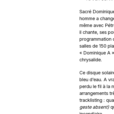
Sacré Dominique 
homme a changé (
même avec Pétrol
il chante, ses po
programmation da
salles de 150 pl
« Dominique A »,
chrysalide.
Ce disque solaire
bleu d’eau. A vra
perdu le fil à l
arrangements trè
tracklisting : q
geste absent)
q
incendiaire.