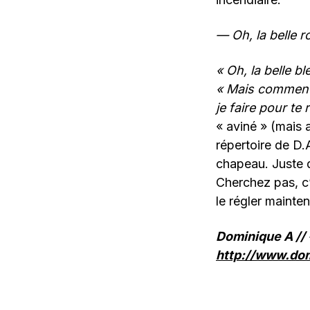
— Oh, la belle r
« Oh, la belle bl
« Mais comment 
je faire pour te
« aviné » (mais 
répertoire de D.
chapeau. Juste 
Cherchez pas, c’
le régler mainten
Dominique A // «
http://www.do