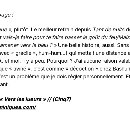
ouge !
eue »
, plutôt. Le meilleur refrain depuis
Tant de nuits
de
vais-je faire pour te faire passer le goût du feu/Ma
 ramener vers le bleu ? »
Une belle histoire, aussi. San
avec « gracile », hum-hum…) qui mettait une distance e
A. et moi, il y a peu. Pourquoi ? J’ai aucune raison val
que « aviné », c’est comme « décoction » chez Bashun
est un problème que je dois régler personnellement. Et 
ant.
 Vers les lueurs » // (Cinq7)
miniquea.com/