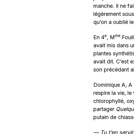
manche. Il ne fa
légèrement sous 
qu’on a oublié l
e
me
En 4
, M
Fouil
avait mis dans u
plantes synthétis
avait dit. C’est 
son précédant al
Dominique A, A p
respire la vie, le
chlorophyllé, ox
partager
Quelqu
putain de chiass
— Tu t’en servi