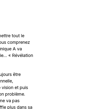
ttre tout le
vous comprenez
inique A va
rie… « Révélation
ujours être
nnelle,
 vision et puis
son problème.
 ne va pas
ffle plus dans sa