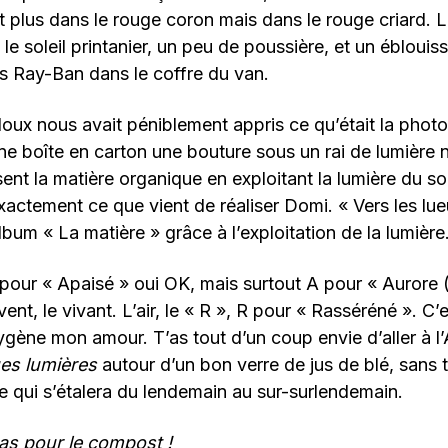
it plus dans le rouge coron mais dans le rouge criard. 
le soleil printanier, un peu de poussière, et un ébloui
es Ray-Ban dans le coffre du van.
loux nous avait péniblement appris ce qu’était la photo
ne boîte en carton une bouture sous un rai de lumière n
ent la matière organique en exploitant la lumière du sole
exactement ce que vient de réaliser Domi. « Vers les lue
bum « La matière » grâce à l’exploitation de la lumière
our « Apaisé » oui OK, mais surtout A pour « Aurore 
 vent, le vivant. L’air, le « R », R pour « Rasséréné ». C’e
ygène mon amour. T’as tout d’un coup envie d’aller à 
es lumières
autour d’un bon verre de jus de blé, sans t
e qui s’étalera du lendemain au sur-surlendemain.
ras pour le compost !