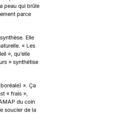
La peau qui brûle
ssement parce
synthèse. Elle
aturelle. « Les
il », qu’elle
urs » synthétise
.
(boréale) ». Ça
st « frais »,
l’AMAP du coin
e soucier de la