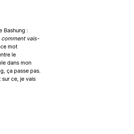
 Bashung :
is comment vais-
s ce mot
ntre le
able dans mon
g, ça passe pas.
sur ce, je vais