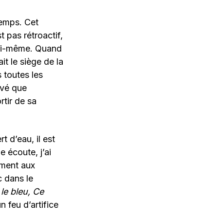
temps. Cet
 pas rétroactif,
 lui-même. Quand
it le siège de la
 toutes les
uvé que
rtir de sa
t d’eau, il est
e écoute, j’ai
ement aux
c dans le
le bleu, Ce
n feu d’artifice