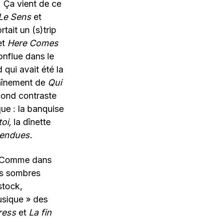
. Ça vient de ce
Le Sens
et
tait un (s)trip
et
Here Comes
nflue dans le
qui avait été la
haînement de
Qui
econd contraste
que : la banquise
oi,
la dînette
tendues.
s. Comme dans
es sombres
stock,
usique » des
ress
et
La fin