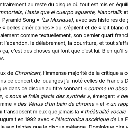
ntrairement au reste du disque où tout est mis en équilib
Immortels, Hasta que el cuerpo aguante, Nanortalik
e
« Pyramid Song »
(La Musique),
avec ses histoires de 
e « belles américaines » qui s’épilent et de « lait blanc 
alement comme textuellement, son dernier quart franc
nt l’abandon, le délabrement, la pourriture, et tout s’af
 ça, c’est des choses qui font que c’est lui. Bien qu’il s’
es.
eux de
Chronicart
, l’immense majorité de la critique a 
ns ce concert de louanges j’ai noté celles de Francis 
que dans ce disque au titre sonnant
« comme un absol
»
,
« sous le frêle glacis des synthés »
, émergent
« bel
omme
« des Vénus d’un bain de chrome »
et
« un rapp
i transposent mieux que jamais la
« théâtralité vocale 
ugurait en 1992 avec
« l’électronica ascétique de
La 
ible aux teintes que le disque mélange. Dominique dira y