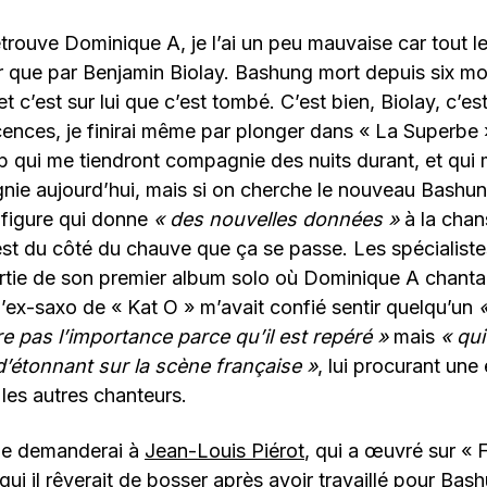
trouve Dominique A, je l’ai un peu mauvaise car tout 
r que par Benjamin Biolay. Bashung mort depuis six mo
 c’est sur lui que c’est tombé. C’est bien, Biolay, c’es
ences, je finirai même par plonger dans « La Superbe » 
op qui me tiendront compagnie des nuits durant, et qui 
ie aujourd’hui, mais si on cherche le nouveau Bashung
 figure qui donne
« des nouvelles données »
à la chans
est du côté du chauve que ça se passe. Les spécialiste
rtie de son premier album solo où Dominique A chantait
 l’ex-saxo de « Kat O » m’avait confié sentir quelqu’un
 pas l’importance parce qu’il est repéré »
mais
« qui
’étonnant sur la scène française »
, lui procurant une
les autres chanteurs.
je demanderai à
Jean-Louis Piérot
, qui a œuvré sur « 
 qui il rêverait de bosser après avoir travaillé pour Bas