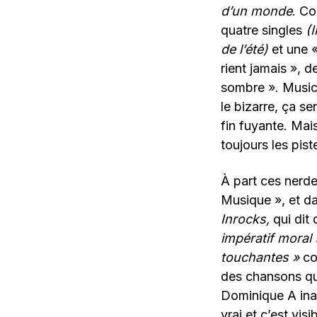
d’un monde
. Co
quatre singles
(
de l’été)
et une 
rient jamais », d
sombre ». Music
le bizarre, ça se
fin fuyante. Mais
toujours les pist
À part ces nerd
Musique », et da
Inrocks,
qui dit 
impératif moral 
touchantes »
c
des chansons qu
Dominique A ina
vrai et c’est vis