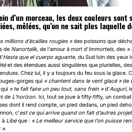
sein d’un morceau, les deux couleurs sont s
iées, mêlées, qu’on ne sait plus laquelle 
s millions d’écailles rougies »
des poissons que décha
és de
Nanortalik,
de l’amour à mort d’
Immortels,
des
«
’
Hasta que el cuerpo aguante,
du Sud loin des yeux 
’été
et des étendues aussi singulières que plurielles, de
endues.
Chez lui, il y a toujours du feu sous la glace. 
rouges-gorges qui
« chantent dans le vent glacé »
de
 qui
« te fait faire un peu tout, sans frein »
d’
Auguri
, 
ini de
L’horizon
. Ici, tout se joue à fifty-fifty, un comb
ses dont il rend compte, un pied dedans, un pied deho
nnon, c’
est ce qui arrive quand on fait d’autres projet
a à
Libé
que :
« Le meilleur service que l’on puisse ren
r »
.