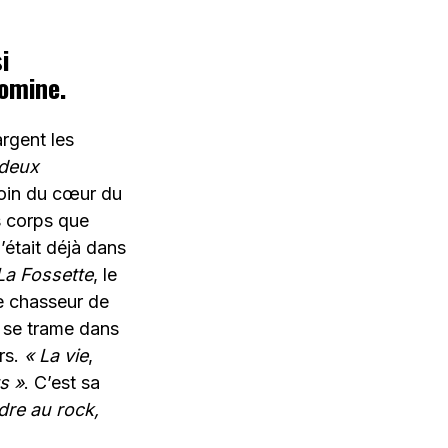
i
domine.
rgent les
 deux
loin du cœur du
s corps que
C’était déjà dans
La Fossette
, le
le chasseur de
at se trame dans
rs.
« La vie
,
s »
. C’est sa
dre au rock,