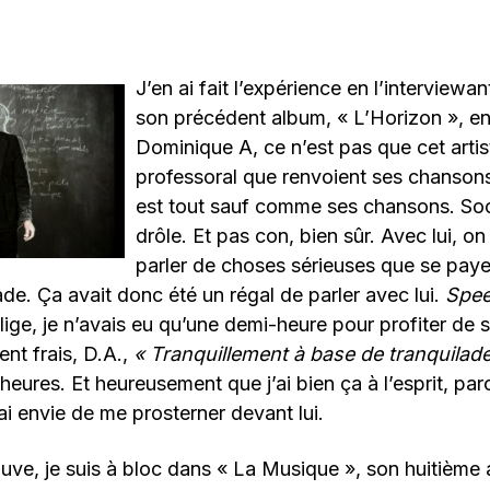
J’en ai fait l’expérience en l’interviewan
son précédent album, « L’Horizon », e
Dominique A, ce n’est pas que cet artist
professoral que renvoient ses chansons.
est tout sauf comme ses chansons. So
drôle. Et pas con, bien sûr. Avec lui, o
parler de choses sérieuses que se pay
ade. Ça avait donc été un régal de parler avec lui.
Spee
ige, je n’avais eu qu’une demi-heure pour profiter de
ent frais, D.A.,
« Tranquillement à base de tranquilade
heures. Et heureusement que j’ai bien ça à l’esprit, par
’ai envie de me prosterner devant lui.
ouve, je suis à bloc dans « La Musique », son huitième 