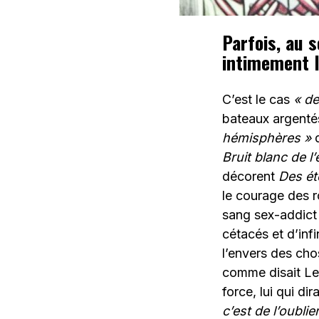
Parfois, au 
intimement l
C’est le cas
« de
bateaux argent
hémisphères »
d
Bruit blanc de l
décorent
Des ét
le courage des 
sang sex-addict
cétacés et d’inf
l’envers des cho
comme disait Le
force, lui qui dir
c’est de l’oublie