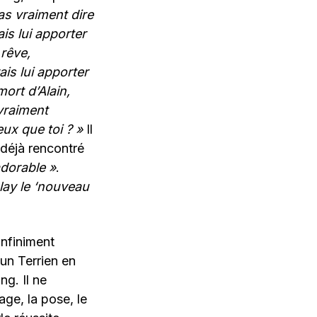
as vraiment dire
ais lui apporter
 rêve,
ais lui apporter
mort d’Alain,
 vraiment
eux que toi ? »
Il
t déjà rencontré
dorable »
.
lay le ‘nouveau
infiniment
’un Terrien en
g. Il ne
age, la pose, le