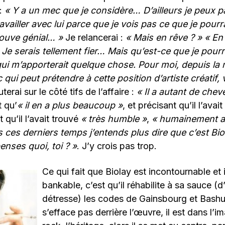
 :
« Y a un mec que je considère… D’ailleurs je peux p
ravailler avec lui parce que je vois pas ce que je pourr
trouve génial… »
Je relancerai :
« Mais en rêve ? »
« En
 ! Je serais tellement fier… Mais qu’est-ce que je pourr
 qui m’apporterait quelque chose. Pour moi, depuis la 
c qui peut prétendre à cette position d’artiste créatif,
terai sur le côté tifs de l’affaire :
« Il a autant de chev
t qu’
« il en a plus beaucoup »
, et précisant qu’il l’avai
t qu’il l’avait trouvé
« très humble »
,
« humainement a
 ces derniers temps j’entends plus dire que c’est Bio
enses quoi, toi ? »
. J’y crois pas trop.
Ce qui fait que Biolay est incontournable et 
bankable, c’est qu’il réhabilite à sa sauce (d
détresse) les codes de Gainsbourg et Bashun
s’efface pas derrière l’œuvre, il est dans l’im