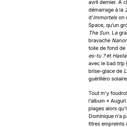
avril dernier. À
démarrage à la
d’
Immortels
on s
Space, qu’un gro
The Sun.
La gran
bravache
Nanort
toile de fond de
es-tu ?
et
Hasta
avec le bad trip
brise-glace de
L
guérilléro solair
Tout m’y foudroi
l’album « Auguri
plages alors qu’i
Dominique n’a p
titres empreints