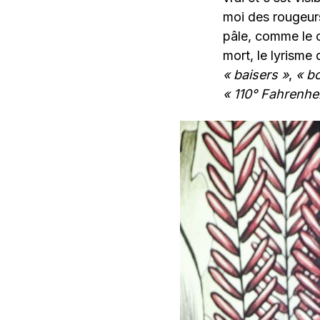
moi des rougeurs.
pâle, comme le c
mort, le lyrisme
« baisers »
,
« b
« 110° Fahrenhei