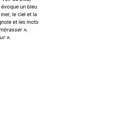
es évoque un bleu
er, le ciel et la
gnole et les mots
mbrasser »
,
ur ».