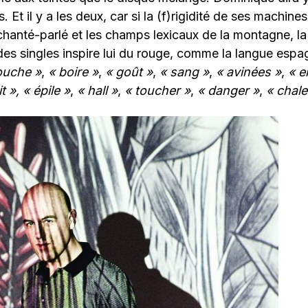
 Et il y a les deux, car si la (f)rigidité de ses machin
hanté-parlé et les champs lexicaux de la montagne, la m
 des singles inspire lui du rouge, comme la langue espa
ouche »
,
« boire »
,
« goût »
,
« sang »
,
« avinées »
,
« e
t »,
« épile »
,
« hall »
,
« toucher »
,
« danger »
,
« chale