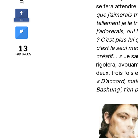
se fera attendre
que j’aimerais t
13
tellement je le 
j’adorerais, oui
? C’est plus lui
13
c’est le seul me
PARTAGES
créatif… »
Je sau
rigolera, avouan
deux, trois fois e
« D’accord, mais
Bashung’, t’en p