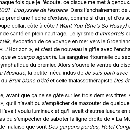
 chaque fois que je l’écoute, ce disque me met à genoux
2001 : L’odyssée de l’espace
. Dans l’enchainement de
e prend une flèche d’extase, comme si d’un jet d’os sor
upe collait côte à côte
I Want You (She’s So Heavy)
de santé en plein naufrage. Le lyrisme d’
Immortels
co
alik,
évocation de ce voyage en mer vers le Groenland 
 « L’Horizon », et c’est de nouveau la gifle avec l’enc
 que el cuerpo aguante
. La sanguine ritournelle du s
 lymphatique du premier. Alors s’ouvre le ventre du dis
a Musique,
la petite méca indus de
Je suis parti avec t
e du
Bruit blanc d’été
et celle thalassothérapiste
Des é
e, avant que ça ne se gâte sur les trois derniers titre
 », qu’il n’avait pu s’empêcher de mazouter de quelqu
l l’avait voulu lumineux et qu’il avait d’autres lueurs en 
as pu s’empêcher de saboter la ligne droite de « La M
 de malaise que sont
Des garçons perdus, Hotel Cong