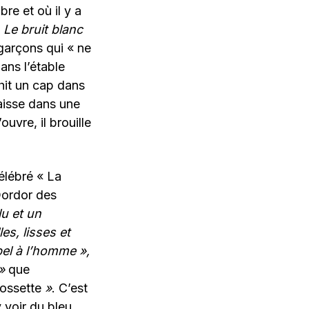
re et où il y a
t
Le bruit blanc
garçons qui « ne
dans l’étable
hit un cap dans
faisse dans une
ouvre, il brouille
célébré « La
Dordor des
u et un
les, lisses et
el à l’homme »,
»
que
Fossette
»
. C’est
 voir du bleu,