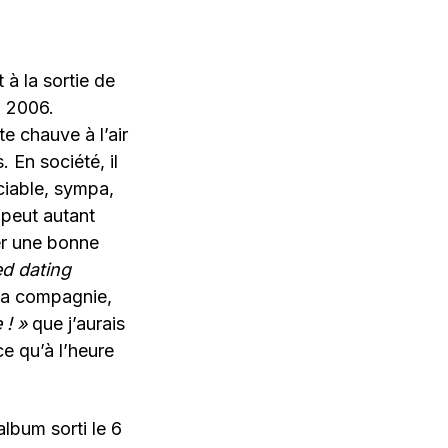
t à la sortie de
n 2006.
e chauve à l’air
 En société, il
ciable, sympa,
n peut autant
er une bonne
d dating
 sa compagnie,
 ! »
que j’aurais
ce qu’à l’heure
album sorti le 6