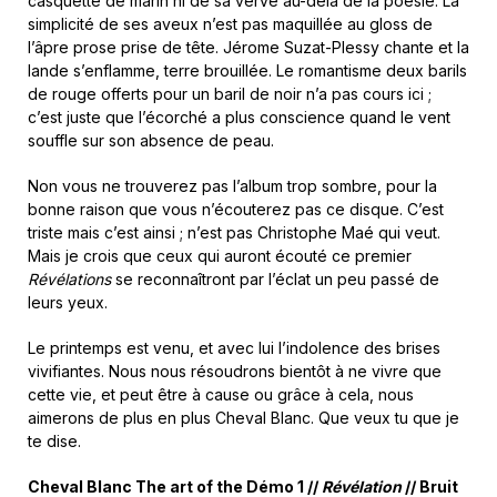
casquette de marin ni de sa verve au-delà de la poésie. La
simplicité de ses aveux n’est pas maquillée au gloss de
l’âpre prose prise de tête. Jérome Suzat-Plessy chante et la
lande s’enflamme, terre brouillée. Le romantisme deux barils
de rouge offerts pour un baril de noir n’a pas cours ici ;
c’est juste que l’écorché a plus conscience quand le vent
souffle sur son absence de peau.
Non vous ne trouverez pas l’album trop sombre, pour la
bonne raison que vous n’écouterez pas ce disque. C’est
triste mais c’est ainsi ; n’est pas Christophe Maé qui veut.
Mais je crois que ceux qui auront écouté ce premier
Révélations
se reconnaîtront par l’éclat un peu passé de
leurs yeux.
Le printemps est venu, et avec lui l’indolence des brises
vivifiantes. Nous nous résoudrons bientôt à ne vivre que
cette vie, et peut être à cause ou grâce à cela, nous
aimerons de plus en plus Cheval Blanc. Que veux tu que je
te dise.
Cheval Blanc
The art of the Démo 1 //
Révélation
// Bruit