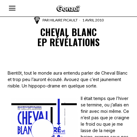
PAR
HILAIRE PICAULT
1 AVRIL 2010
CHEVAL BLANC
EP RÉVÉLATIONS
Bientôt, tout le monde aura entendu parler de Cheval Blanc
et trop peu l’auront écouté. Avouez que c’est jaunement
risible. Un hippopo-drame en quelque sorte.
Il était temps que l’hiver
se termine, ou j’allais en
finir avec moi même. Ce
n’est pas que je craigne
le froid ou que je me
lasse de la neige
beige-orange sous nos