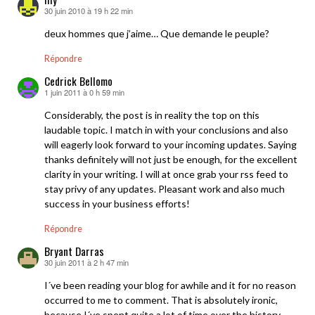
30 juin 2010 à 19 h 22 min
dit :
deux hommes que j’aime… Que demande le peuple?
Répondre
Cedrick Bellomo
1 juin 2011 à 0 h 59 min
dit :
Considerably, the post is in reality the top on this
laudable topic. I match in with your conclusions and also
will eagerly look forward to your incoming updates. Saying
thanks definitely will not just be enough, for the excellent
clarity in your writing. I will at once grab your rss feed to
stay privy of any updates. Pleasant work and also much
success in your business efforts!
Répondre
Bryant Darras
30 juin 2011 à 2 h 47 min
dit :
I´ve been reading your blog for awhile and it for no reason
occurred to me to comment. That is absolutely ironic,
because I´ve spent quite a lot of time over the history