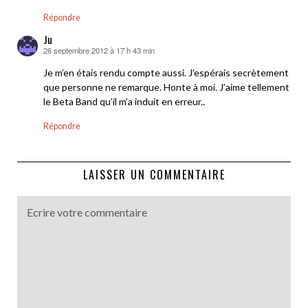
Répondre
Ju
26 septembre 2012 à 17 h 43 min
dit :
Je m’en étais rendu compte aussi. J’espérais secrètement
que personne ne remarque. Honte à moi. J’aime tellement
le Beta Band qu’il m’a induit en erreur..
Répondre
LAISSER UN COMMENTAIRE