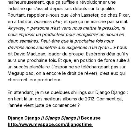
malheureusement, que ça suffise à révolutionner une
industrie qui s’assoit depuis ses débuts sur la qualité.
Pourtant, rappelons-nous que John Lasseter, de chez Pixar,
en a fait son
business plan,
et que ça ne marche pas si mal.
Anyway
, «
personne n’est venu nous mettre la pression, ni
nous imposer un producteur pour enregistrer un album en
deux semaines. Peut-être que la prochaine fois nous
devrons nous soumettre aux exigences d’un tyran…
» nous
dit David MacLean, leader du groupe. Espérons déjà qu’il y
aura une prochaine fois. Et que, en position de force suite à
un succès planétaire (l’espoir ne se téléchargeant pas sur
Megaupload, on a encore le droit de rêver), c’est eux qui
choisiront leur producteur.
En attendant, je mise quelques shillings sur Django Django :
on tient là un des meilleurs albums de 2012. Comment ça,
l’année vient juste de commencer ?
Django Django //
Django Django
// Because
http://www.myspace.com/djangotime