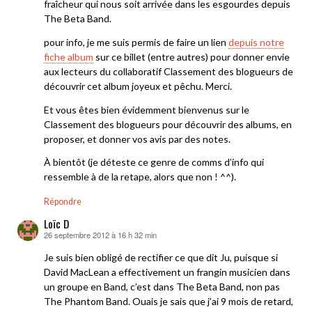
fraîcheur qui nous soit arrivée dans les esgourdes depuis
The Beta Band.
pour info, je me suis permis de faire un lien
depuis notre
fiche album
sur ce billet (entre autres) pour donner envie
aux lecteurs du collaboratif Classement des blogueurs de
découvrir cet album joyeux et pêchu. Merci.
Et vous êtes bien évidemment bienvenus sur le
Classement des blogueurs pour découvrir des albums, en
proposer, et donner vos avis par des notes.
À bientôt (je déteste ce genre de comms d’info qui
ressemble à de la retape, alors que non ! ^^).
Répondre
Loïc D
26 septembre 2012 à 16 h 32 min
dit :
Je suis bien obligé de rectifier ce que dit Ju, puisque si
David MacLean a effectivement un frangin musicien dans
un groupe en Band, c’est dans The Beta Band, non pas
The Phantom Band. Ouais je sais que j’ai 9 mois de retard,