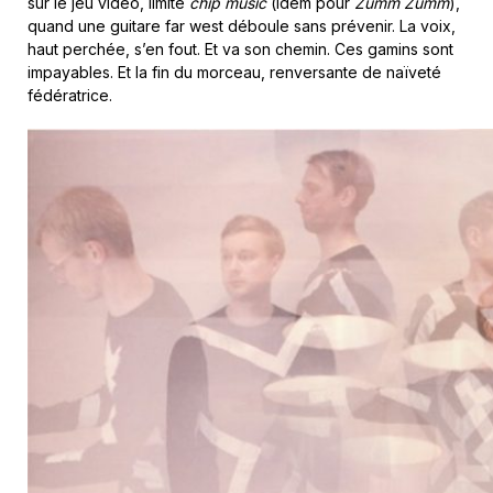
sur le jeu vidéo, limite
chip music
(idem pour
Zumm Zumm
),
quand une guitare far west déboule sans prévenir. La voix,
haut perchée, s’en fout. Et va son chemin. Ces gamins sont
impayables. Et la fin du morceau, renversante de naïveté
fédératrice.