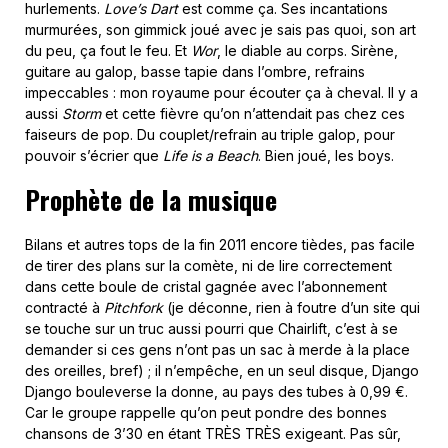
hurlements.
Love’s Dart
est comme ça. Ses incantations
murmurées, son gimmick joué avec je sais pas quoi, son art
du peu, ça fout le feu. Et
Wor
, le diable au corps. Sirène,
guitare au galop, basse tapie dans l’ombre, refrains
impeccables : mon royaume pour écouter ça à cheval. Il y a
aussi
Storm
et cette fièvre qu’on n’attendait pas chez ces
faiseurs de pop. Du couplet/refrain au triple galop, pour
pouvoir s’écrier que
Life is a Beach
. Bien joué, les boys.
Prophète de la musique
Bilans et autres tops de la fin 2011 encore tièdes, pas facile
de tirer des plans sur la comète, ni de lire correctement
dans cette boule de cristal gagnée avec l’abonnement
contracté à
Pitchfork
(je déconne, rien à foutre d’un site qui
se touche sur un truc aussi pourri que Chairlift, c’est à se
demander si ces gens n’ont pas un sac à merde à la place
des oreilles, bref) ; il n’empêche, en un seul disque, Django
Django bouleverse la donne, au pays des tubes à 0,99 €.
Car le groupe rappelle qu’on peut pondre des bonnes
chansons de 3’30 en étant TRÈS TRÈS exigeant. Pas sûr,