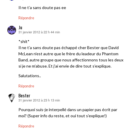
Il ne t’a sans doute pas ee
Répondre
Ju
31 janvier 2012 à 22 h 44 min
dit :
*shit*
Il ne t’a sans doute pas échappé cher Bester que David
McLean n’est autre que le frère du leadeur du Phantom
Band, autre groupe que nous affectionnons tous les deux
si je ne m’abuse. Et j’ai envie de dire tout s’explique.
Salutations..
Répondre
Bester
31 janvier 2012 à 23 h 13 min
dit :
Pourquoi suis-je interpellé dans un papier pas écrit par
moi? (Super info du reste, et oui tout s’explique!)
Répondre