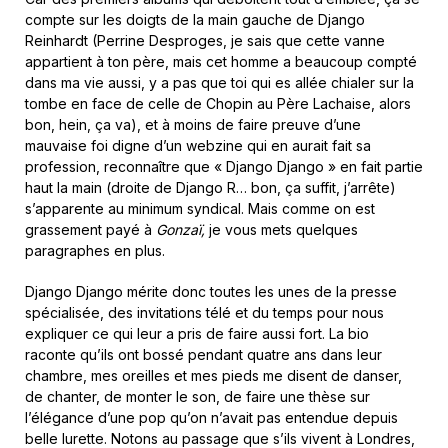
compte sur les doigts de la main gauche de Django
Reinhardt (Perrine Desproges, je sais que cette vanne
appartient à ton père, mais cet homme a beaucoup compté
dans ma vie aussi, y a pas que toi qui es allée chialer sur la
tombe en face de celle de Chopin au Père Lachaise, alors
bon, hein, ça va), et à moins de faire preuve d’une
mauvaise foi digne d’un webzine qui en aurait fait sa
profession, reconnaître que « Django Django » en fait partie
haut la main (droite de Django R… bon, ça suffit, j’arrête)
s’apparente au minimum syndical. Mais comme on est
grassement payé à
Gonzaï,
je vous mets quelques
paragraphes en plus.
Django Django mérite donc toutes les unes de la presse
spécialisée, des invitations télé et du temps pour nous
expliquer ce qui leur a pris de faire aussi fort. La bio
raconte qu’ils ont bossé pendant quatre ans dans leur
chambre, mes oreilles et mes pieds me disent de danser,
de chanter, de monter le son, de faire une thèse sur
l’élégance d’une pop qu’on n’avait pas entendue depuis
belle lurette. Notons au passage que s’ils vivent à Londres,