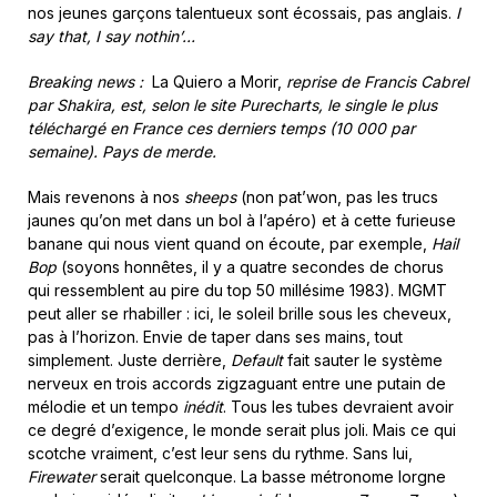
nos jeunes garçons talentueux sont écossais, pas anglais.
I
say that, I say nothin’…
Breaking news :
La Quiero a Morir,
reprise de Francis Cabrel
par Shakira, est, selon le site Purecharts, le single le plus
téléchargé en France ces derniers temps (10 000 par
semaine). Pays de merde.
Mais revenons à nos
sheeps
(non pat’won, pas les trucs
jaunes qu’on met dans un bol à l’apéro) et à cette furieuse
banane qui nous vient quand on écoute, par exemple,
Hail
Bop
(soyons honnêtes, il y a quatre secondes de chorus
qui ressemblent au pire du top 50 millésime 1983). MGMT
peut aller se rhabiller : ici, le soleil brille sous les cheveux,
pas à l’horizon. Envie de taper dans ses mains, tout
simplement. Juste derrière,
Default
fait sauter le système
nerveux en trois accords zigzaguant entre une putain de
mélodie et un tempo
inédit
. Tous les tubes devraient avoir
ce degré d’exigence, le monde serait plus joli. Mais ce qui
scotche vraiment, c’est leur sens du rythme. Sans lui,
Firewater
serait quelconque. La basse métronome lorgne