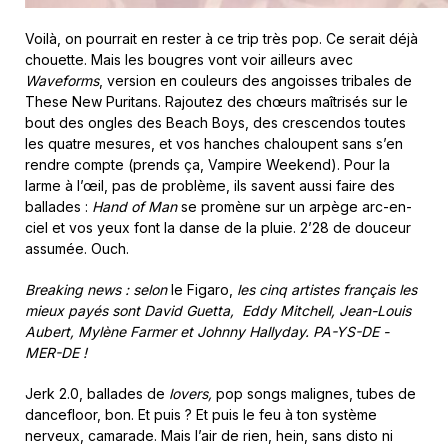
Voilà, on pourrait en rester à ce trip très pop. Ce serait déjà
chouette. Mais les bougres vont voir ailleurs avec
Waveforms
, version en couleurs des angoisses tribales de
These New Puritans. Rajoutez des chœurs maîtrisés sur le
bout des ongles des Beach Boys, des crescendos toutes
les quatre mesures, et vos hanches chaloupent sans s’en
rendre compte (prends ça, Vampire Weekend). Pour la
larme à l’œil, pas de problème, ils savent aussi faire des
ballades :
Hand of Man
se promène sur un arpège arc-en-
ciel et vos yeux font la danse de la pluie. 2’28 de douceur
assumée. Ouch.
Breaking news : selon
le Figaro,
les cinq artistes français les
mieux payés sont David Guetta, Eddy Mitchell, Jean-Louis
Aubert, Mylène Farmer et Johnny Hallyday. PA-YS-DE -
MER-DE !
Jerk 2.0, ballades de
lovers,
pop songs malignes, tubes de
dancefloor, bon. Et puis ? Et puis le feu à ton système
nerveux, camarade. Mais l’air de rien, hein, sans disto ni