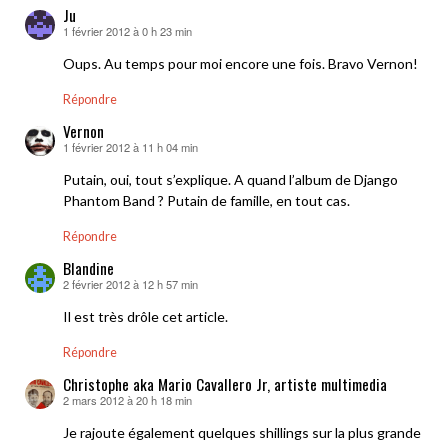
Ju
1 février 2012 à 0 h 23 min
dit :
Oups. Au temps pour moi encore une fois. Bravo Vernon!
Répondre
Vernon
1 février 2012 à 11 h 04 min
dit :
Putain, oui, tout s’explique. A quand l’album de Django
Phantom Band ? Putain de famille, en tout cas.
Répondre
Blandine
2 février 2012 à 12 h 57 min
dit :
Il est très drôle cet article.
Répondre
Christophe aka Mario Cavallero Jr, artiste multimedia
2 mars 2012 à 20 h 18 min
dit :
Je rajoute également quelques shillings sur la plus grande