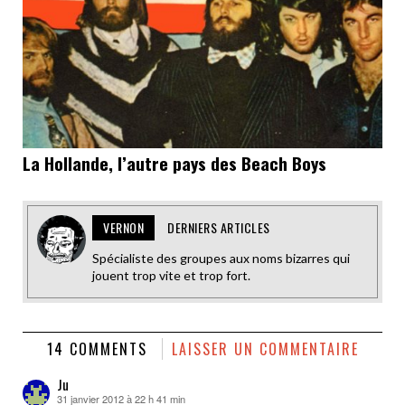
La Hollande, l’autre pays des Beach Boys
VERNON
DERNIERS ARTICLES
Spécialiste des groupes aux noms bizarres qui
jouent trop vite et trop fort.
14 COMMENTS
LAISSER UN COMMENTAIRE
Ju
31 janvier 2012 à 22 h 41 min
dit :