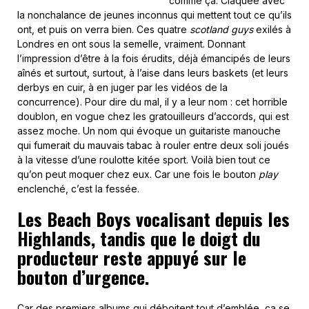
comme ça. Claquée avec
la nonchalance de jeunes inconnus qui mettent tout ce qu’ils
ont, et puis on verra bien. Ces quatre
scotland guys
exilés à
Londres en ont sous la semelle, vraiment. Donnant
l’impression d’être à la fois érudits, déjà émancipés de leurs
aînés et surtout, surtout, à l’aise dans leurs baskets (et leurs
derbys en cuir, à en juger par les vidéos de la
concurrence). Pour dire du mal, il y a leur nom : cet horrible
doublon, en vogue chez les gratouilleurs d’accords, qui est
assez moche. Un nom qui évoque un guitariste manouche
qui fumerait du mauvais tabac à rouler entre deux soli joués
à la vitesse d’une roulotte kitée sport. Voilà bien tout ce
qu’on peut moquer chez eux. Car une fois le bouton
play
enclenché, c’est la fessée.
Les Beach Boys vocalisant depuis les
Highlands, tandis que le doigt du
producteur reste appuyé sur le
bouton d’urgence.
Car des premiers albums qui déboitent tout d’emblée, ça se