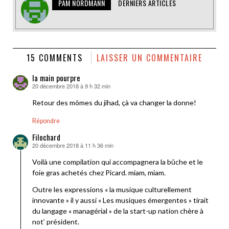
PAM NORDMANN
DERNIERS ARTICLES
15 COMMENTS
LAISSER UN COMMENTAIRE
la main pourpre
20 décembre 2018 à 9 h 32 min
dit :
Retour des mômes du jihad, çà va changer la donne!
Répondre
Filochard
20 décembre 2018 à 11 h 36 min
dit :
Voilà une compilation qui accompagnera la bûche et le
foie gras achetés chez Picard. miam, miam.
Outre les expressions « la musique culturellement
innovante » il y aussi « Les musiques émergentes » tirait
du langage « managérial » de la start-up nation chère à
not’ président.