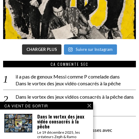
CHARGER PLUS
Suivre sur Instagram
CA COMMENTE SEC
il a pas de genoux Messi comme P comelade
dans
Dans le vortex des jeux vidéo consacrés à la pêche
Dans le vortex des jeux vidéos consacrés à la pêche
dans
PACÔME THIELLEMENT
CA VIENT DE SORTIR
La séance d’Hip Gnose
Dans le vortex des jeux
vidéo consacrés à la
La Patrie
dans
pêche
On a parlé Dolce Vita et lutte des classes avec
Le 19 décembre 2025, les
Bernardino Femminielli
créateurs Zeph & Ramo