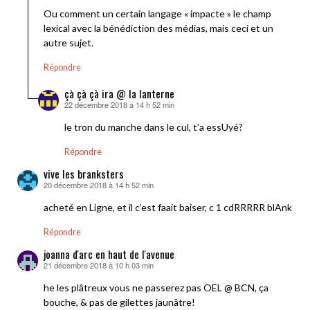
Ou comment un certain langage « impacte » le champ
lexical avec la bénédiction des médias, mais ceci et un
autre sujet.
Répondre
çà çà çà ira @ la lanterne
22 décembre 2018 à 14 h 52 min
dit :
le tron du manche dans le cul, t’a essUyé?
Répondre
vive les branksters
20 décembre 2018 à 14 h 52 min
dit :
acheté en Ligne, et il c’est faait baiser, c 1 cdRRRRR blAnk
Répondre
joanna d'arc en haut de l'avenue
21 décembre 2018 à 10 h 03 min
dit :
he les plâtreux vous ne passerez pas OEL @ BCN, ça
bouche, & pas de gilettes jaunâtre!