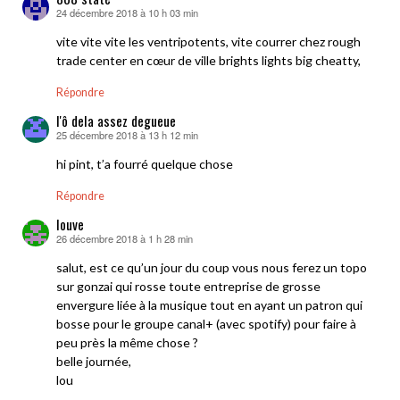
24 décembre 2018 à 10 h 03 min
dit :
vite vite vite les ventripotents, vite courrer chez rough
trade center en cœur de ville brights lights big cheatty,
Répondre
l'ô dela assez degueue
25 décembre 2018 à 13 h 12 min
dit :
hi pint, t’a fourré quelque chose
Répondre
louve
26 décembre 2018 à 1 h 28 min
dit :
salut, est ce qu’un jour du coup vous nous ferez un topo
sur gonzai qui rosse toute entreprise de grosse
envergure liée à la musique tout en ayant un patron qui
bosse pour le groupe canal+ (avec spotify) pour faire à
peu près la même chose ?
belle journée,
lou