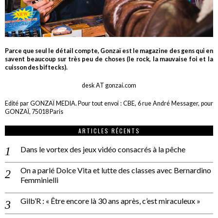
Parce que seul le détail compte, Gonzaï est le magazine des gens qui en
savent beaucoup sur très peu de choses (le rock, la mauvaise foi et la
cuisson des biftecks).
desk AT gonzai.com
Edité par GONZAÏ MEDIA. Pour tout envoi : CBE, 6 rue André Messager, pour
GONZAÏ, 75018 Paris
ARTICLES RÉCENTS
Dans le vortex des jeux vidéo consacrés à la pêche
On a parlé Dolce Vita et lutte des classes avec Bernardino
Femminielli
Gilb’R : « Être encore là 30 ans après, c’est miraculeux »