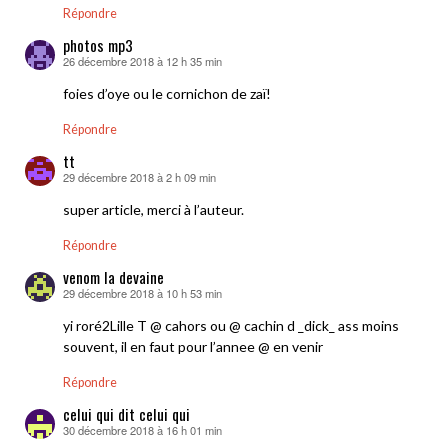
Répondre
photos mp3
26 décembre 2018 à 12 h 35 min
dit :
foies d’oye ou le cornichon de zaï!
Répondre
tt
29 décembre 2018 à 2 h 09 min
dit :
super article, merci à l’auteur.
Répondre
venom la devaine
29 décembre 2018 à 10 h 53 min
dit :
yi roré2Lille T @ cahors ou @ cachin d _dick_ ass moins
souvent, il en faut pour l’annee @ en venir
Répondre
celui qui dit celui qui
30 décembre 2018 à 16 h 01 min
dit :