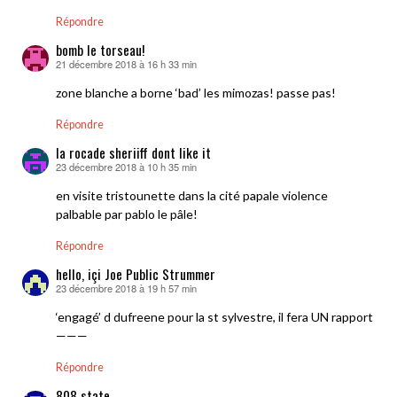
Répondre
bomb le torseau!
21 décembre 2018 à 16 h 33 min
dit :
zone blanche a borne ‘bad’ les mimozas! passe pas!
Répondre
la rocade sheriiff dont like it
23 décembre 2018 à 10 h 35 min
dit :
en visite tristounette dans la cité papale violence
palbable par pablo le pâle!
Répondre
hello, içi Joe Public Strummer
23 décembre 2018 à 19 h 57 min
dit :
‘engagé’ d dufreene pour la st sylvestre, il fera UN rapport
———
Répondre
808 state