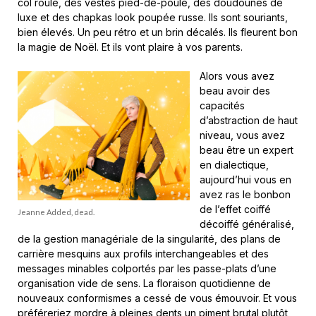
col roulé, des vestes pied-de-poule, des doudounes de
luxe et des chapkas look poupée russe. Ils sont souriants,
bien élevés. Un peu rétro et un brin décalés. Ils fleurent bon
la magie de Noël. Et ils vont plaire à vos parents.
Alors vous avez
beau avoir des
capacités
d’abstraction de haut
niveau, vous avez
beau être un expert
en dialectique,
aujourd’hui vous en
avez ras le bonbon
de l’effet coiffé
Jeanne Added, dead.
décoiffé généralisé,
de la gestion managériale de la singularité, des plans de
carrière mesquins aux profils interchangeables et des
messages minables colportés par les passe-plats d’une
organisation vide de sens. La floraison quotidienne de
nouveaux conformismes a cessé de vous émouvoir. Et vous
préféreriez mordre à pleines dents un piment brutal plutôt