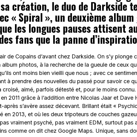
sa création, le duo de Darkside t
ec « Spiral », un deuxième album 
ue les longues pauses attisent au
 des fans que la panne d’inspirat
 air de Copains d’avant chez Darkside. On s’y plonge
n album photos, à la recherche de la gueule de ceux qu
u’ils ont moins bien vieilli que nous ; avec ce sentime
ant à prendre des nouvelles du passé pour savoir ce q
 croisé, aimé, parfois détesté et, pour le moins connu
 en 2011 grâce à l’addition entre Nicolas Jaar et Dave H
-après s’avère assez décevant. Brillant était « Psychi
ié en 2013, et où les deux tripoteurs de couches gazeu
 pas vraiment psyché, pas vraiment EDM, surtout pas a
ins comme on dit chez Google Maps. Unique, sans do