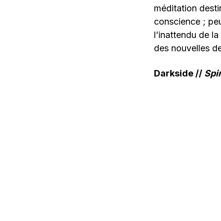
méditation dest
conscience ; peu
l’inattendu de la
des nouvelles de
Darkside //
Spir