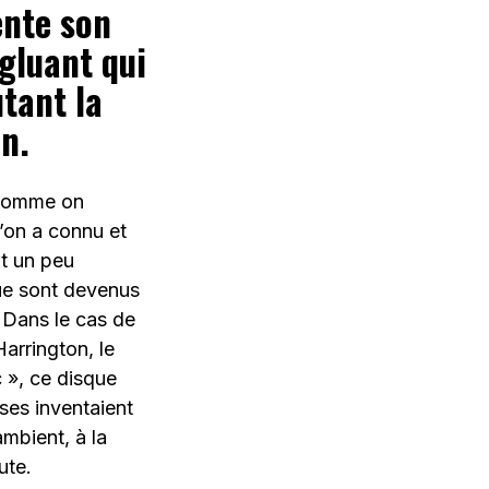
ente son
gluant qui
tant la
ion.
 comme on
’on a connu et
nt un peu
ue sont devenus
. Dans le cas de
arrington, le
c », ce disque
ses inventaient
mbient, à la
ute.