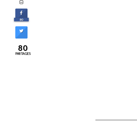
80
80
PARTAGES