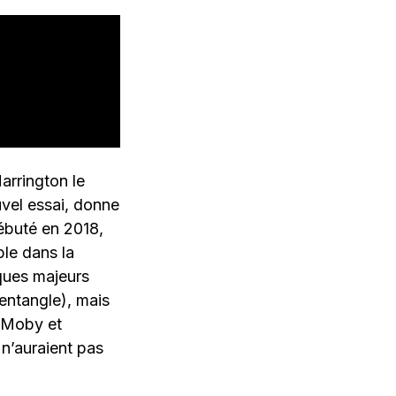
arrington le
uvel essai, donne
Débuté en 2018,
ble dans la
sques majeurs
entangle), mais
i Moby et
 n’auraient pas