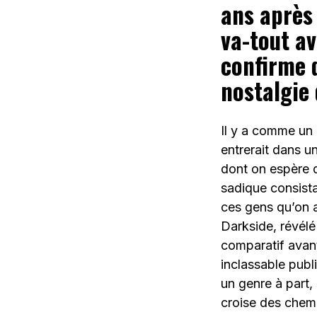
ans après 
va-tout av
confirme q
nostalgie
Il y a comme un
entrerait dans u
dont on espère q
sadique consist
ces gens qu’on a
Darkside, révélé
comparatif avant
inclassable publ
un genre à part,
croise des chem