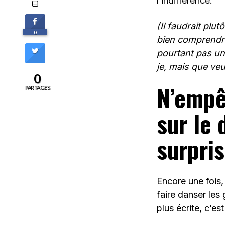
l’indifférence.
(Il faudrait plut
0
bien comprendre
pourtant pas un 
je, mais que ve
0
N’empê
PARTAGES
sur le 
surpri
Encore une fois,
faire danser les
plus écrite, c’est