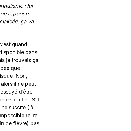
nalisme : lui
’une réponse
cialisée, ça va
 c’est quand
disponible dans
is je trouvais ça
idée que
isque. Non,
alors il ne peut
 essayé d’être
me reprocher. S’il
l ne suscite (là
impossible relire
in de fièvre) pas