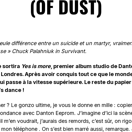
(OF DUST)
eule différence entre un suicide et un martyr, vraiment
se » Chuck Palahniuk in
Survivant.
 sortira
Yes is more
, premier album studio de Dan
à Londres. Après avoir conquis tout ce que le mon
 qui passe à la vitesse supérieure. Le reste du papi
’s dance !
ner ? Le gonzo ultime, je vous le donne en mille : copie
pondance avec Danton Eeprom. J’imagine d’ici la scène
 il m’en voudrait, j’aurais des remords, c’est sûr, on rigo
é mon téléphone . On s’est bien marré aussi, remarque. 