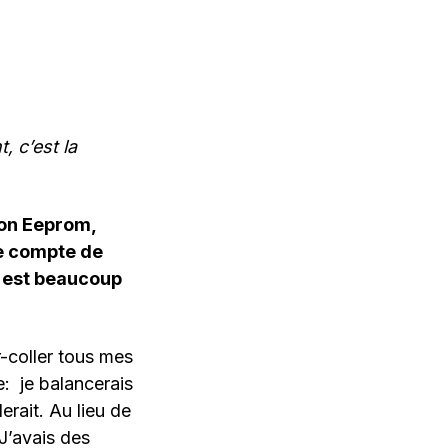
, c’est la
ton Eeprom,
de compte de
er est beaucoup
r-coller tous mes
: je balancerais
lerait. Au lieu de
J’avais des