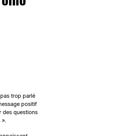
 pas trop parlé
 message positif
r des questions
 ».
connaissent