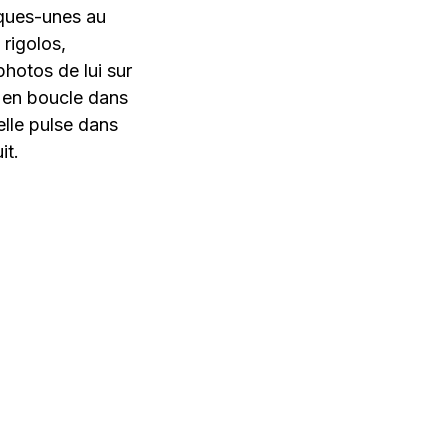
lques-unes au
 rigolos,
photos de lui sur
it en boucle dans
elle pulse dans
it.