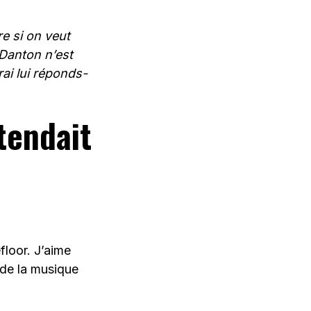
re si on veut
 Danton n’est
rai lui réponds-
tendait
floor. J’aime
 de la musique