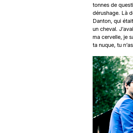
tonnes de questi
dérushage. Là de
Danton, qui étai
un cheval. J’avai
ma cervelle, je 
ta nuque, tu n’as 