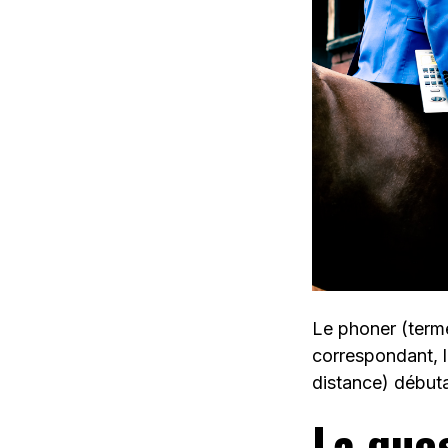
Le phoner (terme
correspondant, l
distance) débu
La que