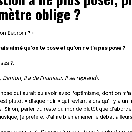
omètre oblige ?
ton Eeprom ? »
rais aimé qu’on te pose et qu’on ne t’a pas posé ?
ises ?.
, Danton, il a de l’humour. Il se reprend
).
hose qui aurait eu avoir avec l’optimisme, dont on m’a
est plutôt « disque noir » qui revient alors qu’il y a un
. Sinon, parler du reste du monde plutôt que d’aborde
usique, je préfère. J’aime bien amener le débat ailleurs
j’avais remarqué. Depuis cinq ans, tous les clubbers 