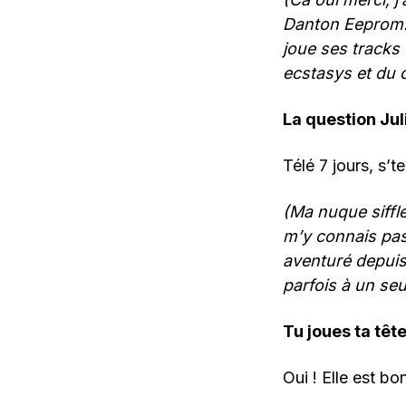
Danton Eeprom. 
joue ses tracks 
ecstasys et du 
La question Jul
Télé 7 jours, s’te
(Ma nuque siffl
m’y connais pas
aventuré depuis
parfois à un se
Tu joues ta têt
Oui ! Elle est bo