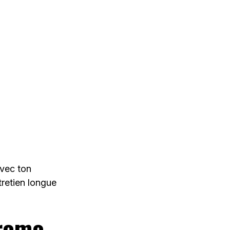
avec ton
tretien longue
promo