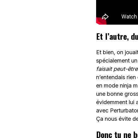
Et l’autre, d
Et bien, on joua
spécialement un 
faisait peut-êt
n’entendais rien
en mode ninja mo
une bonne grosse 
évidemment lui a 
avec Perturbator
Ça nous évite de
Donc tu ne b