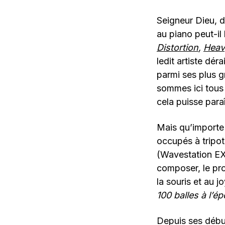
Seigneur Dieu, d
au piano peut-il
Distortion
,
Heavy
ledit artiste dé
parmi ses plus g
sommes ici tous 
cela puisse para
Mais qu’importe p
occupés à tripot
(Wavestation EX
composer, le pr
la souris et au 
100 balles à l’
Depuis ses début