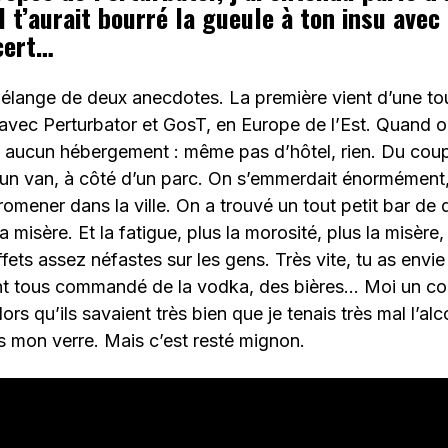
il t’aurait bourré la gueule à ton insu avec
cert…
mélange de deux anecdotes. La première vient d’une to
 avec Perturbator et GosT, en Europe de l’Est. Quand on
it aucun hébergement : même pas d’hôtel, rien. Du cou
 un van, à côté d’un parc. On s’emmerdait énormément,
romener dans la ville. On a trouvé un tout petit bar de 
la misère. Et la fatigue, plus la morosité, plus la misère,
fets assez néfastes sur les gens. Très vite, tu as envie
 ont tous commandé de la vodka, des bières… Moi un 
lors qu’ils savaient très bien que je tenais très mal l’alc
 mon verre. Mais c’est resté mignon.