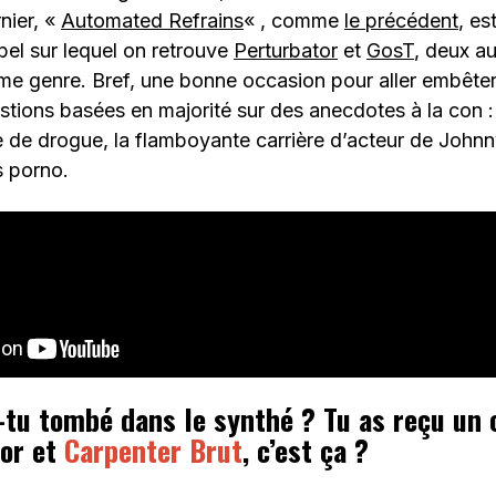
nier, «
Automated Refrains
« , comme
le précédent
, es
bel sur lequel on retrouve
Perturbator
et
GosT
, deux a
e genre. Bref, une bonne occasion pour aller embête
stions basées en majorité sur des anecdotes à la con :
 de drogue, la flamboyante carrière d’acteur de Johnny
s porno.
tu tombé dans le synthé ? Tu as reçu un 
tor et
Carpenter Brut
, c’est ça ?