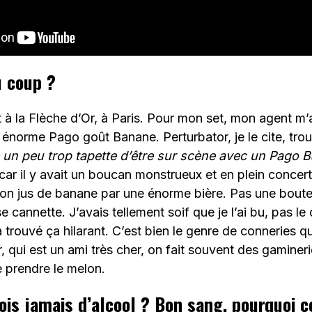
u coup ?
it à la Flèche d’Or, à Paris. Pour mon set, mon agent m’
énorme Pago goût Banane. Perturbator, je le cite, trou
re un peu trop tapette d’être sur scène avec un Pago 
 car il y avait un boucan monstrueux et en plein concert
n jus de banane par une énorme bière. Pas une boutei
cannette. J’avais tellement soif que je l’ai bu, pas le 
trouvé ça hilarant. C’est bien le genre de conneries qui 
, qui est un ami très cher, on fait souvent des gamine
 prendre le melon.
ois jamais d’alcool ? Bon sang, pourquoi ce