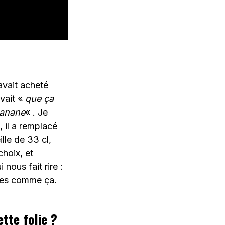
avait acheté
vait «
que ça
Banane
« . Je
, il a remplacé
lle de 33 cl,
choix, et
nous fait rire :
ries comme ça.
tte folie ?