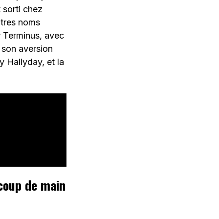
t sorti chez
utres noms
r Terminus, avec
 son aversion
 Hallyday, et la
coup de main