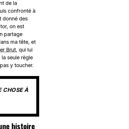
t de la
uis confronté à
nt donné des
tor, on est
en partage
ans ma tête, et
er Brut
, qui lui
 la seule règle
 pas y toucher.
E CHOSE À
une histoire