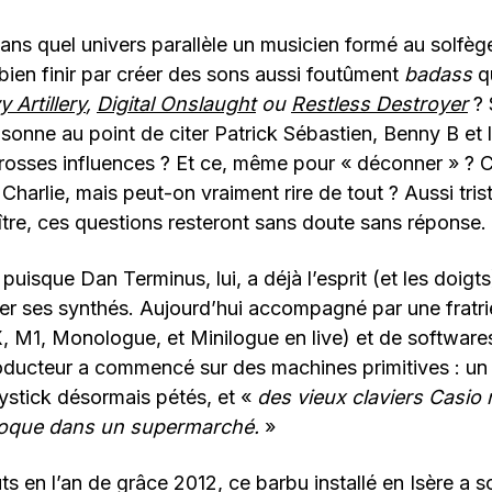
ans quel univers parallèle un musicien formé au solfège
 bien finir par créer des sons aussi foutûment
badass
q
 Artillery
,
Digital Onslaught
ou
Restless Destroyer
?
raisonne au point de citer Patrick Sébastien, Benny B et
rosses influences ? Et ce, même pour « déconner » ? C
Charlie, mais peut-on vraiment rire de tout ? Aussi tris
ître, ces questions resteront sans doute sans réponse.
uisque Dan Terminus, lui, a déjà l’esprit (et les doigts
er ses synthés. Aujourd’hui accompagné par une fratr
, M1, Monologue, et Minilogue en live) et de software
oducteur a commencé sur des machines primitives : un
joystick désormais pétés, et «
des vieux claviers Casio
époque dans un supermarché.
»
s en l’an de grâce 2012, ce barbu installé en Isère a so