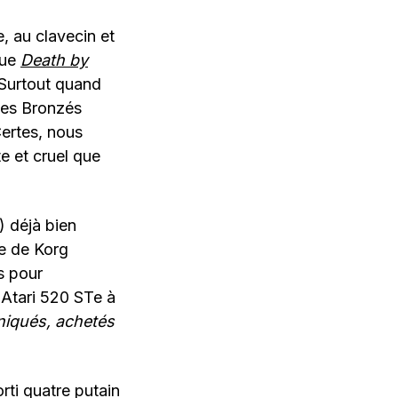
, au clavecin et
ue
Death by
 Surtout quand
 les Bronzés
ertes, nous
te et cruel que
) déjà bien
ie de Korg
s pour
 Atari 520 STe à
 niqués, achetés
rti quatre putain