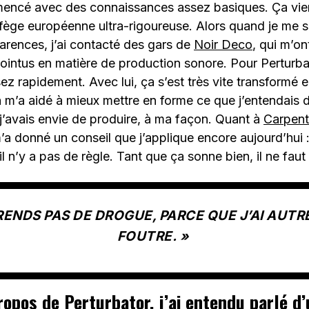
mmencé avec des connaissances assez basiques. Ça vien
fège européenne ultra-rigoureuse. Alors quand je me s
arences, j’ai contacté des gars de
Noir Deco
, qui m’o
ointus en matière de production sonore. Pour Perturba
z rapidement. Avec lui, ça s’est très vite transformé 
 m’a aidé à mieux mettre en forme ce que j’entendais d
j’avais envie de produire, à ma façon. Quant à
Carpent
 m’a donné un conseil que j’applique encore aujourd’hui :
il n’y a pas de règle. Tant que ça sonne bien, il ne faut
PRENDS PAS DE DROGUE, PARCE QUE J’AI AUTR
FOUTRE. »
ropos de Perturbator, j’ai entendu parlé d’