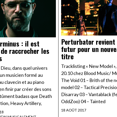
Perturbator revient
rminus : il est
futur pour un nouv
de raccrocher les
titre
s
Tracklisting « New Model », 
 Dieu, dans quel univers
20.10 chez Blood Music/ M
 un musicien formé au
The Void 01 – Brith of the 
au clavecin et au piano
model 02 – Tactical Precisi
ien finir par créer des sons
Disarray 03 – Vantablack (f
utûment badass que Death
OddZoo) 04 – Tainted
tion, Heavy Artillery,
18 AOÛT 2017
18
IEW
·
MUSICALEMENT