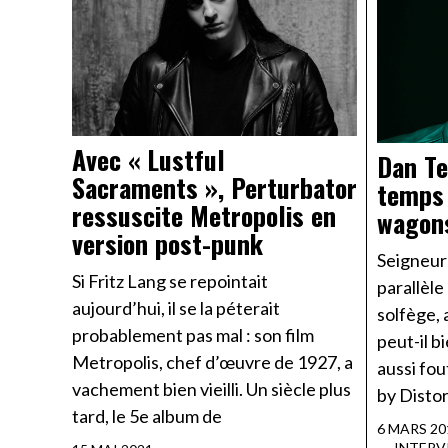
Avec « Lustful
Dan Te
Sacraments », Perturbator
temps 
ressuscite Metropolis en
wagon
version post-punk
Seigneur
Si Fritz Lang se repointait
parallèle
aujourd’hui, il se la péterait
solfège, 
probablement pas mal : son film
peut-il b
Metropolis, chef d’œuvre de 1927, a
aussi fo
vachement bien vieilli. Un siècle plus
by Distor
tard, le 5e album de
6 MARS 20
INTERV