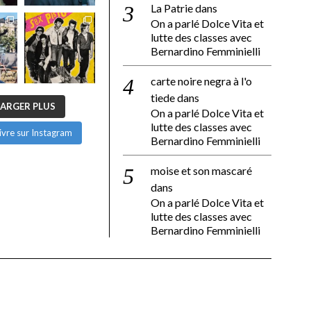
La Patrie
dans
On a parlé Dolce Vita et
lutte des classes avec
Bernardino Femminielli
carte noire negra à l'o
tiede
dans
ARGER PLUS
On a parlé Dolce Vita et
lutte des classes avec
ivre sur Instagram
Bernardino Femminielli
moise et son mascaré
dans
On a parlé Dolce Vita et
lutte des classes avec
Bernardino Femminielli