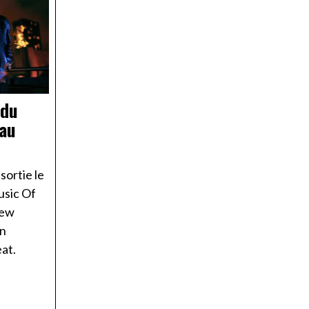
 du
eau
sortie le
usic Of
new
on
eat.