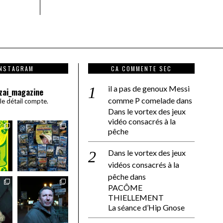
INSTAGRAM
CA COMMENTE SEC
il a pas de genoux Messi
zai_magazine
comme P comelade
dans
 le détail compte.
Dans le vortex des jeux
vidéo consacrés à la
pêche
Dans le vortex des jeux
vidéos consacrés à la
pêche
dans
PACÔME
THIELLEMENT
La séance d’Hip Gnose