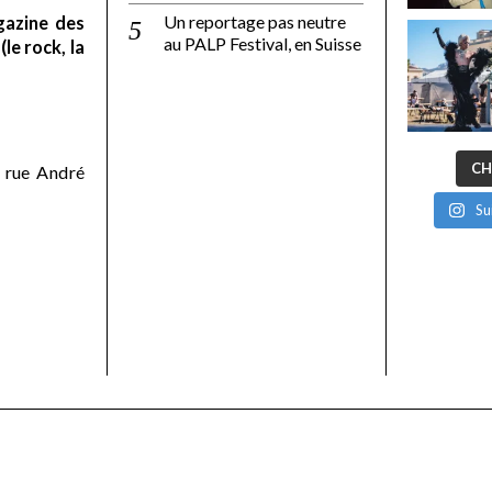
Un reportage pas neutre
gazine des
au PALP Festival, en Suisse
le rock, la
CH
 rue André
Su