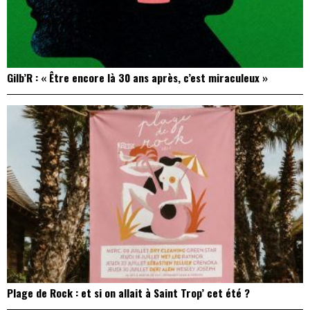
Gilb’R : « Être encore là 30 ans après, c’est miraculeux »
Plage de Rock : et si on allait à Saint Trop’ cet été ?