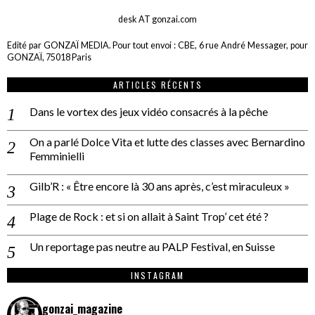
desk AT gonzai.com
Edité par GONZAÏ MEDIA. Pour tout envoi : CBE, 6 rue André Messager, pour
GONZAÏ, 75018 Paris
ARTICLES RÉCENTS
Dans le vortex des jeux vidéo consacrés à la pêche
On a parlé Dolce Vita et lutte des classes avec Bernardino
Femminielli
Gilb’R : « Être encore là 30 ans après, c’est miraculeux »
Plage de Rock : et si on allait à Saint Trop’ cet été ?
Un reportage pas neutre au PALP Festival, en Suisse
INSTAGRAM
gonzai_magazine