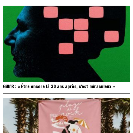
Gilb’R : « Être encore là 30 ans après, c’est miraculeux »