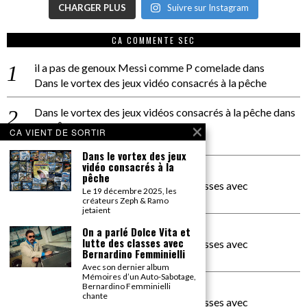
CHARGER PLUS
Suivre sur Instagram
CA COMMENTE SEC
il a pas de genoux Messi comme P comelade
dans
Dans le vortex des jeux vidéo consacrés à la pêche
Dans le vortex des jeux vidéos consacrés à la pêche
dans
PACÔME THIELLEMENT
CA VIENT DE SORTIR
La séance d’Hip Gnose
Dans le vortex des jeux
vidéo consacrés à la
La Patrie
dans
pêche
On a parlé Dolce Vita et lutte des classes avec
Le 19 décembre 2025, les
Bernardino Femminielli
créateurs Zeph & Ramo
jetaient
carte noire negra à l'o tiede
dans
On a parlé Dolce Vita et
lutte des classes avec
On a parlé Dolce Vita et lutte des classes avec
Bernardino Femminielli
Bernardino Femminielli
Avec son dernier album
Mémoires d’un Auto-Sabotage,
moise et son mascaré
dans
Bernardino Femminielli
chante
On a parlé Dolce Vita et lutte des classes avec