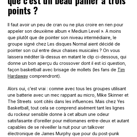
que c’est un beau panier à trois
points ?
Il faut avoir un peu de cran ou ne plus croire en rien pour
appeler son deuxième album « Medium Level ». A moins
que plutôt que de pointer son niveau intermédiaire, le
groupe signé chez Les disques Normal aient décidé de
pointer son cul entre deux chaises musicales ? On vous
laissera méditer là-dessus en matant le clip ci-dessous, qui
donne un bon aperçu du crossover dont il est ici question,
façon basketball avec brisage de mollets (les fans de
Tim
Hardaway
comprendront).
Alors oui, c’est vrai : comme avec tous les groupes utilisant
une batterie avec un mec rappant au micro, Mike Skinner et
The Streets sont cités dans les influences. Mais chez Yes
Basketball, tout cela se comprend aisément tant les lignes
du rockeur sensible donne à cet album une odeur
satisfaisante d’oreiller pour mélomanes entre-deux et autant
capables de se réveiller la nuit pour un talkover
électronique de James Murphy que pour du post-punk