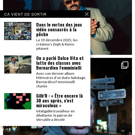
CA VIENT DE SORTIR
Dans le vortex des jeux
vidéo consacrés à la
pêche
Le 19 décembre 2025, les
créateurs Zeph & Ramo
jetaient
On a parlé Dolce Vita et
lutte des classes avec
Bernardino Femminielli
Avec son dernier album
Mémoires d’un Auto-Sabotage,
Bernardino Femminielli
chante
Gilb’R : « Être encore là
30 ans après, c’est
miraculeux »
Infatigable travailleur en
dilettante, le patron de
Versatile a décidé