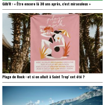
Gilb’R : « Être encore là 30 ans après, c’est miraculeux »
Plage de Rock : et si on allait à Saint Trop’ cet été ?