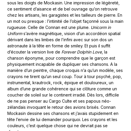
sous les doigts de Mockasin. Une impression de légèreté,
ce sentiment d’aisance et de bel ouvrage qu’on retrouve
chez les artisans, les garagistes et les tailleurs de pierre. En
un mot ou presque : l’intimité de l’objet façonné sous la main
rugueuse. Celle de Connan est une plume.
Unicorm in
Uniform
s’avère magnétique, vision d’un accordéon spatial
dérivant dans les limbes de l’infini avec sur son dos un
astronaute à la tête en forme de smiley. Et puis il suffit
d’écouter la version live de
Forever Dolphin Love
, la
chanson éponyme, pour comprendre que le garçon est
physiquement incapable de dupliquer ses chansons. A la
manière d’un peintre, chaque croquis n’a qu’un modèle, ses
crayons ne tirent qu’un seul coup. Tour à tour psyché, pop,
instrumental, krautrock, rock, épique et douloureux, un
album d’une grande cohérence qui se clôture comme un
coucher de soleil sur le continent irradié. Dès lors, difficile
de ne pas penser au Cargo Culte et ses papous néo-
zélandais invoquant le retour des avions brisés. Connan
Mockasin dessine ses chansons et j’avais stupidement en
tête l’envie de lui demander pourquoi. Les crayons et les
couleurs, c’est quelque chose qui ne devrait pas se