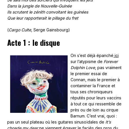
Dans la jungle de Nouvelle-Guinée
Ils scrutent le zénith convoitant les guinées
Que leur rapporterait le pillage du fret
(
Cargo Culte
, Serge Gainsbourg)
Acte 1 : le disque
On s’est déjà épanché
ici
sur l’atypisme de
Forever
Dolphin Love
, pas vraiment
le premier essai de
Connan, mais le premier à
contaminer la France et
tous ses chroniqueurs
réputés pour leurs vaccins
à tout ce qui ressemble de
près ou de loin au cirque
Barnum. C’est vrai, quoi :
pas un seul plateau où les guitares sinusoïdales de
It’s
choade my dear
ne viennent égayer le faciès des pros du