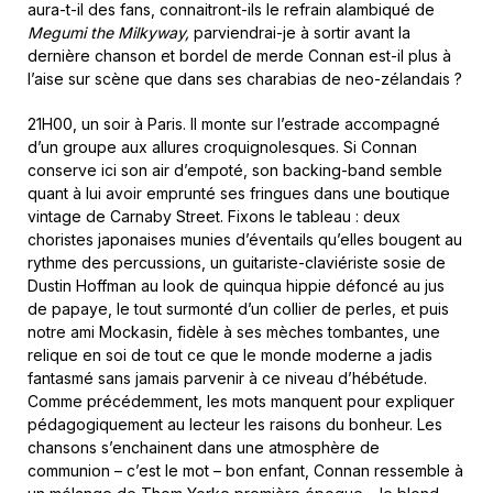
aura-t-il des fans, connaitront-ils le refrain alambiqué de
Megumi the Milkyway,
parviendrai-je à sortir avant la
dernière chanson et bordel de merde Connan est-il plus à
l’aise sur scène que dans ses charabias de neo-zélandais ?
21H00, un soir à Paris. Il monte sur l’estrade accompagné
d’un groupe aux allures croquignolesques. Si Connan
conserve ici son air d’empoté, son backing-band semble
quant à lui avoir emprunté ses fringues dans une boutique
vintage de Carnaby Street. Fixons le tableau : deux
choristes japonaises munies d’éventails qu’elles bougent au
rythme des percussions, un guitariste-claviériste sosie de
Dustin Hoffman au look de quinqua hippie défoncé au jus
de papaye, le tout surmonté d’un collier de perles, et puis
notre ami Mockasin, fidèle à ses mèches tombantes, une
relique en soi de tout ce que le monde moderne a jadis
fantasmé sans jamais parvenir à ce niveau d’hébétude.
Comme précédemment, les mots manquent pour expliquer
pédagogiquement au lecteur les raisons du bonheur. Les
chansons s’enchainent dans une atmosphère de
communion – c’est le mot – bon enfant, Connan ressemble à