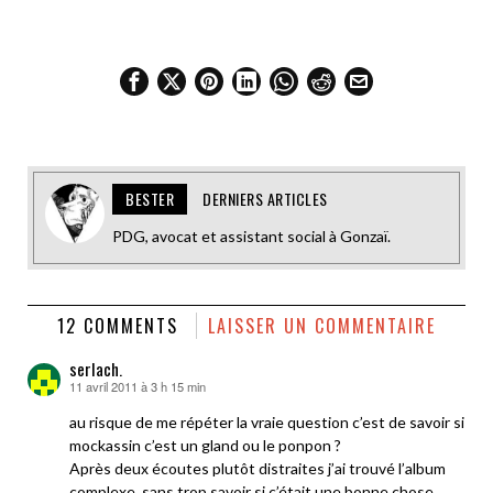
BESTER
DERNIERS ARTICLES
PDG, avocat et assistant social à Gonzaï.
12 COMMENTS
LAISSER UN COMMENTAIRE
serlach.
11 avril 2011 à 3 h 15 min
dit :
au risque de me répéter la vraie question c’est de savoir si
mockassin c’est un gland ou le ponpon ?
Après deux écoutes plutôt distraites j’ai trouvé l’album
complexe, sans trop savoir si c’était une bonne chose,