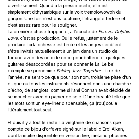
divertissement. Quand à la presse écrite, elle est
simplement dithyrambique sur la voix tremolowowoh du
garçon. Une fois n’est pas coutume, l’étrangeté fédère et
c’est assez rare pour le souligner.
La première chose frappante, à l’écoute de
Forever Dolphin
Love
, c’est sa production. Ou le refus, justement de le
produire. Ici la richesse est brute et les anges semblent
s’être invités mutuellement à un jam dans un studio de
fortune avec des noix de coco pour batterie et quelques
guitares désaccordées pour se donner le La. Le bel
exemple se prénomme
Faking Jazz Together
– titre de
l’année, ne serait-ce que pour son nom, troisième piste d’un
disque où tous les instruments résonnent dans une chambre
d’écho, de sanglots, comme si l’ami Connan avait décidé de
se moucher avec du papier de soie. D’une beauté telle que
les mots sont un eye-liner dispensable, ça (rou)coule
littéralement tout seul.
Et puis il y a tout le reste. La vingtaine de chansons que
compte ce bijou d’orfèvre signé sur le label d’Erol Alkan,
dont la moitié disponible en version live, métamorphosées