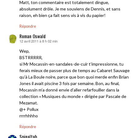
Matt, ton commentaire est totalement dingue,
absolument drôle. Je me souviens de Dennis, et sans
raison, eh bien ça fait sens vis à vis du papier!
Répondre
Roman Oswald
12 avril 2011 à 8 h 02 min
dit :
Wep,
BSTRRRRR,
si Mr Mocassin-en-sandales-de-cuir t’impressionne, tu
ferais mieux de passer plus de temps au Cabaret Sauvage
qu’à La Boule noire, parce que bon quoi merde enfin Brian
Jones il avait piscine 3 fois par semaine. Bon, au final,
Mocassin m’a donné envie d’aller refarfouiller dans la
collection « Musiques du monde » dirigée par Pascale de
Mezamat.
@+ Pollux
rrrrhhhho
Répondre
Spinaltab