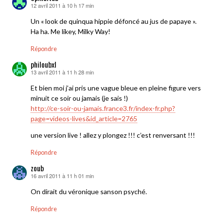
12 avril 2011 à 10 h 17 min
dit :
Un « look de quinqua hippie défoncé au jus de papaye ».
Ha ha. Me likey, Milky Way!
Répondre
philoubxl
13 avril 2011 à 11 h 28 min
dit :
Et bien moi j’ai pris une vague bleue en pleine figure vers
minuit ce soir ou jamais (je sais !)
http://ce-soir-ou-jamais.france3.fr/index-fr.php?
page=videos-lives&id_article=2765
une version live ! allez y plongez !!! c’est renversant !!!
Répondre
zoub
16 avril 2011 à 11 h 01 min
dit :
On dirait du véronique sanson psyché.
Répondre