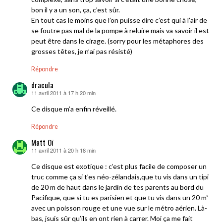
bon il y a un son, ça, c’est sûr.
En tout cas le moins que l’on puisse dire c’est qui à l’air de
se foutre pas mal de la pompe à reluire mais va savoir il est
peut être dans le cirage. (sorry pour les métaphores des
grosses têtes, je n’ai pas résisté)
Répondre
dracula
11 avril 2011 à 17 h 20 min
dit :
Ce disque m’a enfin réveillé.
Répondre
Matt Oï
11 avril 2011 à 20 h 18 min
dit :
Ce disque est exotique : c’est plus facile de composer un
truc comme ça si t’es néo-zélandais,que tu vis dans un tipi
de 20 m de haut dans le jardin de tes parents au bord du
Pacifique, que si tu es parisien et que tu vis dans un 20 m²
avec un poisson rouge et une vue sur le métro aérien. Là-
bas, jsuis sûr qu’ils en ont rien à carrer. Moi ça me fait