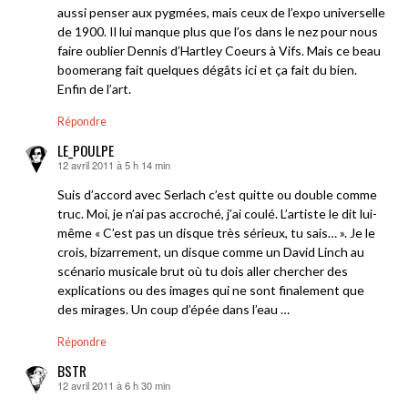
aussi penser aux pygmées, mais ceux de l’expo universelle
de 1900. Il lui manque plus que l’os dans le nez pour nous
faire oublier Dennis d’Hartley Coeurs à Vifs. Mais ce beau
boomerang fait quelques dégâts ici et ça fait du bien.
Enfin de l’art.
Répondre
LE_POULPE
12 avril 2011 à 5 h 14 min
dit :
Suis d’accord avec Serlach c’est quitte ou double comme
truc. Moi, je n’ai pas accroché, j’ai coulé. L’artiste le dit lui-
même « C’est pas un disque très sérieux, tu sais… ». Je le
crois, bizarrement, un disque comme un David Linch au
scénario musicale brut où tu dois aller chercher des
explications ou des images qui ne sont finalement que
des mirages. Un coup d’épée dans l’eau …
Répondre
BSTR
12 avril 2011 à 6 h 30 min
dit :