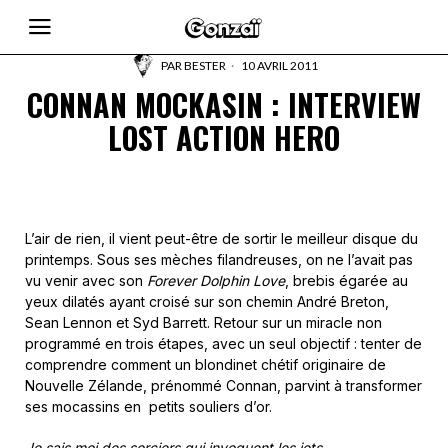
PAR
BESTER
10 AVRIL 2011
CONNAN MOCKASIN : INTERVIEW
LOST ACTION HERO
L’air de rien, il vient peut-être de sortir le meilleur disque du
printemps. Sous ses mèches filandreuses, on ne l’avait pas
vu venir avec son
Forever Dolphin Love
, brebis égarée au
yeux dilatés ayant croisé sur son chemin André Breton,
Sean Lennon et Syd Barrett. Retour sur un miracle non
programmé en trois étapes, avec un seul objectif : tenter de
comprendre comment un blondinet chétif originaire de
Nouvelle Zélande, prénommé Connan, parvint à transformer
ses mocassins en petits souliers d’or.
Je sais moi des sorciers qui invoquent les jets