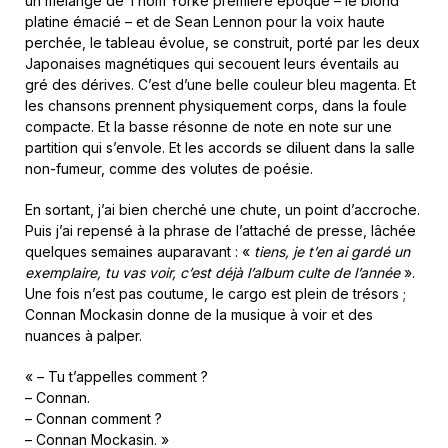
un mélange de Thom Yorke première époque – le blond
platine émacié – et de Sean Lennon pour la voix haute
perchée, le tableau évolue, se construit, porté par les deux
Japonaises magnétiques qui secouent leurs éventails au
gré des dérives. C’est d’une belle couleur bleu magenta. Et
les chansons prennent physiquement corps, dans la foule
compacte. Et la basse résonne de note en note sur une
partition qui s’envole. Et les accords se diluent dans la salle
non-fumeur, comme des volutes de poésie.
En sortant, j’ai bien cherché une chute, un point d’accroche.
Puis j’ai repensé à la phrase de l’attaché de presse, lâchée
quelques semaines auparavant : «
tiens, je t’en ai gardé un
exemplaire, tu vas voir, c’est déjà l’album culte de l’année
».
Une fois n’est pas coutume, le cargo est plein de trésors ;
Connan Mockasin donne de la musique à voir et des
nuances à palper.
« – Tu t’appelles comment ?
– Connan.
– Connan comment ?
– Connan Mockasin. »