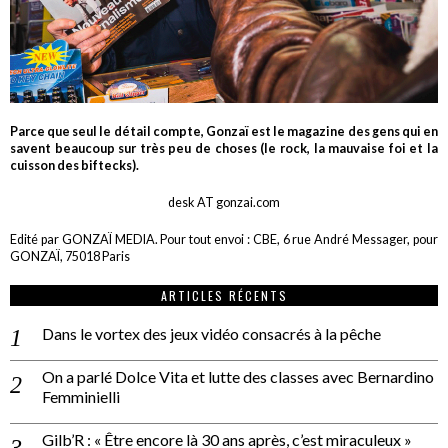
Parce que seul le détail compte, Gonzaï est le magazine des gens qui en
savent beaucoup sur très peu de choses (le rock, la mauvaise foi et la
cuisson des biftecks).
desk AT gonzai.com
Edité par GONZAÏ MEDIA. Pour tout envoi : CBE, 6 rue André Messager, pour
GONZAÏ, 75018 Paris
ARTICLES RÉCENTS
Dans le vortex des jeux vidéo consacrés à la pêche
On a parlé Dolce Vita et lutte des classes avec Bernardino
Femminielli
Gilb’R : « Être encore là 30 ans après, c’est miraculeux »