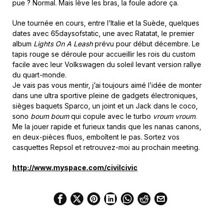
pue ? Normal. Mais lève les bras, la foule adore ça.
Une tournée en cours, entre l’Italie et la Suède, quelques
dates avec 65daysofstatic, une avec Ratatat, le premier
album
Lights On A Leash
prévu pour début décembre. Le
tapis rouge se déroule pour accueillir les rois du custom
facile avec leur Volkswagen du soleil levant version rallye
du quart-monde.
Je vais pas vous mentir, j’ai toujours aimé l’idée de monter
dans une ultra sportive pleine de gadgets électroniques,
sièges baquets Sparco, un joint et un Jack dans le coco,
sono
boum boum
qui copule avec le turbo
vroum vroum
.
Me la jouer rapide et furieux tandis que les nanas canons,
en deux-pièces fluos, emboîtent le pas. Sortez vos
casquettes Repsol et retrouvez-moi au prochain meeting.
http://www.myspace.com/civilcivic