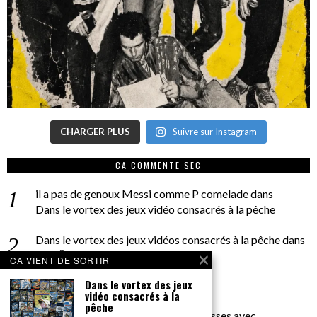
CHARGER PLUS
Suivre sur Instagram
CA COMMENTE SEC
il a pas de genoux Messi comme P comelade
dans
Dans le vortex des jeux vidéo consacrés à la pêche
Dans le vortex des jeux vidéos consacrés à la pêche
dans
PACÔME THIELLEMENT
CA VIENT DE SORTIR
La séance d’Hip Gnose
Dans le vortex des jeux
vidéo consacrés à la
La Patrie
dans
pêche
On a parlé Dolce Vita et lutte des classes avec