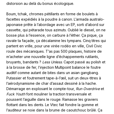
distorsion au delà du bonus écologique.
Boum, tchak, chromes pétillants en forme de boulets à
facettes expédiés à la poudre à canon. L’armada australo-
japonaise prête à l’abordage avec un EP, sorti d’abord sur
cassette, qui pétarade tous azimuts. Oublié le diesel, on ne
bosse plus à l’essence, on carbure à l’éther. Ça pique, ça
ravale ta façade, ça décalamine les tympans. Cinq titres qui
partent en vrille, pour une virée rodéo en ville, Civil Civic
roule des mécaniques. T’as pas 500 plaques, histoire de
m’acheter une nouvelle ligne d’échappements rutilants,
bruyants, bandants ?
Less Unless
. Capot passé au polish et
à la brosse de fer, l’injection Multipoint balance le foutre
auditif comme autant de bites dans un asian gangbang.
Putassier et foutrement tape-à-l’œil, suit un deux-titres à
l’aérodynamisme de char d’assaut dessiné à la hache.
Démarrage en explosant le compte-tour,
Run Overdrive
et
Fuck Youth
font mouliner la traction transversale et
poussent l’aiguille dans le rouge. Ramasse les graviers
flottant dans les dents. Le Vtec fait fondre la gomme et
l’auditeur se noie dans la brume de caoutchouc brûlé. Ça