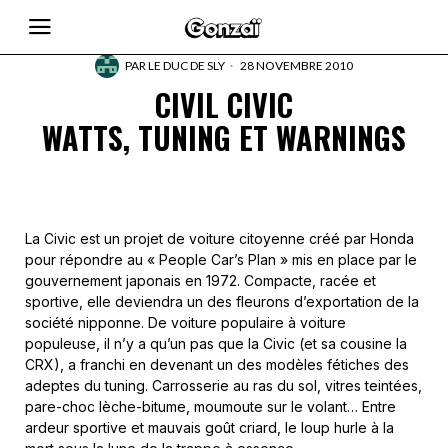
PAR
LE DUC DE SLY
28 NOVEMBRE 2010
CIVIL CIVIC
WATTS, TUNING ET WARNINGS
La Civic est un projet de voiture citoyenne créé par Honda
pour répondre au « People Car’s Plan » mis en place par le
gouvernement japonais en 1972. Compacte, racée et
sportive, elle deviendra un des fleurons d’exportation de la
société nipponne. De voiture populaire à voiture
populeuse, il n’y a qu’un pas que la Civic (et sa cousine la
CRX), a franchi en devenant un des modèles fétiches des
adeptes du tuning. Carrosserie au ras du sol, vitres teintées,
pare-choc lèche-bitume, moumoute sur le volant… Entre
ardeur sportive et mauvais goût criard, le loup hurle à la