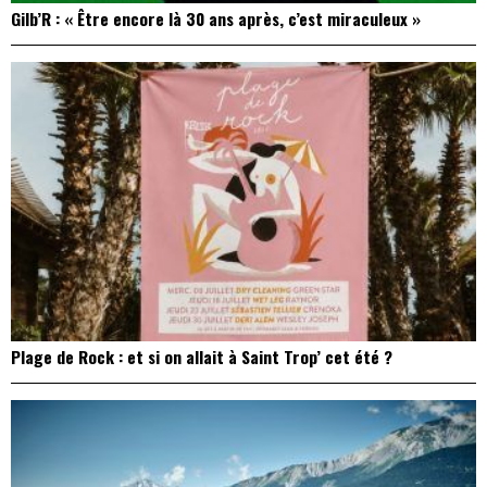
Gilb’R : « Être encore là 30 ans après, c’est miraculeux »
Plage de Rock : et si on allait à Saint Trop’ cet été ?