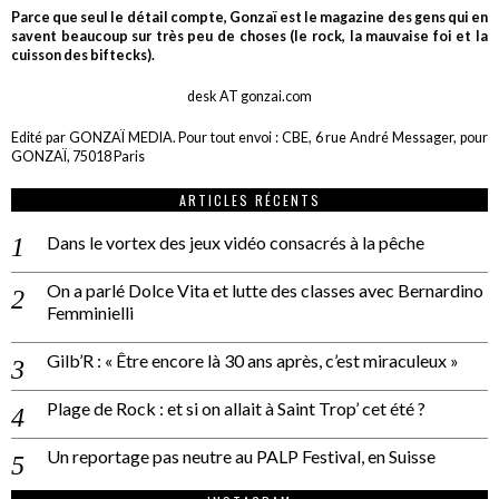
Parce que seul le détail compte, Gonzaï est le magazine des gens qui en
savent beaucoup sur très peu de choses (le rock, la mauvaise foi et la
cuisson des biftecks).
desk AT gonzai.com
Edité par GONZAÏ MEDIA. Pour tout envoi : CBE, 6 rue André Messager, pour
GONZAÏ, 75018 Paris
ARTICLES RÉCENTS
Dans le vortex des jeux vidéo consacrés à la pêche
On a parlé Dolce Vita et lutte des classes avec Bernardino
Femminielli
Gilb’R : « Être encore là 30 ans après, c’est miraculeux »
Plage de Rock : et si on allait à Saint Trop’ cet été ?
Un reportage pas neutre au PALP Festival, en Suisse