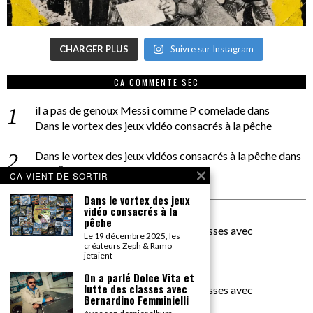
CHARGER PLUS
Suivre sur Instagram
CA COMMENTE SEC
il a pas de genoux Messi comme P comelade
dans
Dans le vortex des jeux vidéo consacrés à la pêche
Dans le vortex des jeux vidéos consacrés à la pêche
dans
PACÔME THIELLEMENT
CA VIENT DE SORTIR
La séance d’Hip Gnose
Dans le vortex des jeux
vidéo consacrés à la
La Patrie
dans
pêche
On a parlé Dolce Vita et lutte des classes avec
Le 19 décembre 2025, les
Bernardino Femminielli
créateurs Zeph & Ramo
jetaient
carte noire negra à l'o tiede
dans
On a parlé Dolce Vita et
lutte des classes avec
On a parlé Dolce Vita et lutte des classes avec
Bernardino Femminielli
Bernardino Femminielli